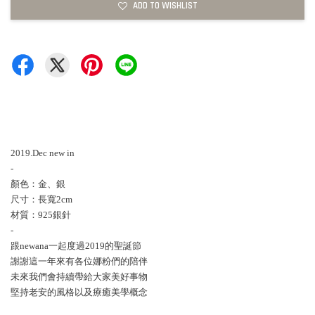
ADD TO WISHLIST
2019.Dec new in
-
顏色：金、銀
尺寸：長寬2cm
材質：925銀針
-
跟newana一起度過2019的聖誕節
謝謝這一年來有各位娜粉們的陪伴
未來我們會持續帶給大家美好事物
堅持老安的風格以及療癒美學概念