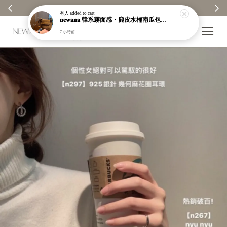
【分享購物評價💬】贈$30元購物金
有人
added to cart
𝐧𝐞𝐰𝐚𝐧𝐚 韓系霧面感・麂皮水桶南瓜包｜通勤日常包｜高級皮革｜現貨＋預購【nk62】
7 小時前