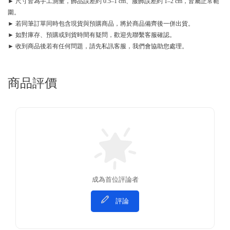
► 尺寸皆為手工測量，飾品誤差約 0.5–1 cm、服飾誤差約 1–2 cm，皆屬正常範
圍。
► 若同筆訂單同時包含現貨與預購商品，將於商品備齊後一併出貨。
► 如對庫存、預購或到貨時間有疑問，歡迎先聯繫客服確認。
► 收到商品後若有任何問題，請先私訊客服，我們會協助您處理。
商品評價
成為首位評論者
評論