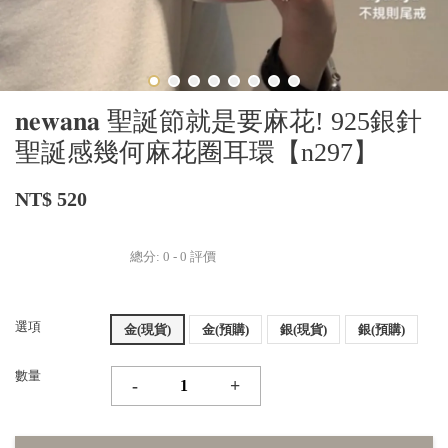
𝐧𝐞𝐰𝐚𝐧𝐚 聖誕節就是要麻花! 925銀針
聖誕感幾何麻花圈耳環【n297】
NT$ 520
總分:
0
-
0
評價
選項
金(現貨)
金(預購)
銀(現貨)
銀(預購)
數量
-
+