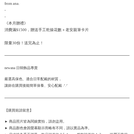
from ana.
-
-
《本月贈禮》
消費滿$1500，贈送手工乾燥花數＋老安親筆卡片
限量30份！送完為止！
newana 日韓飾品專賣
嚴選高保色、適合日常配戴的材質，
讓妳在購買後能簡單保養、安心配戴 .ᐟ.ᐟ
【購買前請留意】
► 商品照片皆為闆娘實拍，請勿盜用。
► 商品顏色會因螢幕顯示而略有不同，請以實品為準。