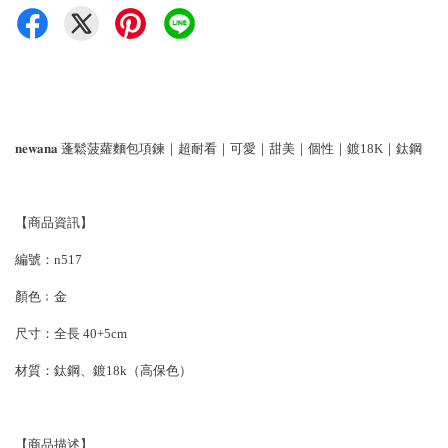
𝐧𝐞𝐰𝐚𝐧𝐚 蓬鬆菠蘿麵包項鍊｜超耐看｜可愛｜甜美｜個性｜鍍18K｜鈦鋼
【商品資訊】
編號：n517
顏色﹔金
尺寸：全長 40+5cm
材質：鈦鋼、鍍18k（高保色）
【商品描述】