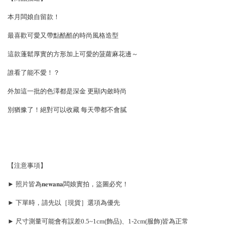
本月闆娘自留款！
最喜歡可愛又帶點酷酷的時尚風格造型
這款蓬鬆厚實的方形加上可愛的菠蘿麻花邊～
誰看了能不愛！？
外加這一批的色澤都是深金 更顯內斂時尚
別猶豫了！絕對可以收藏 每天帶都不會膩
【注意事項】
► 照片皆為𝐧𝐞𝐰𝐚𝐧𝐚闆娘實拍，盜圖必究！
► 下單時，請先以［現貨］選項為優先
► 尺寸測量可能會有誤差0.5~1cm(飾品)、1-2cm(服飾)皆為正常