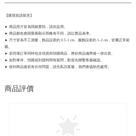
【購買前請留意】
► 商品照片皆為闆娘實拍，請勿盜用。
► 商品顏色會因螢幕顯示而略有不同，請以實品為準。
► 尺寸皆為手工測量，飾品誤差約 0.5–1 cm、服飾誤差約 1–2 cm，皆屬正常範
圍。
► 若同筆訂單同時包含現貨與預購商品，將於商品備齊後一併出貨。
► 如對庫存、預購或到貨時間有疑問，歡迎先聯繫客服確認。
► 收到商品後若有任何問題，請先私訊客服，我們會協助您處理。
商品評價