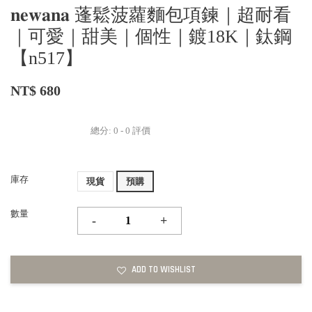
𝐧𝐞𝐰𝐚𝐧𝐚 蓬鬆菠蘿麵包項鍊｜超耐看
｜可愛｜甜美｜個性｜鍍18K｜鈦鋼
【n517】
NT$ 680
總分:
0
-
0
評價
庫存
現貨
預購
數量
-
+
ADD TO WISHLIST