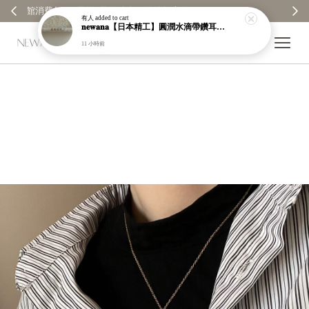
【分享購物評價💬】贈$30元購物金
有人
added to cart
𝐧𝐞𝐰𝐚𝐧𝐚【日本精工】圓潤水滴帶鑽耳環｜耳針｜高保色｜純銀｜鍍玫瑰金｜現貨＋預購【n989】
11 小時前