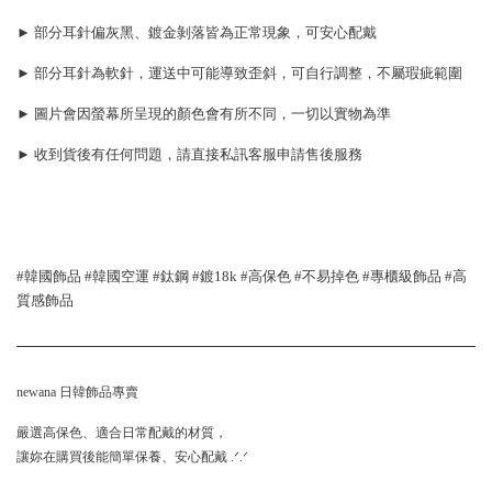
► 部分耳針偏灰黑、鍍金剝落皆為正常現象，可安心配戴
► 部分耳針為軟針，運送中可能導致歪斜，可自行調整，不屬瑕疵範圍
► 圖片會因螢幕所呈現的顏色會有所不同，一切以實物為準
► 收到貨後有任何問題，請直接私訊客服申請售後服務
#韓國飾品 #韓國空運 #鈦鋼 #鍍18k #高保色 #不易掉色 #專櫃級飾品 #高
質感飾品
newana 日韓飾品專賣
嚴選高保色、適合日常配戴的材質，
讓妳在購買後能簡單保養、安心配戴 .ᐟ.ᐟ