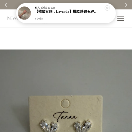
無上限 ✨
【分享購物評價💬】贈$30元購物金
有人
added to cart
【韓國女錶．Lavenda】爆款熱銷🔥經典之作老錢風編織紋理奢華金錶【nk64】
5 小時前