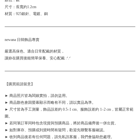
顏色：銀
尺寸：長寬約1.2cm
材質：925銀針、電鍍、銅
newana 日韓飾品專賣
嚴選高保色、適合日常配戴的材質，
讓妳在購買後能簡單保養、安心配戴 .ᐟ.ᐟ
【購買前請留意】
► 商品照片皆為闆娘實拍，請勿盜用。
► 商品顏色會因螢幕顯示而略有不同，請以實品為準。
► 尺寸皆為手工測量，飾品誤差約 0.5–1 cm、服飾誤差約 1–2 cm，皆屬正常範
圍。
► 若同筆訂單同時包含現貨與預購商品，將於商品備齊後一併出貨。
► 如對庫存、預購或到貨時間有疑問，歡迎先聯繫客服確認。
► 收到商品後若有任何問題，請先私訊客服，我們會協助您處理。