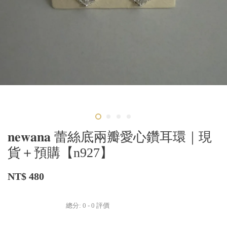
𝐧𝐞𝐰𝐚𝐧𝐚 蕾絲底兩瓣愛心鑽耳環｜現
貨＋預購【n927】
NT$ 480
總分:
0
-
0
評價