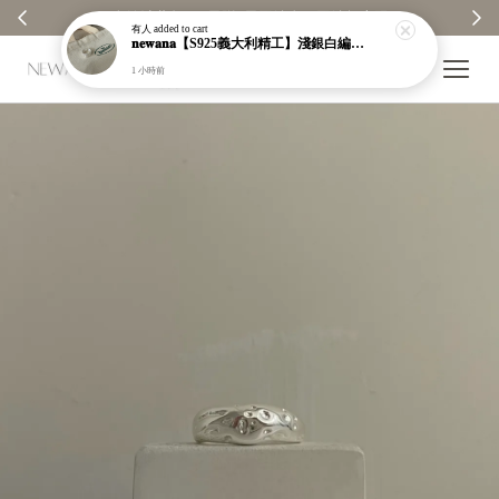
✨ 全館消費每100元贈1元回饋金｜回饋無上限 ✨
有人
added to cart
𝐧𝐞𝐰𝐚𝐧𝐚【S925義大利精工】淺銀白編織紋寬版戒指｜粗戒指｜顯白｜開口戒｜現貨＋預購【n919】
1 小時前