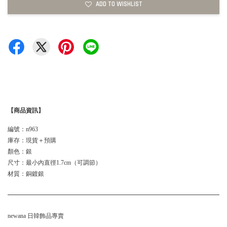
ADD TO WISHLIST
【商品資訊】
編號：n963
庫存：現貨＋預購
顏色：銀
尺寸：最小內直徑1.7cm（可調節）
材質：銅鍍銀
newana 日韓飾品專賣