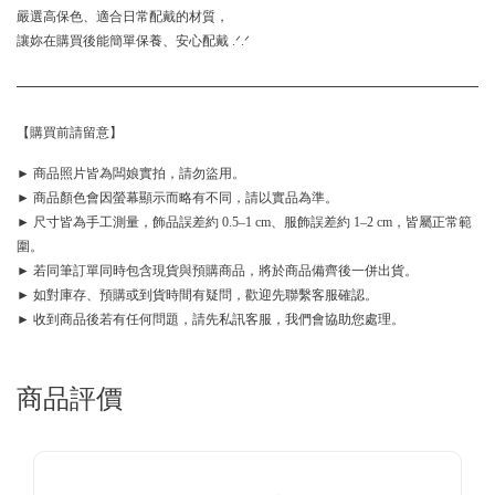
嚴選高保色、適合日常配戴的材質，
讓妳在購買後能簡單保養、安心配戴 .ᐟ.ᐟ
【購買前請留意】
► 商品照片皆為闆娘實拍，請勿盜用。
► 商品顏色會因螢幕顯示而略有不同，請以實品為準。
► 尺寸皆為手工測量，飾品誤差約 0.5–1 cm、服飾誤差約 1–2 cm，皆屬正常範
圍。
► 若同筆訂單同時包含現貨與預購商品，將於商品備齊後一併出貨。
► 如對庫存、預購或到貨時間有疑問，歡迎先聯繫客服確認。
► 收到商品後若有任何問題，請先私訊客服，我們會協助您處理。
商品評價