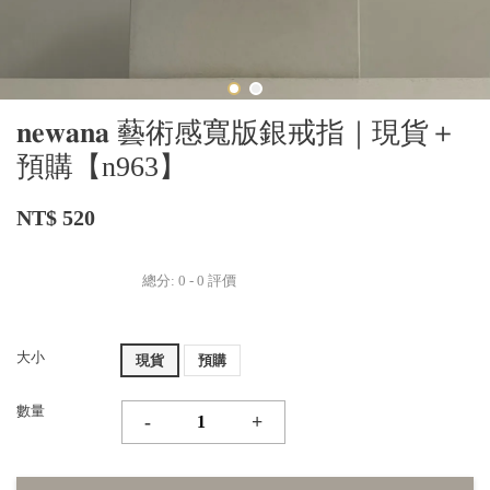
𝐧𝐞𝐰𝐚𝐧𝐚 藝術感寬版銀戒指｜現貨＋
預購【n963】
NT$ 520
總分:
0
-
0
評價
大小
現貨
預購
數量
-
+