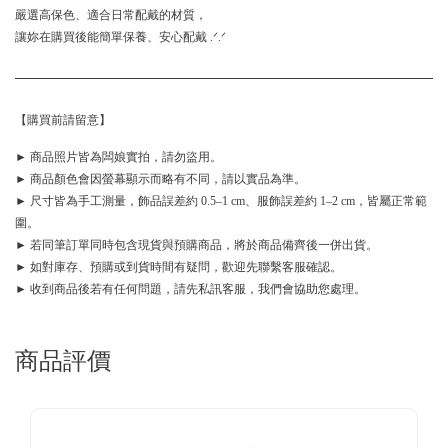
嚴選高保色、適合日常配戴的材質，
讓妳在購買後能簡單保養、安心配戴 .ᐟ.ᐟ
【購買前請留意】
► 商品照片皆為闆娘實拍，請勿盜用。
► 商品顏色會因螢幕顯示而略有不同，請以實品為準。
► 尺寸皆為手工測量，飾品誤差約 0.5–1 cm、服飾誤差約 1–2 cm，皆屬正常範
圍。
► 若同筆訂單同時包含現貨與預購商品，將於商品備齊後一併出貨。
► 如對庫存、預購或到貨時間有疑問，歡迎先聯繫客服確認。
► 收到商品後若有任何問題，請先私訊客服，我們會協助您處理。
商品評價