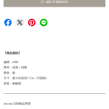
ADD TO WISHLIST
【商品資訊】
編號：n966
庫存：現貨＋預購
顏色：銀
尺寸：最小內直徑1.7cm（可調節）
材質：銅鍍銀
newana 日韓飾品專賣