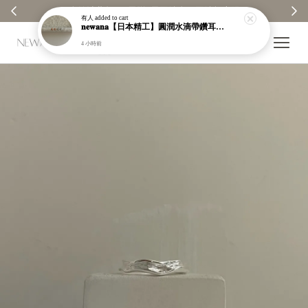
✨ 全館消費每100元贈1元回饋金｜回饋無上限 ✨
有人
added to cart
𝐧𝐞𝐰𝐚𝐧𝐚【日本精工】圓潤水滴帶鑽耳環｜耳針｜高保色｜純銀｜鍍玫瑰金｜現貨＋預購【n989】
4 小時前