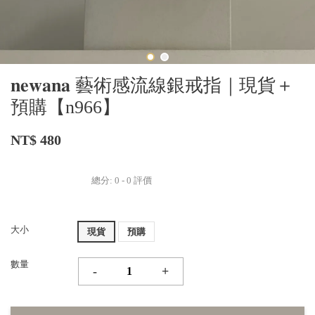
𝐧𝐞𝐰𝐚𝐧𝐚 藝術感流線銀戒指｜現貨＋
預購【n966】
NT$ 480
總分:
0
-
0
評價
大小
現貨
預購
數量
-
+