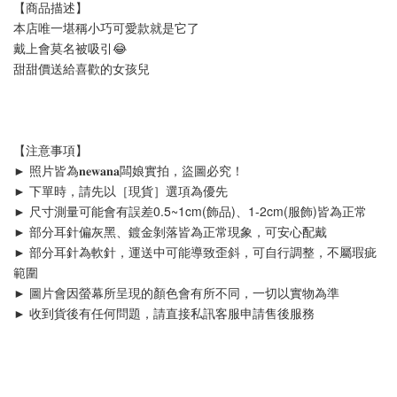
【商品描述】
本店唯一堪稱小巧可愛款就是它了
戴上會莫名被吸引😂
甜甜價送給喜歡的女孩兒
【注意事項】
► 照片皆為𝐧𝐞𝐰𝐚𝐧𝐚闆娘實拍，盜圖必究！
► 下單時，請先以［現貨］選項為優先
► 尺寸測量可能會有誤差0.5~1cm(飾品)、1-2cm(服飾)皆為正常
► 部分耳針偏灰黑、鍍金剝落皆為正常現象，可安心配戴
► 部分耳針為軟針，運送中可能導致歪斜，可自行調整，不屬瑕疵
範圍
► 圖片會因螢幕所呈現的顏色會有所不同，一切以實物為準
► 收到貨後有任何問題，請直接私訊客服申請售後服務