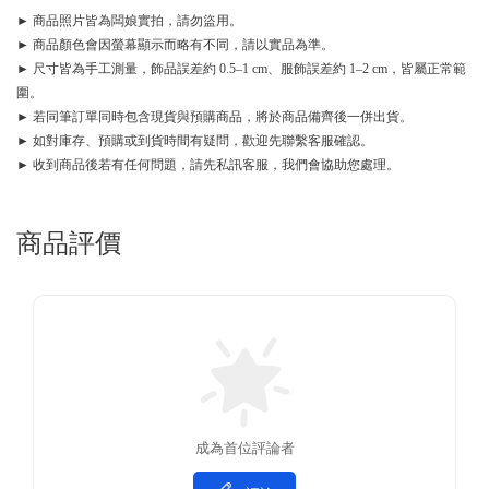
► 商品照片皆為闆娘實拍，請勿盜用。
► 商品顏色會因螢幕顯示而略有不同，請以實品為準。
► 尺寸皆為手工測量，飾品誤差約 0.5–1 cm、服飾誤差約 1–2 cm，皆屬正常範
圍。
► 若同筆訂單同時包含現貨與預購商品，將於商品備齊後一併出貨。
► 如對庫存、預購或到貨時間有疑問，歡迎先聯繫客服確認。
► 收到商品後若有任何問題，請先私訊客服，我們會協助您處理。
商品評價
成為首位評論者