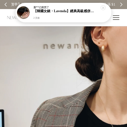
🚚 訂單滿 $1500 元，享「免運」
蕭**
已購買了
【韓國女錶・Lavenda】經典高級感併接色羅馬錶｜磨砂細閃錶面｜一看就很貴【nk61】
2 天前