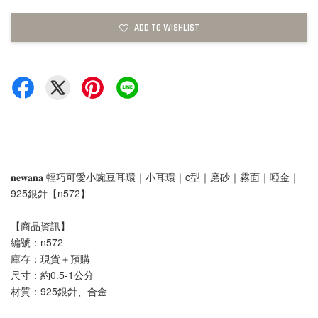
ADD TO WISHLIST
𝐧𝐞𝐰𝐚𝐧𝐚 輕巧可愛小豌豆耳環｜小耳環｜c型｜磨砂｜霧面｜啞金｜
925銀針【n572】
【商品資訊】
編號：n572
庫存：現貨＋預購
尺寸：約0.5-1公分
材質：925銀針、合金