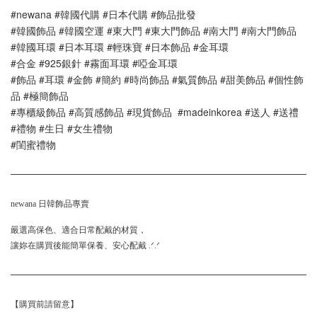
#newana #韓國代購 #日本代購 #飾品批發 
#韓國飾品 #韓國空運 #東大門 #東大門飾品 #南大門 #南大門飾品 
#韓國耳環 #日本耳環 #輕珠寶 #日本飾品 #金耳環 
#合金 #925銀針 #霧面耳環 #啞金耳環
#飾品 #耳環 #金飾 #簡約 #時尚飾品 #氣質飾品 #甜美飾品 #個性飾
品 #極簡飾品
#專櫃級飾品 #高質感飾品 #現貨飾品  #madeinkorea #送人 #送禮 
#禮物 #生日 #女生禮物 
#閨蜜禮物
newana 日韓飾品專賣
嚴選高保色、適合日常配戴的材質，
讓妳在購買後能簡單保養、安心配戴 .ᐟ.ᐟ
【購買前請留意】