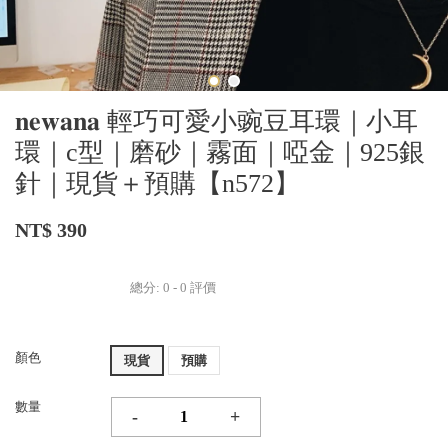
𝐧𝐞𝐰𝐚𝐧𝐚 輕巧可愛小豌豆耳環｜小耳
環｜c型｜磨砂｜霧面｜啞金｜925銀
針｜現貨＋預購【n572】
NT$ 390
總分:
0
-
0
評價
顏色
現貨
預購
數量
-
+