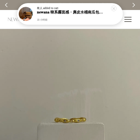
✨ 全館消費每100元贈1元回饋金｜回饋無上限 ✨
【分
有人
added to cart
𝐧𝐞𝐰𝐚𝐧𝐚 韓系霧面感・麂皮水桶南瓜包｜通勤日常包｜高級皮革｜現貨＋預購【nk62】
18 小時前