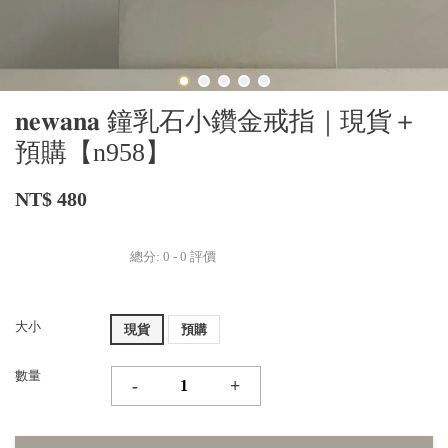
𝐧𝐞𝐰𝐚𝐧𝐚 鐘乳石小鑽金戒指｜現貨＋
預購【n958】
NT$ 480
總分:
0
-
0
評價
大小
現貨
預購
數量
-
+