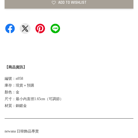
ADD TO WISHLIST
【商品資訊】
編號：n958
庫存：現貨＋預購
顏色：金
尺寸：最小內直徑1.65cm（可調節）
材質：銅鍍金
newana 日韓飾品專賣