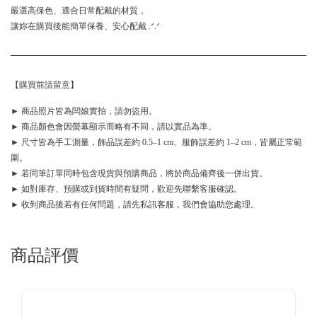
嚴選高保色、適合日常配戴的材質，
讓妳在購買後能簡單保養、安心配戴 .ᐟ.ᐟ
【購買前請留意】
► 商品照片皆為闆娘實拍，請勿盜用。
► 商品顏色會因螢幕顯示而略有不同，請以實品為準。
► 尺寸皆為手工測量，飾品誤差約 0.5–1 cm、服飾誤差約 1–2 cm，皆屬正常範
圍。
► 若同筆訂單同時包含現貨與預購商品，將於商品備齊後一併出貨。
► 如對庫存、預購或到貨時間有疑問，歡迎先聯繫客服確認。
► 收到商品後若有任何問題，請先私訊客服，我們會協助您處理。
商品評價