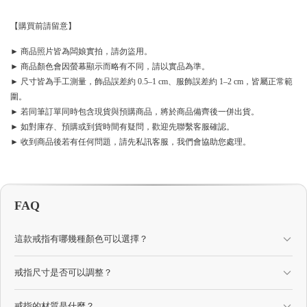
【購買前請留意】
► 商品照片皆為闆娘實拍，請勿盜用。
► 商品顏色會因螢幕顯示而略有不同，請以實品為準。
► 尺寸皆為手工測量，飾品誤差約 0.5–1 cm、服飾誤差約 1–2 cm，皆屬正常範
圍。
► 若同筆訂單同時包含現貨與預購商品，將於商品備齊後一併出貨。
► 如對庫存、預購或到貨時間有疑問，歡迎先聯繫客服確認。
► 收到商品後若有任何問題，請先私訊客服，我們會協助您處理。
FAQ
這款戒指有哪幾種顏色可以選擇？
戒指尺寸是否可以調整？
戒指的材質是什麼？