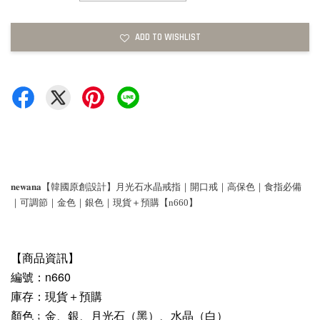
ADD TO WISHLIST
𝐧𝐞𝐰𝐚𝐧𝐚【韓國原創設計】月光石水晶戒指｜開口戒｜高保色｜食指必備
｜可調節｜金色｜銀色｜現貨＋預購【n660】
【商品資訊】
編號：n660
庫存：現貨＋預購
顏色﹔金、銀、月光石（黑）、水晶（白）