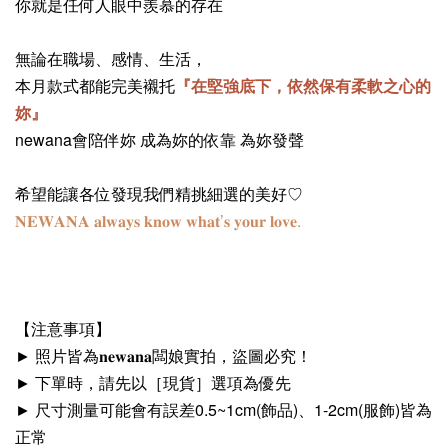
你就是任何人眼中羨慕的存在
無論在職場、感情、生活，
本月款式都能完美襯托
『在堅強底下，依然保有柔軟之心的
妳』
newana會陪伴妳 成為妳的依靠 為妳發聲
希望能讓各位發現我們精挑細選的美好♡
𝐍𝐄𝐖𝐀𝐍𝐀 𝐚𝐥𝐰𝐚𝐲𝐬 𝐤𝐧𝐨𝐰 𝐰𝐡𝐚𝐭’𝐬 𝐲𝐨𝐮𝐫 𝐥𝐨𝐯𝐞.
【注意事項】
► 照片皆為𝐧𝐞𝐰𝐚𝐧𝐚闆娘實拍，盜圖必究！
► 下單時，請先以［現貨］選項為優先
► 尺寸測量可能會有誤差0.5~1cm(飾品)、1-2cm(服飾)皆為
正常