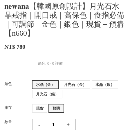
𝐧𝐞𝐰𝐚𝐧𝐚【韓國原創設計】月光石水
晶戒指｜開口戒｜高保色｜食指必備
｜可調節｜金色｜銀色｜現貨＋預購
【n660】
NT$ 780
總分:
0
-
0
評價
顏色
水晶（金）
月光石（金）
水晶（銀）
月光石（銀）
庫存
現貨
預購
數量
-
+