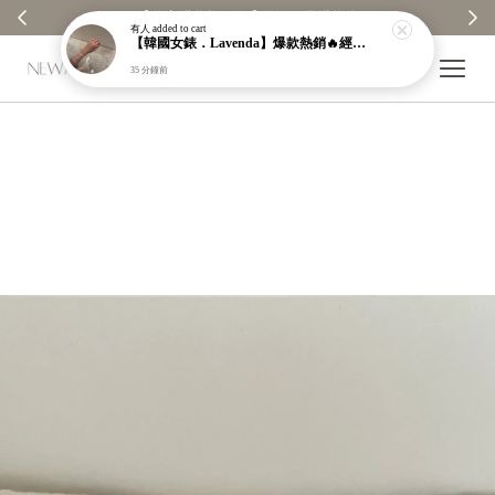
【分享購物評價💬】贈$30元購物金
有人
added to cart
【韓國女錶．Lavenda】爆款熱銷🔥經典之作老錢風編織紋理奢華金錶【nk64】
35 分鐘前