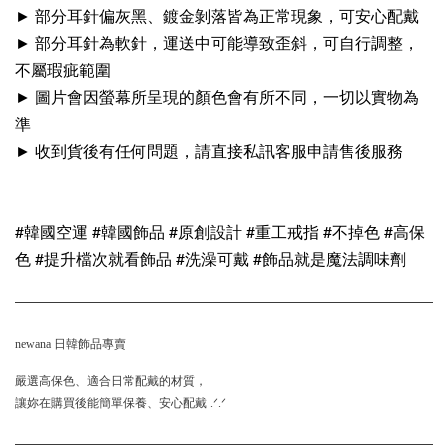
► 部分耳針偏灰黑、鍍金剝落皆為正常現象，可安心配戴
► 部分耳針為軟針，運送中可能導致歪斜，可自行調整，
不屬瑕疵範圍
► 圖片會因螢幕所呈現的顏色會有所不同，一切以實物為
準
► 收到貨後有任何問題，請直接私訊客服申請售後服務
#韓國空運 #韓國飾品 #原創設計 #重工戒指 #不掉色 #高保
色 #提升檔次就看飾品 #洗澡可戴 #飾品就是魔法調味劑
newana 日韓飾品專賣
嚴選高保色、適合日常配戴的材質，
讓妳在購買後能簡單保養、安心配戴 .ᐟ.ᐟ