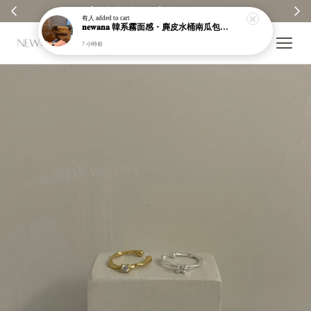
【分享購物評價💬】贈$30元購物金
有人
added to cart
𝐧𝐞𝐰𝐚𝐧𝐚 韓系霧面感・麂皮水桶南瓜包｜通勤日常包｜高級皮革｜現貨＋預購【nk62】
7 小時前