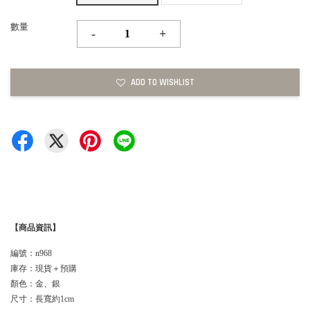
數量
-
+
ADD TO WISHLIST
【商品資訊】
編號：n968
庫存：現貨＋預購
顏色：金、銀
尺寸：長寬約1cm