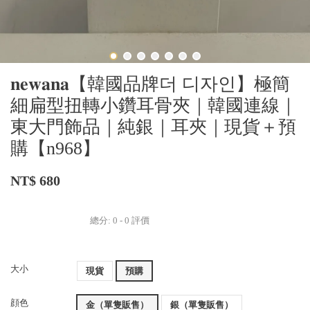
𝐧𝐞𝐰𝐚𝐧𝐚【韓國品牌더 디자인】極簡
細扁型扭轉小鑽耳骨夾｜韓國連線｜
東大門飾品｜純銀｜耳夾｜現貨＋預
購【n968】
NT$ 680
總分:
0
-
0
評價
大小
現貨
預購
顔色
金（單隻販售）
銀（單隻販售）