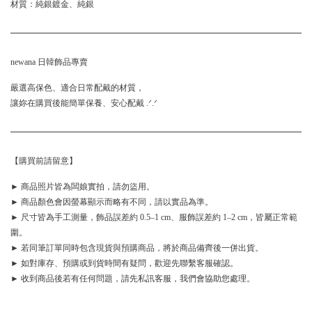
材質：純銀鍍金、純銀
newana 日韓飾品專賣
嚴選高保色、適合日常配戴的材質，
讓妳在購買後能簡單保養、安心配戴 .ᐟ.ᐟ
【購買前請留意】
► 商品照片皆為闆娘實拍，請勿盜用。
► 商品顏色會因螢幕顯示而略有不同，請以實品為準。
► 尺寸皆為手工測量，飾品誤差約 0.5–1 cm、服飾誤差約 1–2 cm，皆屬正常範
圍。
► 若同筆訂單同時包含現貨與預購商品，將於商品備齊後一併出貨。
► 如對庫存、預購或到貨時間有疑問，歡迎先聯繫客服確認。
► 收到商品後若有任何問題，請先私訊客服，我們會協助您處理。