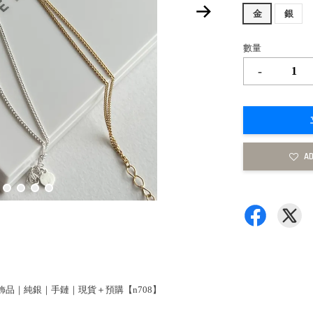
金
銀
數量
-
AD
東大門飾品｜純銀｜手鏈｜現貨＋預購【n708】