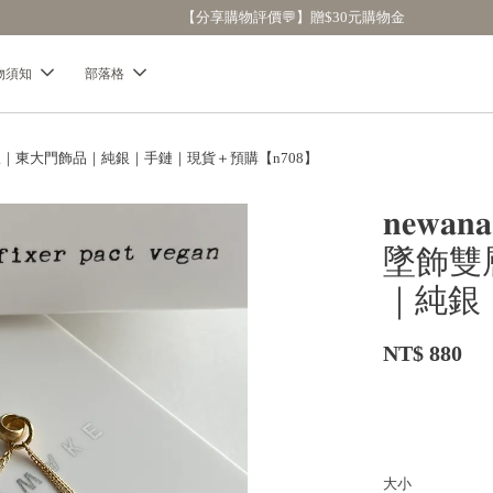
【分享購物評價💬】贈$30元購物金
物須知
部落格
韓國連線｜東大門飾品｜純銀｜手鏈｜現貨＋預購【n708】
𝐧𝐞
墜飾雙
｜純銀
NT$ 880
大小