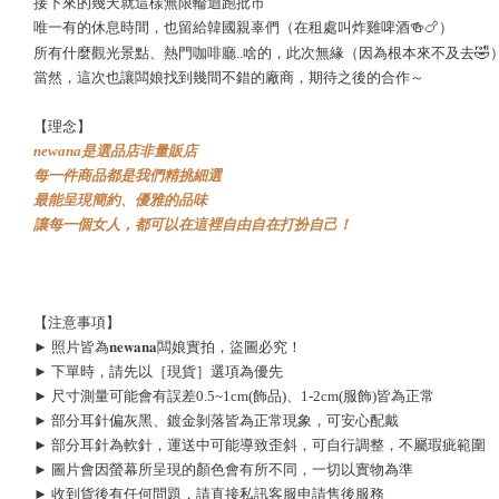
接下來的幾天就這樣無限輪迴跑批市
唯一有的休息時間，也留給韓國親辜們（在租處叫炸雞啤酒🍻🍗）
🤣
所有什麼觀光景點、熱門咖啡廳..啥的，此次無緣（因為根本來不及去
當然，這次也讓闆娘找到幾間不錯的廠商，期待之後的合作～
【理念】
newana是選品店非量販店
每一件商品都是我們精挑細選
最能呈現簡約、優雅的品味
讓每一個女人，都可以在這裡自由自在打扮自己！
【注意事項】
► 照片皆為𝐧𝐞𝐰𝐚𝐧𝐚闆娘實拍，盜圖必究！
► 下單時，請先以［現貨］選項為優先
► 尺寸測量可能會有誤差0.5~1cm(飾品)、1-2cm(服飾)皆為正常
► 部分耳針偏灰黑、鍍金剝落皆為正常現象，可安心配戴
► 部分耳針為軟針，運送中可能導致歪斜，可自行調整，不屬瑕疵範圍
► 圖片會因螢幕所呈現的顏色會有所不同，一切以實物為準
► 收到貨後有任何問題，請直接私訊客服申請售後服務