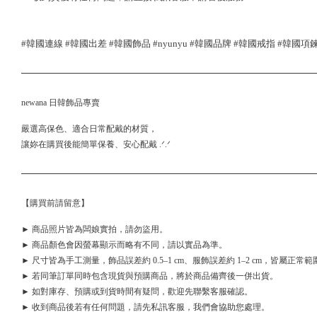
#韓國連線 #韓國出差 #韓國飾品 #nyunyu #韓國品牌 #韓國戒指 #韓國項鍊 #
newana 日韓飾品專賣
嚴選高保色、適合日常配戴的材質，
讓妳在購買後能簡單保養、安心配戴 .ᐟ.ᐟ
【購買前請留意】
► 商品照片皆為闆娘實拍，請勿盜用。
► 商品顏色會因螢幕顯示而略有不同，請以實品為準。
► 尺寸皆為手工測量，飾品誤差約 0.5–1 cm、服飾誤差約 1–2 cm，皆屬正常範
► 若同筆訂單同時包含現貨與預購商品，將於商品備齊後一併出貨。
► 如對庫存、預購或到貨時間有疑問，歡迎先聯繫客服確認。
► 收到商品後若有任何問題，請先私訊客服，我們會協助您處理。