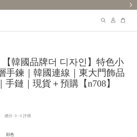
𝐚𝐧𝐚 【韓國品牌더 디자인】特色小
層手鍊｜韓國連線｜東大門飾品
｜手鏈｜現貨＋預購【n708】
總分:
0
-
0
評價
顔色