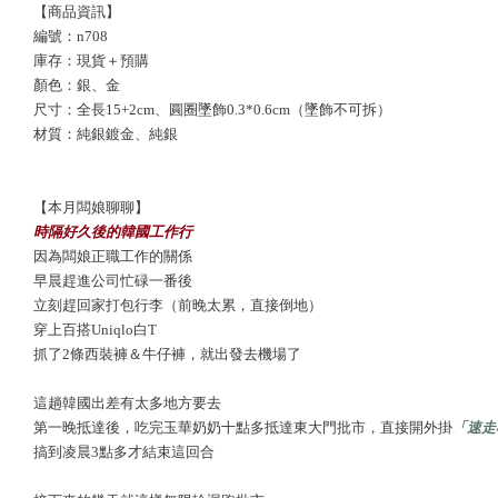
【商品資訊】
編號：n708
庫存：現貨＋預購
顏色：銀、金
尺寸：全長15+2cm、
圓圈墜飾0.3*0.6cm
（墜飾不可拆）
材質：純銀鍍金、純銀
【本月闆娘聊聊】
時隔好久後的韓國工作行
因為闆娘正職工作的關係
早晨趕進公司忙碌一番後
立刻趕回家打包行李（前晚太累，直接倒地）
穿上百搭Uniqlo白T
抓了2條西裝褲＆牛仔褲，就出發去機場了
這趟韓國出差有太多地方要去
第一晚抵達後，吃完玉華奶奶十點多抵達東大門批市，直接開外掛
「速走
搞到凌晨3點多才結束這回合