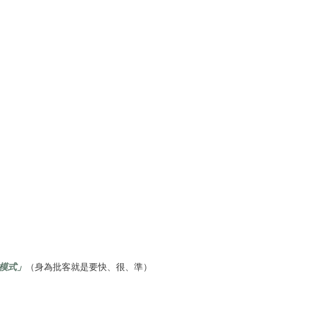
模式」
（身為批客就是要快、很、準）