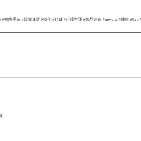
韓國手鍊 #韓國耳環 #戒子 #頸鏈 #正韓空運 #飾品連線 #newana #純銀 #925 
圍。