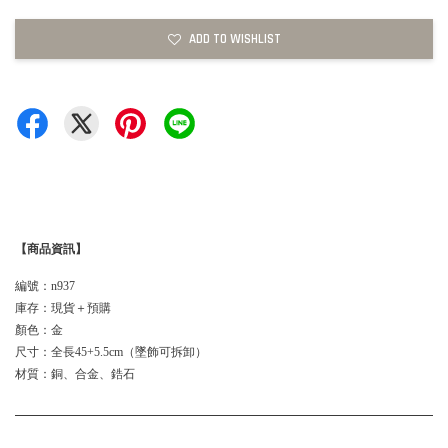
ADD TO WISHLIST
【商品資訊】
編號：n937
庫存：現貨＋預購
顏色：金
尺寸：全長45+5.5cm（墜飾可拆卸）
材質：銅、合金、鋯石