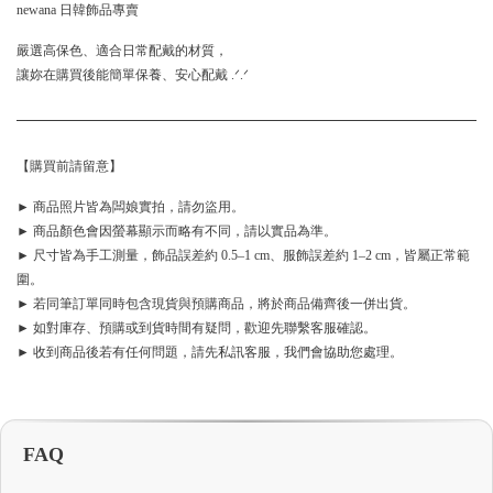
newana 日韓飾品專賣
嚴選高保色、適合日常配戴的材質，
讓妳在購買後能簡單保養、安心配戴 .ᐟ.ᐟ
【購買前請留意】
► 商品照片皆為闆娘實拍，請勿盜用。
► 商品顏色會因螢幕顯示而略有不同，請以實品為準。
► 尺寸皆為手工測量，飾品誤差約 0.5–1 cm、服飾誤差約 1–2 cm，皆屬正常範
圍。
► 若同筆訂單同時包含現貨與預購商品，將於商品備齊後一併出貨。
► 如對庫存、預購或到貨時間有疑問，歡迎先聯繫客服確認。
► 收到商品後若有任何問題，請先私訊客服，我們會協助您處理。
FAQ