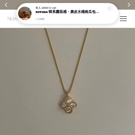
【分享購物評價💬】贈$30元購物金
有人
added to cart
𝐧𝐞𝐰𝐚𝐧𝐚 韓系霧面感・麂皮水桶南瓜包｜通勤日常包｜高級皮革｜現貨＋預購【nk62】
1 小時前