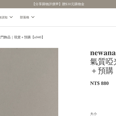
【分享購物評價💬】贈$30元購物金
物須知
部落格
｜東大門飾品｜現貨＋預購【n940】
𝐧𝐞
氣質啞
＋預購【
NT$ 880
大小