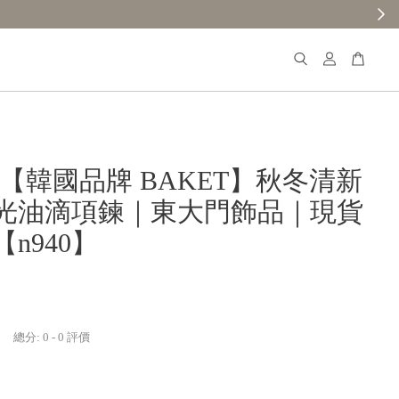
𝐚𝐧𝐚【韓國品牌 BAKET】秋冬清新
光油滴項鍊｜東大門飾品｜現貨
n940】
總分:
0
-
0
評價