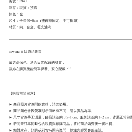
編號：n940
庫存：現貨＋預購
顏色：金
尺寸：全長40+6cm（墜飾非固定、不可拆卸）
材質：銅、合金、啞光油滴
newana 日韓飾品專賣
嚴選高保色、適合日常配戴的材質，
讓妳在購買後能簡單保養、安心配戴 .ᐟ.ᐟ
【購買前請留意】
► 商品照片皆為闆娘實拍，請勿盜用。
► 商品顏色會因螢幕顯示而略有不同，請以實品為準。
► 尺寸皆為手工測量，飾品誤差約 0.5–1 cm、服飾誤差約 1–2 cm，皆屬正常範
► 若同筆訂單同時包含現貨與預購商品，將於商品備齊後一併出貨。
► 如對庫存、預購或到貨時間有疑問，歡迎先聯繫客服確認。