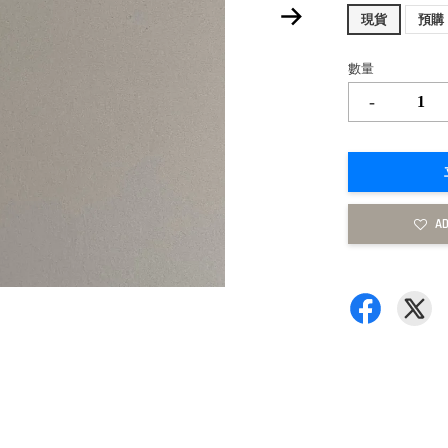
現貨
預購
數量
-
AD