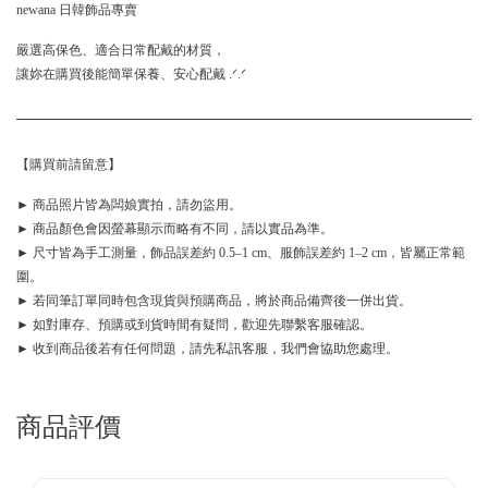
newana 日韓飾品專賣
嚴選高保色、適合日常配戴的材質，
讓妳在購買後能簡單保養、安心配戴 .ᐟ.ᐟ
【購買前請留意】
► 商品照片皆為闆娘實拍，請勿盜用。
► 商品顏色會因螢幕顯示而略有不同，請以實品為準。
► 尺寸皆為手工測量，飾品誤差約 0.5–1 cm、服飾誤差約 1–2 cm，皆屬正常範
圍。
► 若同筆訂單同時包含現貨與預購商品，將於商品備齊後一併出貨。
► 如對庫存、預購或到貨時間有疑問，歡迎先聯繫客服確認。
► 收到商品後若有任何問題，請先私訊客服，我們會協助您處理。
商品評價