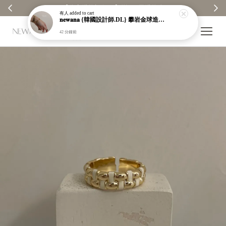
【分享購物評價💬】贈$30元購物金
有人
added to cart
𝐧𝐞𝐰𝐚𝐧𝐚 {韓國設計師.DL} 攀岩金球造型手鍊｜吊墜｜墜飾｜金色｜純銀鍍金｜手鏈｜現貨＋預購【n606】
42 分鐘前