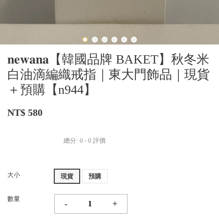
𝐧𝐞𝐰𝐚𝐧𝐚【韓國品牌 BAKET】秋冬米
白油滴編織戒指｜東大門飾品｜現貨
＋預購【n944】
NT$ 580
總分:
0
-
0
評價
大小
現貨
預購
數量
-
+