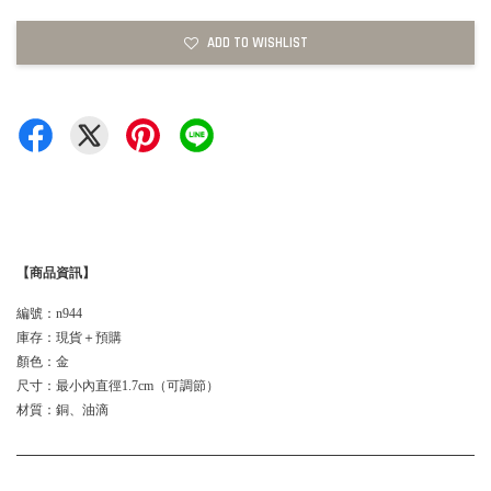
ADD TO WISHLIST
【商品資訊】
編號：n944
庫存：現貨＋預購
顏色：金
尺寸：最小內直徑1.7cm（可調節）
材質：銅、油滴