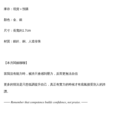
庫存：現貨＋預購
顏色：
金、銀
尺寸：
長寬約1.7cm
材質：
銀針、銅、人造珍珠
【本月闆娘聊聊】
當我沒有能力時，被誇只會感到壓力，反而更無法自信
更多的情況是只想低調提升自己，真正有實力的時候才有底氣接受別人的誇
讚。
—— 𝑅𝑒𝑚𝑒𝑚𝑏𝑒𝑟 𝑡ℎ𝑎𝑡 𝑐𝑜𝑚𝑝𝑒𝑡𝑒𝑛𝑐𝑒 𝑏𝑢𝑖𝑙𝑑𝑠 𝑐𝑜𝑛𝑓𝑖𝑑𝑒𝑛𝑐𝑒, 𝑛𝑜𝑡 𝑝𝑟𝑎𝑖𝑠𝑒. ——