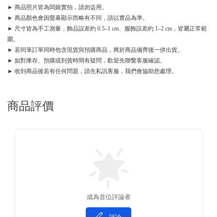
► 商品照片皆為闆娘實拍，請勿盜用。
► 商品顏色會因螢幕顯示而略有不同，請以實品為準。
► 尺寸皆為手工測量，飾品誤差約 0.5–1 cm、服飾誤差約 1–2 cm，皆屬正常範
圍。
► 若同筆訂單同時包含現貨與預購商品，將於商品備齊後一併出貨。
► 如對庫存、預購或到貨時間有疑問，歡迎先聯繫客服確認。
► 收到商品後若有任何問題，請先私訊客服，我們會協助您處理。
商品評價
成為首位評論者