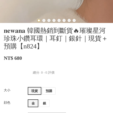
𝐧𝐞𝐰𝐚𝐧𝐚 韓國熱銷到斷貨🔥璀璨星河
珍珠小鑽耳環｜耳釘｜銀針｜現貨＋
預購【n824】
NT$ 680
總分:
0
-
0
評價
大小
現貨
預購
顔色
金
銀