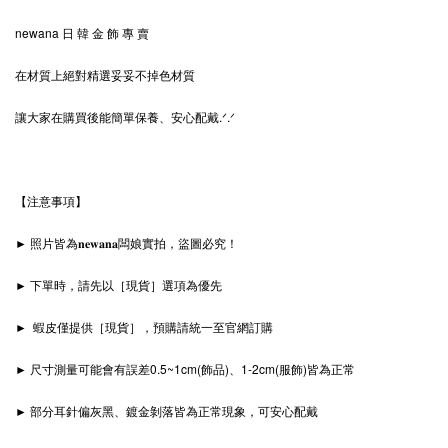
newana 日 韓 金 飾 專 賣
在材質上絕對精選妥妥不掉色材質
讓大家在購買後能簡單保養、安心配戴.ᐟ‪‪‪.ᐟ
【注意事項】
► 照片皆為𝐧𝐞𝐰𝐚𝐧𝐚闆娘實拍，盜圖必究！
► 下單時，請先以［現貨］選項為優先
► 蝦皮僅提供［現貨］，預購請統一至官網訂購
► 尺寸測量可能會有誤差0.5~1cm(飾品)、1-2cm(服飾)皆為正常
► 部分耳針偏灰黑、鍍金剝落皆為正常現象，可安心配戴