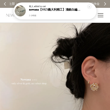
【分享購物評價💬】贈$30元購物金
有人
added to cart
𝐧𝐞𝐰𝐚𝐧𝐚【S925義大利精工】淺銀白編織紋寬版戒指｜粗戒指｜顯白｜開口戒｜現貨＋預購【n919】
2 小時前