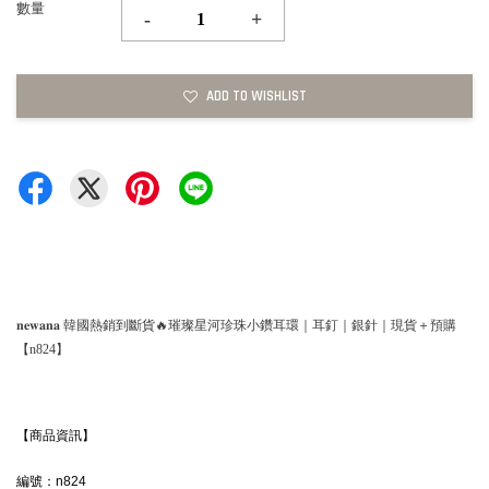
數量
-
+
ADD TO WISHLIST
𝐧𝐞𝐰𝐚𝐧𝐚 韓國熱銷到斷貨🔥璀璨星河珍珠小鑽耳環｜耳釘｜銀針｜現貨＋預購
【n824】
【商品資訊】
編號：n824