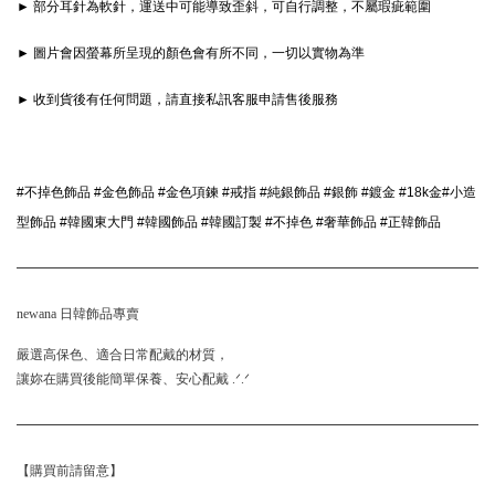
► 部分耳針為軟針，運送中可能導致歪斜，可自行調整，不屬瑕疵範圍
► 圖片會因螢幕所呈現的顏色會有所不同，一切以實物為準
► 收到貨後有任何問題，請直接私訊客服申請售後服務
#不掉色飾品 #金色飾品 #金色項鍊 #戒指 #純銀飾品 #銀飾 #鍍金 #18k金#小造
型飾品 #韓國東大門 #韓國飾品 #韓國訂製 #不掉色 #奢華飾品 #正韓飾品 
newana 日韓飾品專賣
嚴選高保色、適合日常配戴的材質，
讓妳在購買後能簡單保養、安心配戴 .ᐟ.ᐟ
【購買前請留意】