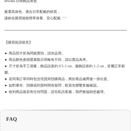
newana 日韓飾品專賣
嚴選高保色、適合日常配戴的材質，
讓妳在購買後能簡單保養、安心配戴 .ᐟ.ᐟ
【購買前請留意】
► 商品照片皆為闆娘實拍，請勿盜用。
► 商品顏色會因螢幕顯示而略有不同，請以實品為準。
► 尺寸皆為手工測量，飾品誤差約 0.5–1 cm、服飾誤差約 1–2 cm，皆屬正常範
圍。
► 若同筆訂單同時包含現貨與預購商品，將於商品備齊後一併出貨。
► 如對庫存、預購或到貨時間有疑問，歡迎先聯繫客服確認。
► 收到商品後若有任何問題，請先私訊客服，我們會協助您處理。
FAQ