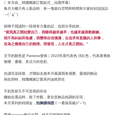
〖本月由＿韓國獨家訂製款式＿拉開序幕〗
每月大概只有上新品時，有一塊留白空間和時間和大家好好說說話
～(´ﾟдﾟ`)
前陣子我讀到一段很有力量的話，也想分享給妳。
“當我真正開始愛自己，我睡得越來越早，也越來越喜歡鍛鍊。
我不再糾結和焦慮，我變得自信滿滿，去追求有意義的人和事，
並為之燃燒自己的熱情。我發現，人生才真正開始。”
文字的顏色是 Pantone發佈｜2023年度代表色 洋紅色，代表著
勇敢
無懼、
優雅、具活力的色彩。
在讀完這段後，才開始去挑本月最讓我有感覺、靈感的飾品
與此同時，韓國獨家訂製系列油然而生
不刻意卻又不可忽視的存在
娜姐在選品時，除了外觀，更在意飾品色調的呈現，
本月系列的特調金，
拍胸脯保證！
一看就高級(•‾⌣‾•)
帶著newana飾品出門，絕不可能讓你漏氣