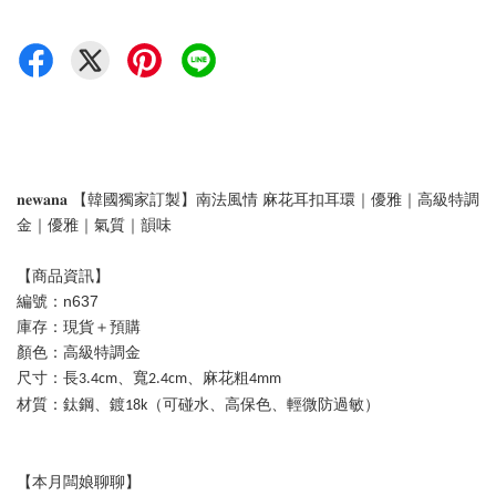
𝐧𝐞𝐰𝐚𝐧𝐚 【韓國獨家訂製】南法風情 麻花耳扣耳環｜優雅｜高級特調
金｜優雅｜氣質｜韻味
【商品資訊】
編號：n637
庫存：現貨＋預購
顏色：高級特調金
尺寸：
長3.4cm、寬2.4cm、麻花粗4mm
材質：
鈦鋼、鍍18k（可碰水、高保色、輕微防過敏）
【本月闆娘聊聊】