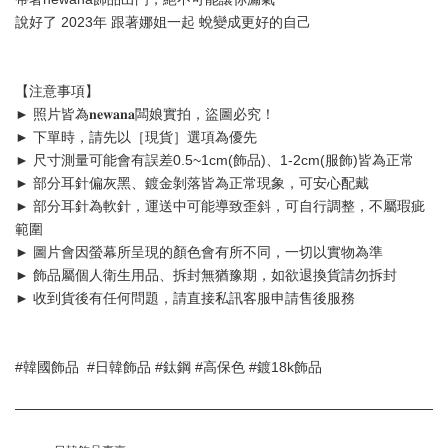
說好了 2023年 跟著娜姐一起 蛻變成更好的自己
【注意事項】
► 照片皆為𝐧𝐞𝐰𝐚𝐧𝐚闆娘實拍，盜圖必究！
► 下單時，請先以［現貨］選項為優先
► 尺寸測量可能會有誤差0.5~1cm(飾品)、1-2cm(服飾)皆為正常
► 部分耳針偏灰黑、鍍金剝落皆為正常現象，可安心配戴
► 部分耳針為軟針，運送中可能導致歪斜，可自行調整，不屬瑕疵
範圍
► 圖片會因螢幕所呈現的顏色會有所不同，一切以實物為準
► 飾品屬個人衛生用品、拆封無猶豫期，如欲退換貨請勿拆封
► 收到貨後有任何問題，請直接私訊客服申請售後服務
#韓國飾品  #日韓飾品 #鈦鋼 #高保色 #鍍18k飾品