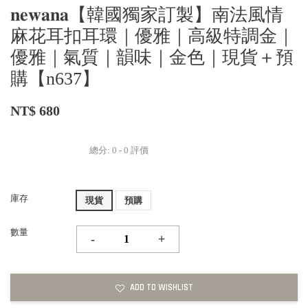
𝐧𝐞𝐰𝐚𝐧𝐚【韓國獨家訂製】南法風情
麻花耳扣耳環｜優雅｜高級特調金｜
優雅｜氣質｜韻味｜金色｜現貨＋預
購【n637】
NT$ 680
總分:
0
-
0
評價
庫存
現貨
預購
數量
-
+
ADD TO WISHLIST