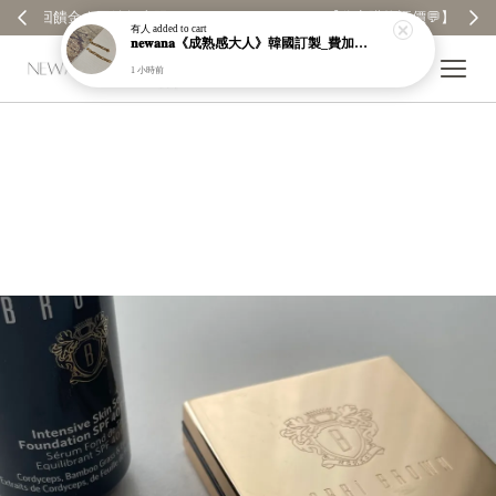
【分享購物評價💬】贈$30元購物金
有人
added to cart
𝐧𝐞𝐰𝐚𝐧𝐚《成熟感大人》韓國訂製_費加羅雙戴式耳環｜鏈條｜鍊子｜醫療鋼｜鍍18k｜現貨＋預購【n388】
1 小時前