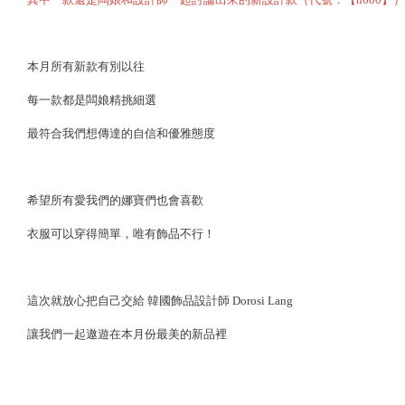
本月所有新款有別以往
每一款都是闆娘精挑細選
最符合我們想傳達的自信和優雅態度
希望所有愛我們的娜寶們也會喜歡
衣服可以穿得簡單，唯有飾品不行！
這次就放心把自己交給 韓國飾品設計師 Dorosi Lang
讓我們一起遨遊在本月份最美的新品裡