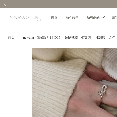
首頁
品牌故事
所有商品
購
›
首頁
𝐧𝐞𝐰𝐚𝐧𝐚 {韓國設計師.DL} 小領結戒指｜特別款｜可調節