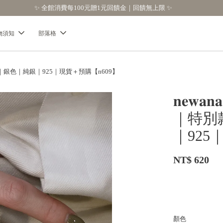
【分享購物評價💬】贈$30元購物金
物須知
部落格
｜金色｜銀色｜純銀｜925｜現貨＋預購【n609】
𝐧𝐞
｜特別
｜925
NT$ 620
顏色