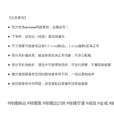
【注意事項】
► 照片皆為𝐧𝐞𝐰𝐚𝐧𝐚闆娘實拍，盜圖必究！
► 下單時，請先以［現貨］選項為優先
► 尺寸測量可能會有誤差0.5~1cm(飾品)、1-2cm(服飾)皆為正常
► 部分耳針偏灰黑、鍍金剝落皆為正常現象，可安心配戴
► 部分耳針為軟針，運送中可能導致歪斜，可自行調整，不屬瑕疵範圍
► 圖片會因螢幕所呈現的顏色會有所不同，一切以實物為準
► 收到貨後有任何問題，請直接私訊客服申請售後服務
#韓國飾品 #韓國製 #韓國設計師 #韓國空運 #戒指 #金戒 #