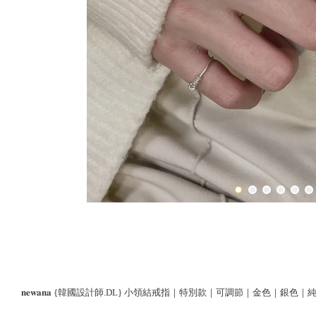
𝐧𝐞𝐰𝐚𝐧𝐚 {韓國設計師.DL} 小領結戒指｜特別款｜可調節｜金色｜銀色｜