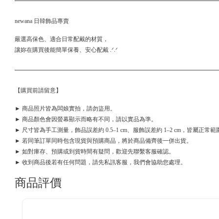
newana 日韓飾品專賣
嚴選高保色、適合日常配戴的材質，
讓妳在購買後能簡單保養、安心配戴 .ᐟ.ᐟ
【購買前請留意】
► 商品照片皆為闆娘實拍，請勿盜用。
► 商品顏色會因螢幕顯示而略有不同，請以實品為準。
► 尺寸皆為手工測量，飾品誤差約 0.5–1 cm、服飾誤差約 1–2 cm，皆屬正常範
► 若同筆訂單同時包含現貨與預購商品，將於商品備齊後一併出貨。
► 如對庫存、預購或到貨時間有疑問，歡迎先聯繫客服確認。
► 收到商品後若有任何問題，請先私訊客服，我們會協助您處理。
商品評價