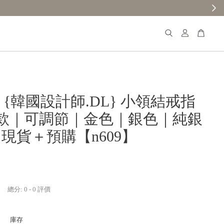
𝐚𝐧𝐚 {韓國設計師.DL} 小領結戒指
款｜可調節｜金色｜銀色｜純銀
｜現貨＋預購【n609】
總分:
0
-
0
評價
庫存