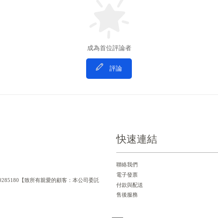
成為首位評論者
評論
快速連結
聯絡我們
電子發票
一編號：90285180【致所有親愛的顧客：本公司委託
付款與配送
售後服務