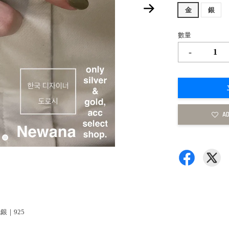
金
銀
數量
-
AD
純銀｜925