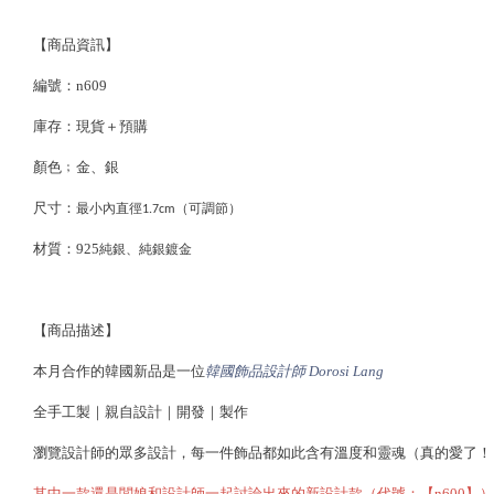
【商品資訊】
編號：n609
庫存：現貨＋預購
顏色﹔金、銀
尺寸：
最小內直徑1.7cm（可調節）
材質：925
純銀、純銀鍍金
【商品描述】
本月合作的韓國新品是一位
韓國飾品設計師 Dorosi Lang
全手工製｜親自設計｜開發｜製作
瀏覽設計師的眾多設計，每一件飾品都如此含有溫度和靈魂（真的愛了！
其中一款還是闆娘和設計師一起討論出來的新設計款（代號：【n600】）