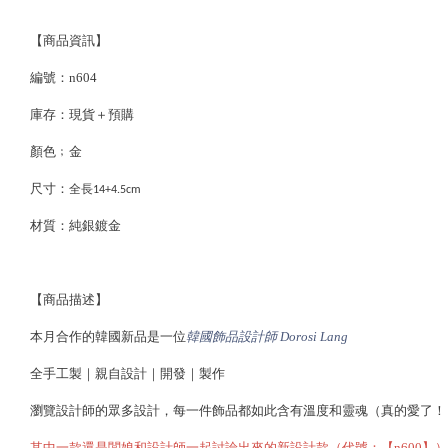
【商品資訊】
編號：n604
庫存：現貨＋預購
顏色﹔金
尺寸：
全長14+4.5cm
材質：
純銀鍍金
【商品描述】
本月合作的韓國新品是一位
韓國飾品設計師 Dorosi Lang
全手工製｜親自設計｜開發｜製作
瀏覽設計師的眾多設計，每一件飾品都如此含有溫度和靈魂（真的愛了！
其中一款還是闆娘和設計師一起討論出來的新設計款（代號：【n600】）