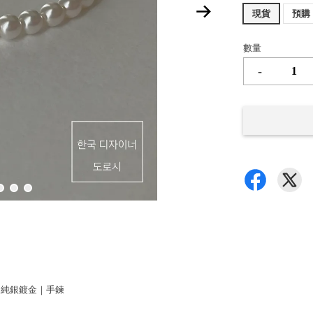
現貨
預購
數量
-
鑽石｜純銀鍍金｜手鍊