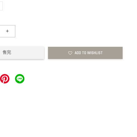
+
售完
ADD TO WISHLIST