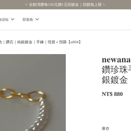
【分享購物評價💬】贈$30元購物金
物須知
部落格
小珍珠｜金色｜鑽石｜純銀鍍金｜手鍊｜現貨＋預購【n604】
𝐧𝐞
鑽珍珠
銀鍍金
NT$ 880
庫存