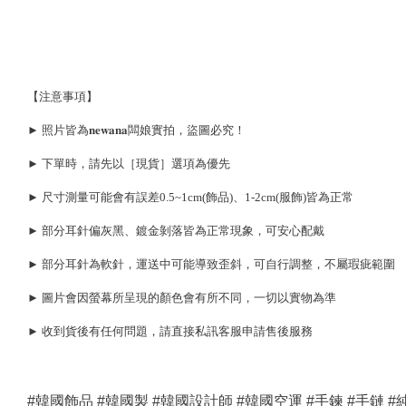
【注意事項】
► 照片皆為𝐧𝐞𝐰𝐚𝐧𝐚闆娘實拍，盜圖必究！
► 下單時，請先以［現貨］選項為優先
► 尺寸測量可能會有誤差0.5~1cm(飾品)、1-2cm(服飾)皆為正常
► 部分耳針偏灰黑、鍍金剝落皆為正常現象，可安心配戴
► 部分耳針為軟針，運送中可能導致歪斜，可自行調整，不屬瑕疵範圍
► 圖片會因螢幕所呈現的顏色會有所不同，一切以實物為準
► 收到貨後有任何問題，請直接私訊客服申請售後服務
#韓國飾品 #韓國製 #韓國設計師 #韓國空運 #手鍊 #手鏈 #