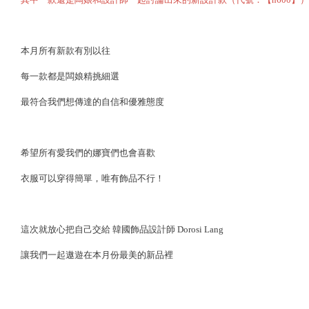
本月所有新款有別以往
每一款都是闆娘精挑細選
最符合我們想傳達的自信和優雅態度
希望所有愛我們的娜寶們也會喜歡
衣服可以穿得簡單，唯有飾品不行！
這次就放心把自己交給 韓國飾品設計師 Dorosi Lang
讓我們一起遨遊在本月份最美的新品裡