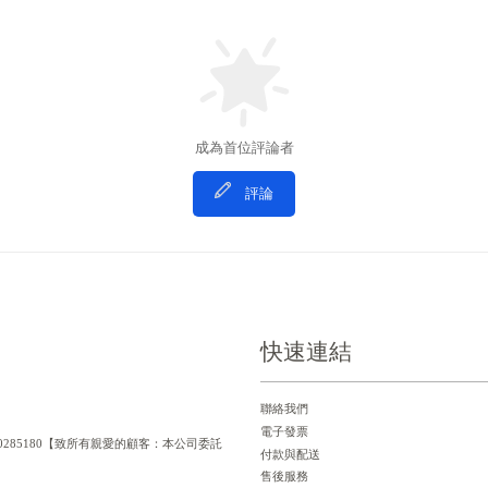
成為首位評論者
評論
快速連結
聯絡我們
電子發票
一編號：90285180【致所有親愛的顧客：本公司委託
付款與配送
售後服務