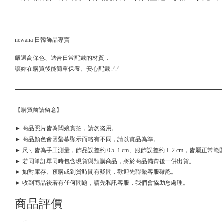
newana 日韓飾品專賣
嚴選高保色、適合日常配戴的材質，
讓妳在購買後能簡單保養、安心配戴 .ᐟ.ᐟ
【購買前請留意】
► 商品照片皆為闆娘實拍，請勿盜用。
► 商品顏色會因螢幕顯示而略有不同，請以實品為準。
► 尺寸皆為手工測量，飾品誤差約 0.5–1 cm、服飾誤差約 1–2 cm，皆屬正常範
► 若同筆訂單同時包含現貨與預購商品，將於商品備齊後一併出貨。
► 如對庫存、預購或到貨時間有疑問，歡迎先聯繫客服確認。
► 收到商品後若有任何問題，請先私訊客服，我們會協助您處理。
商品評價