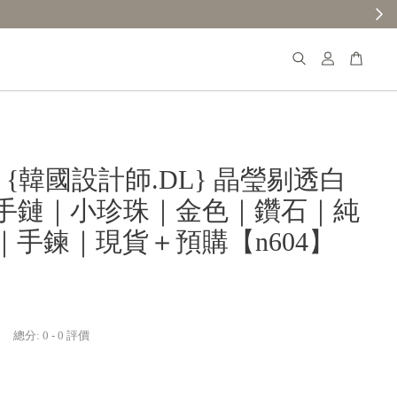
𝐚𝐧𝐚 {韓國設計師.DL} 晶瑩剔透白
手鏈｜小珍珠｜金色｜鑽石｜純
｜手鍊｜現貨＋預購【n604】
總分:
0
-
0
評價