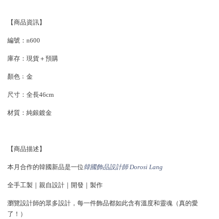
【商品資訊】
編號：n600
庫存：現貨＋預購
顏色﹔金
尺寸：全長46cm
材質：
純銀鍍金
【商品描述】
本月合作的韓國新品是一位
韓國飾品設計師 Dorosi Lang
全手工製｜親自設計｜開發｜製作
瀏覽設計師的眾多設計，每一件飾品都如此含有溫度和靈魂（真的愛
了！）