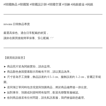
#韓國飾品 #韓國製 #韓國設計師 #韓國空運 #項鍊 #純銀鍍金 #純銀
newana 日韓飾品專賣
嚴選高保色、適合日常配戴的材質，
讓妳在購買後能簡單保養、安心配戴 .ᐟ.ᐟ
【購買前請留意】
► 商品照片皆為闆娘實拍，請勿盜用。
► 商品顏色會因螢幕顯示而略有不同，請以實品為準。
► 尺寸皆為手工測量，飾品誤差約 0.5–1 cm、服飾誤差約 1–2 cm，皆屬正常範
圍。
► 若同筆訂單同時包含現貨與預購商品，將於商品備齊後一併出貨。
► 如對庫存、預購或到貨時間有疑問，歡迎先聯繫客服確認。
► 收到商品後若有任何問題，請先私訊客服，我們會協助您處理。