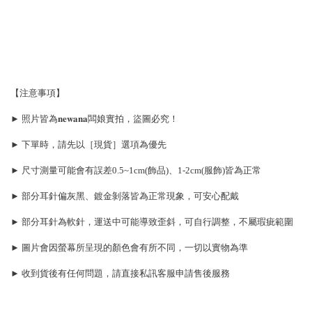
【注意事項】
► 照片皆為𝐧𝐞𝐰𝐚𝐧𝐚闆娘實拍，盜圖必究！
► 下單時，請先以［現貨］選項為優先
► 尺寸測量可能會有誤差0.5~1cm(飾品)、1-2cm(服飾)皆為正常
► 部分耳針偏灰黑、鍍金剝落皆為正常現象，可安心配戴
► 部分耳針為軟針，運送中可能導致歪斜，可自行調整，不屬瑕疵範圍
► 圖片會因螢幕所呈現的顏色會有所不同，一切以實物為準
► 收到貨後有任何問題，請直接私訊客服申請售後服務