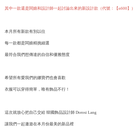
其中一款還是闆娘和設計師一起討論出來的新設計款（代號：【n600】）
本月所有新款有別以往
每一款都是闆娘精挑細選
最符合我們想傳達的自信和優雅態度
希望所有愛我們的娜寶們也會喜歡
衣服可以穿得簡單，唯有飾品不行！
這次就放心把自己交給 韓國飾品設計師 Dorosi Lang
讓我們一起遨遊在本月份最美的新品裡