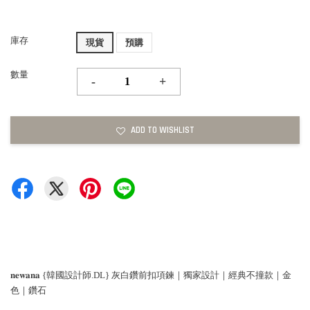
庫存
現貨
預購
數量
-
+
ADD TO WISHLIST
𝐧𝐞𝐰𝐚𝐧𝐚 {韓國設計師.DL} 灰白鑽前扣項鍊｜獨家設計｜經典不撞款｜金
色｜鑽石