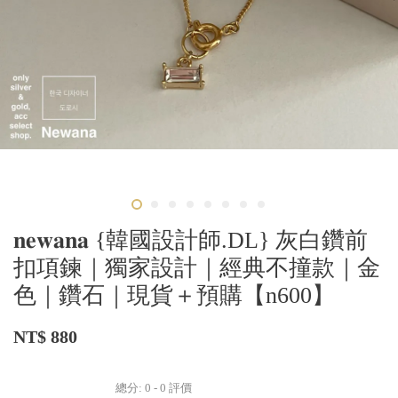
𝐧𝐞𝐰𝐚𝐧𝐚 {韓國設計師.DL} 灰白鑽前
扣項鍊｜獨家設計｜經典不撞款｜金
色｜鑽石｜現貨＋預購【n600】
NT$ 880
總分:
0
-
0
評價