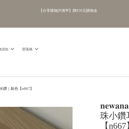
        【分享購物評價💬】贈$30元購物金

物須知
部落格
｜水鑽｜銀色【n667】
𝐧𝐞
珠小鑽
【n66