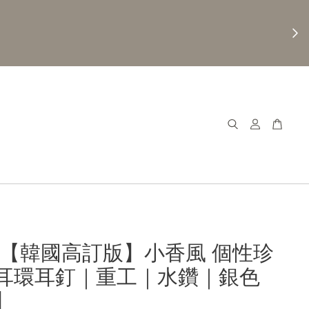
𝐚𝐧𝐚【韓國高訂版】小香風 個性珍
耳環耳釘｜重工｜水鑽｜銀色
7】