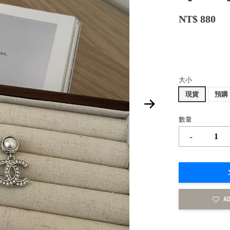
NT$ 880
大小
現貨
預購
數量
-
AD