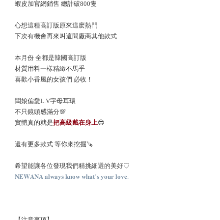
蝦皮加官網銷售 總計破800隻
心想這種高訂版原來這麽熱門
下次有機會再來叫這間廠商其他款式
本月份 全都是韓國高訂版
材質用料一樣精緻不馬乎
喜歡小香風的女孩們 必收！
闆娘偏愛L.V字母耳環
不只鏡頭感滿分💯
實體真的就是
把高級戴在身上
😎
還有更多款式 等你來挖掘🪚
希望能讓各位發現我們精挑細選的美好♡
𝐍𝐄𝐖𝐀𝐍𝐀 𝐚𝐥𝐰𝐚𝐲𝐬 𝐤𝐧𝐨𝐰 𝐰𝐡𝐚𝐭’𝐬 𝐲𝐨𝐮𝐫 𝐥𝐨𝐯𝐞.
【注意事項】