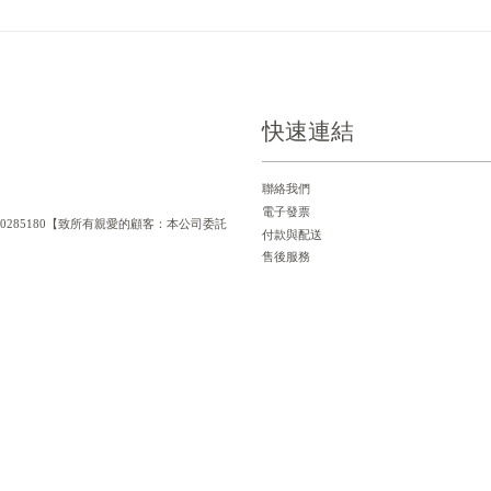
快速連結
聯絡我們
電子發票
統一編號：90285180【致所有親愛的顧客：本公司委託
付款與配送
售後服務