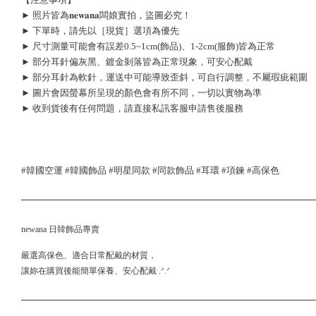
► 照片皆為𝐧𝐞𝐰𝐚𝐧𝐚闆娘實拍，盜圖必究！
► 下單時，請先以［現貨］選項為優先
► 尺寸測量可能會有誤差0.5~1cm(飾品)、1-2cm(服飾)皆為正常
► 部分耳針偏灰黑、鍍金剝落皆為正常現象，可安心配戴
► 部分耳針為軟針，運送中可能導致歪斜，可自行調整，不屬瑕疵範圍
► 圖片會因螢幕所呈現的顏色會有所不同，一切以實物為準
► 收到貨後有任何問題，請直接私訊客服申請售後服務
#韓國空運 #韓國飾品 #明星同款 #同款飾品 #耳環 #項鍊 #高保色 
newana 日韓飾品專賣
嚴選高保色、適合日常配戴的材質，
讓妳在購買後能簡單保養、安心配戴 .ᐟ.ᐟ