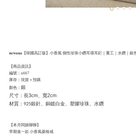
𝐧𝐞𝐰𝐚𝐧𝐚【韓國高訂版】小香風 個性珍珠小鑽耳環耳釘｜重工｜水鑽｜銀色
【商品資訊】
編號：n667
庫存：現貨＋預購
銀
顏色：
尺寸：
長3cm、寬2cm
材質：
925銀針、銅鍍
白金、塑膠珍珠、水鑽
【本月闆娘聊聊】
早期進一款 小香風菱格戒