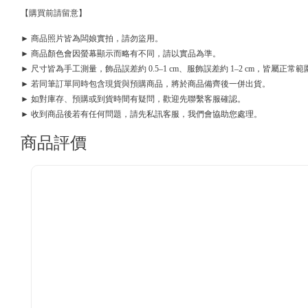
【購買前請留意】
► 商品照片皆為闆娘實拍，請勿盜用。
► 商品顏色會因螢幕顯示而略有不同，請以實品為準。
► 尺寸皆為手工測量，飾品誤差約 0.5–1 cm、服飾誤差約 1–2 cm，皆屬正常範
► 若同筆訂單同時包含現貨與預購商品，將於商品備齊後一併出貨。
► 如對庫存、預購或到貨時間有疑問，歡迎先聯繫客服確認。
► 收到商品後若有任何問題，請先私訊客服，我們會協助您處理。
商品評價