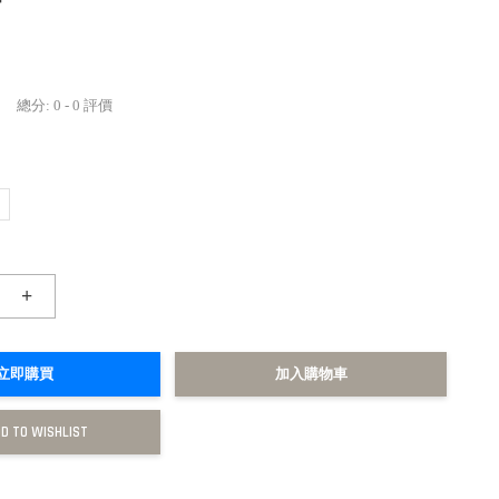
總分:
0
-
0
評價
+
立即購買
加入購物車
D TO WISHLIST