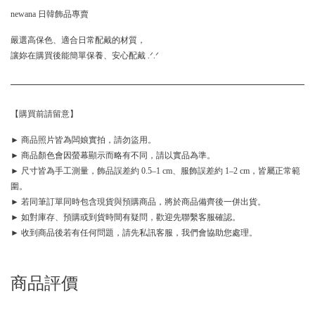
newana 日韓飾品專賣
嚴選高保色、適合日常配戴的材質，
讓妳在購買後能簡單保養、安心配戴 .ᐟ.ᐟ
【購買前請留意】
► 商品照片皆為闆娘實拍，請勿盜用。
► 商品顏色會因螢幕顯示而略有不同，請以實品為準。
► 尺寸皆為手工測量，飾品誤差約 0.5–1 cm、服飾誤差約 1–2 cm，皆屬正常範
圍。
► 若同筆訂單同時包含現貨與預購商品，將於商品備齊後一併出貨。
► 如對庫存、預購或到貨時間有疑問，歡迎先聯繫客服確認。
► 收到商品後若有任何問題，請先私訊客服，我們會協助您處理。
商品評價