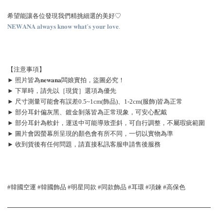
希望能讓各位發現我們精挑細選的美好♡
𝐍𝐄𝐖𝐀𝐍𝐀 𝐚𝐥𝐰𝐚𝐲𝐬 𝐤𝐧𝐨𝐰 𝐰𝐡𝐚𝐭’𝐬 𝐲𝐨𝐮𝐫 𝐥𝐨𝐯𝐞.
【注意事項】
► 照片皆為𝐧𝐞𝐰𝐚𝐧𝐚闆娘實拍，盜圖必究！
► 下單時，請先以［現貨］選項為優先
► 尺寸測量可能會有誤差0.5~1cm(飾品)、1-2cm(服飾)皆為正常
► 部分耳針偏灰黑、鍍金剝落皆為正常現象，可安心配戴
► 部分耳針為軟針，運送中可能導致歪斜，可自行調整，不屬瑕疵範圍
► 圖片會因螢幕所呈現的顏色會有所不同，一切以實物為準
► 收到貨後有任何問題，請直接私訊客服申請售後服務
#韓國空運 #韓國飾品 #明星同款 #同款飾品 #耳環 #項鍊 #高保色 