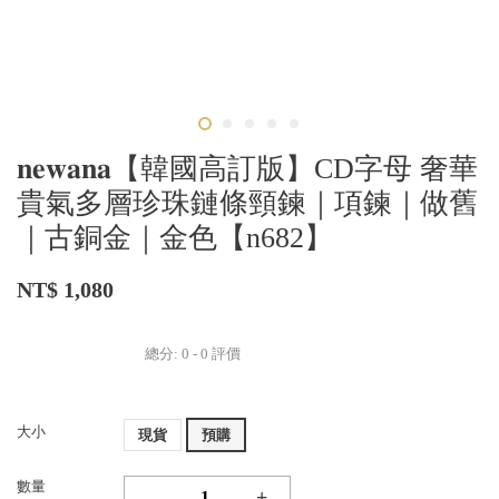
𝐧𝐞𝐰𝐚𝐧𝐚【韓國高訂版】CD字母 奢華
貴氣多層珍珠鏈條頸鍊｜項鍊｜做舊
｜古銅金｜金色【n682】
NT$ 1,080
總分:
0
-
0
評價
大小
現貨
預購
數量
-
+