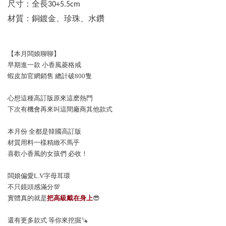
尺寸：
全長30+5.5cm
材質：
銅鍍金、珍珠、水鑽
【本月闆娘聊聊】
早期進一款 小香風菱格戒
蝦皮加官網銷售 總計破800隻
心想這種高訂版原來這麽熱門
下次有機會再來叫這間廠商其他款式
本月份 全都是韓國高訂版
材質用料一樣精緻不馬乎
喜歡小香風的女孩們 必收！
闆娘偏愛L.V字母耳環
不只鏡頭感滿分💯
實體真的就是
把高級戴在身上
😎
還有更多款式 等你來挖掘🪚