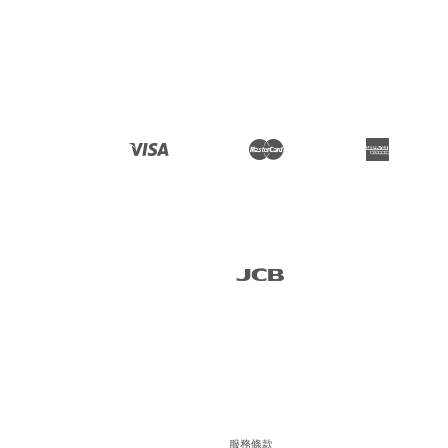
Facebook
Instagram
Visa
Master
American 
Express
JCB
服務條款