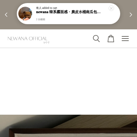
有人
added to cart
        【分享購物評價💬】贈$30元購物金

𝐧𝐞𝐰𝐚𝐧𝐚 韓系霧面感・麂皮水桶南瓜包｜通勤日常包｜高級皮革｜現貨＋預購【nk62】
2 分鐘前