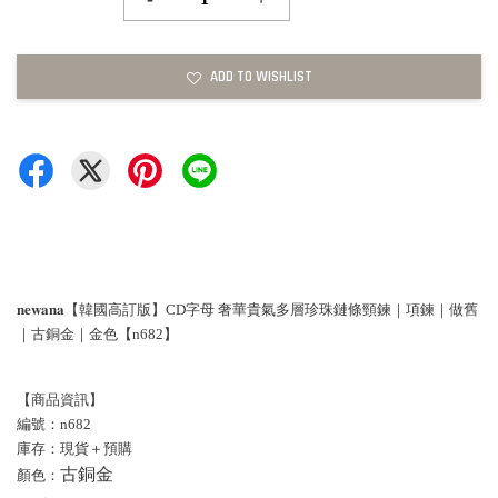
ADD TO WISHLIST
𝐧𝐞𝐰𝐚𝐧𝐚【韓國高訂版】CD字母 奢華貴氣多層珍珠鏈條頸鍊｜項鍊｜做舊
｜古銅金｜金色【n682】
【商品資訊】
編號：n682
庫存：現貨＋預購
顏色：
古銅金