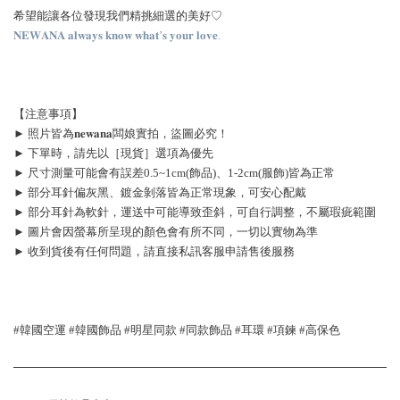
希望能讓各位發現我們精挑細選的美好♡
𝐍𝐄𝐖𝐀𝐍𝐀 𝐚𝐥𝐰𝐚𝐲𝐬 𝐤𝐧𝐨𝐰 𝐰𝐡𝐚𝐭’𝐬 𝐲𝐨𝐮𝐫 𝐥𝐨𝐯𝐞.
【注意事項】
► 照片皆為𝐧𝐞𝐰𝐚𝐧𝐚闆娘實拍，盜圖必究！
► 下單時，請先以［現貨］選項為優先
► 尺寸測量可能會有誤差0.5~1cm(飾品)、1-2cm(服飾)皆為正常
► 部分耳針偏灰黑、鍍金剝落皆為正常現象，可安心配戴
► 部分耳針為軟針，運送中可能導致歪斜，可自行調整，不屬瑕疵範圍
► 圖片會因螢幕所呈現的顏色會有所不同，一切以實物為準
► 收到貨後有任何問題，請直接私訊客服申請售後服務
#韓國空運 #韓國飾品 #明星同款 #同款飾品 #耳環 #項鍊 #高保色 