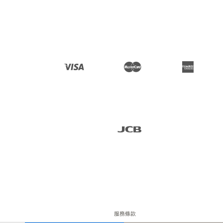
Visa
Master
American 
Express
JCB
服務條款