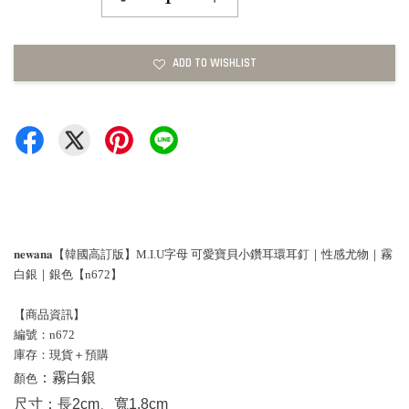
ADD TO WISHLIST
𝐧𝐞𝐰𝐚𝐧𝐚【韓國高訂版】M.I.U字母 可愛寶貝小鑽耳環耳釘｜性感尤物｜霧
白銀｜銀色【n672】
【商品資訊】
編號：n672
庫存：現貨＋預購
：
顏色
霧白銀
尺寸：
長2cm、寬1.8cm