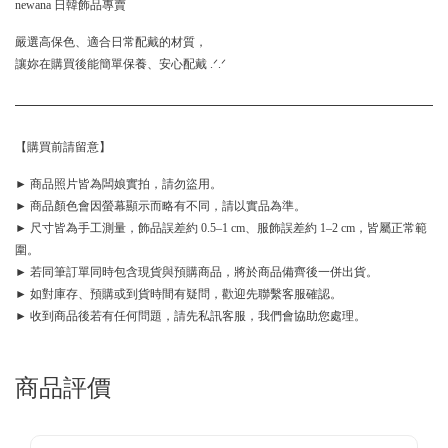
newana 日韓飾品專賣
嚴選高保色、適合日常配戴的材質，
讓妳在購買後能簡單保養、安心配戴 .ᐟ.ᐟ
【購買前請留意】
► 商品照片皆為闆娘實拍，請勿盜用。
► 商品顏色會因螢幕顯示而略有不同，請以實品為準。
► 尺寸皆為手工測量，飾品誤差約 0.5–1 cm、服飾誤差約 1–2 cm，皆屬正常範
圍。
► 若同筆訂單同時包含現貨與預購商品，將於商品備齊後一併出貨。
► 如對庫存、預購或到貨時間有疑問，歡迎先聯繫客服確認。
► 收到商品後若有任何問題，請先私訊客服，我們會協助您處理。
商品評價