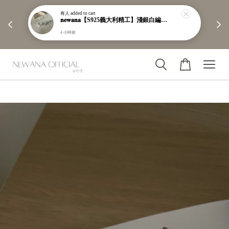
有人
added to cart
        【分享購物評價💬】贈$30元購物金

𝐧𝐞𝐰𝐚𝐧𝐚【S925義大利精工】淺銀白編織紋寬版戒指｜粗戒指｜顯白｜開口戒｜現貨＋預購【n919】
4 小時前