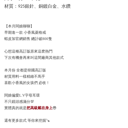
材質：
925銀針、銅鍍白金、水鑽
【本月闆娘聊聊】
早期進一款 小香風菱格戒
蝦皮加官網銷售 總計破800隻
心想這種高訂版原來這麽熱門
下次有機會再來叫這間廠商其他款式
本月份 全都是韓國高訂版
材質用料一樣精緻不馬乎
喜歡小香風的女孩們 必收！
闆娘偏愛L.V字母耳環
不只鏡頭感滿分💯
實體真的就是
把高級戴在身上
😎
還有更多款式 等你來挖掘🪚