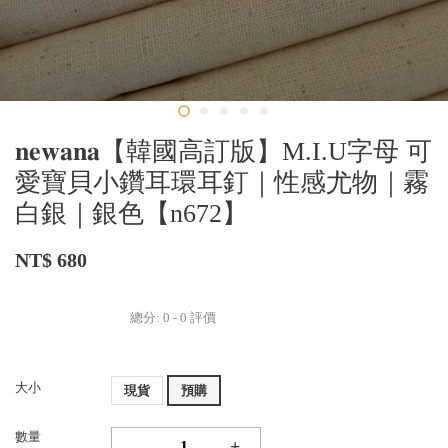
𝐧𝐞𝐰𝐚𝐧𝐚【韓國高訂版】M.I.U字母 可
愛寶貝小鑽耳環耳釘｜性感尤物｜霧
白銀｜銀色【n672】
NT$ 680
總分:
0
-
0
評價
大小
現貨
預購
數量
-
+