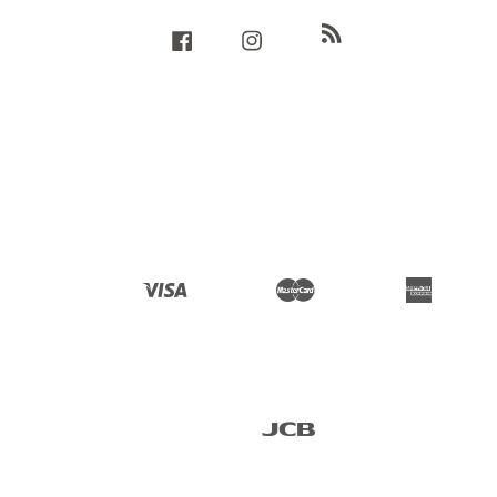
RSS
Facebook
Instagram
Visa
Master
American 
Express
JCB