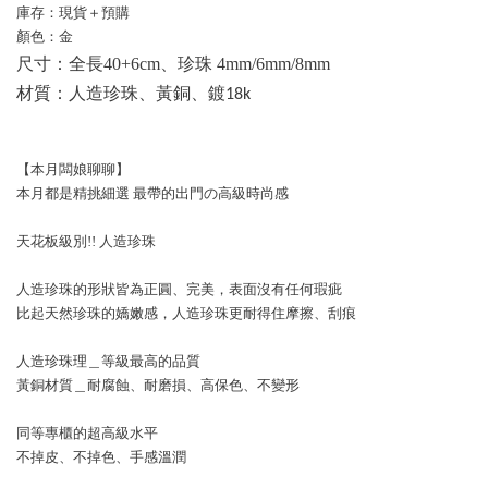
庫存：現貨＋預購
顏色：金
尺寸：全長40+6cm、珍珠 4mm/6mm/8mm
材質：
人造珍珠、黃銅、鍍18k
【本月闆娘聊聊】
本月都是精挑細選 最帶的出門の高級時尚感
天花板級別!! 人造珍珠
人造珍珠的形狀皆為正圓、完美，表面沒有任何瑕疵
比起天然珍珠的嬌嫩感，人造珍珠更耐得住摩擦、刮痕
人造珍珠理＿等級最高的品質
黃銅材質＿耐腐蝕、耐磨損、高保色、不變形
同等專櫃的超高級水平
不掉皮、不掉色、手感溫潤