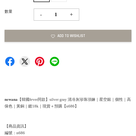
數量
-
+
ADD TO WISHLIST
𝐧𝐞𝐰𝐚𝐧𝐚【韓國fever同款】silver gray 清冷灰珍珠項鍊｜星空銀｜個性｜高
保色｜黃銅｜鍍18k｜現貨＋預購【n686】
【商品資訊】
編號：n686