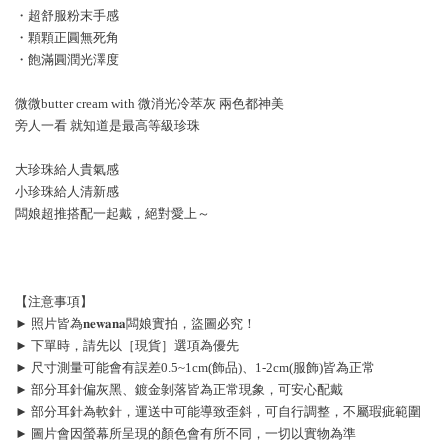
・超舒服粉末手感
・顆顆正圓無死角
・飽滿圓潤光澤度
微微butter cream with 微消光冷萃灰 兩色都神美
旁人一看 就知道是最高等級珍珠
大珍珠給人貴氣感
小珍珠給人清新感
闆娘超推搭配一起戴，絕對愛上～
【注意事項】
► 照片皆為𝐧𝐞𝐰𝐚𝐧𝐚闆娘實拍，盜圖必究！
► 下單時，請先以［現貨］選項為優先
► 尺寸測量可能會有誤差0.5~1cm(飾品)、1-2cm(服飾)皆為正常
► 部分耳針偏灰黑、鍍金剝落皆為正常現象，可安心配戴
► 部分耳針為軟針，運送中可能導致歪斜，可自行調整，不屬瑕疵範圍
► 圖片會因螢幕所呈現的顏色會有所不同，一切以實物為準