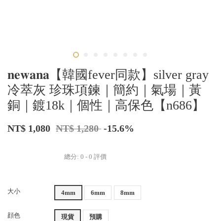
𝐧𝐞𝐰𝐚𝐧𝐚【韓國fever同款】silver gray
冷萃灰 珍珠項鍊｜簡約｜氣場｜黃
銅｜鍍18k｜個性｜高保色【n686】
NT$ 1,080
NT$ 1,280
-15.6%
總分:
0
-
0
評價
大小
4mm
6mm
8mm
顔色
現貨
預購