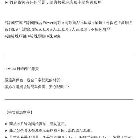
► 收到貨後有任何問題，請直接私訊客服申請售後服務
#韓國空運 #韓國飾品 #fever同款 #同款飾品 #耳環 #項鍊 #高保色 #黃銅 #
鍍18k #可調節項鍊 #珍珠 #人工珍珠 #人造珍珠 #不掉色飾品 
#細珍珠項鍊 #珍珠頸鏈 #珠 #鍊 
newana 日韓飾品專賣
嚴選高保色、適合日常配戴的材質，
讓妳在購買後能簡單保養、安心配戴 .ᐟ.ᐟ
【購買前請留意】
► 商品照片皆為闆娘實拍，請勿盜用。
► 商品顏色會因螢幕顯示而略有不同，請以實品為準。
► 尺寸皆為手工測量，飾品誤差約 0.5–1 cm、服飾誤差約 1–2 cm，皆屬正常範