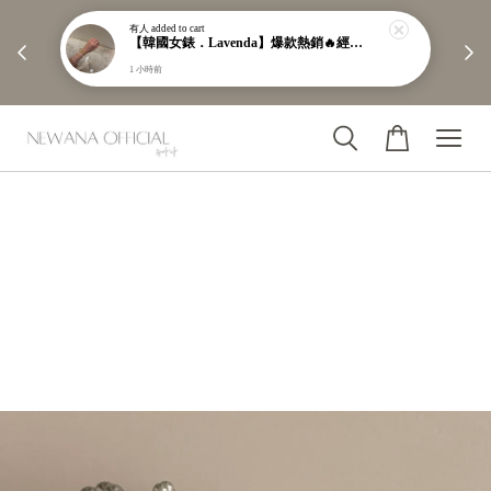
有人
added to cart
        【分享購物評價💬】贈$30元購物金

【韓國女錶．Lavenda】爆款熱銷🔥經典之作老錢風編織紋理奢華金錶【nk64】
1 小時前