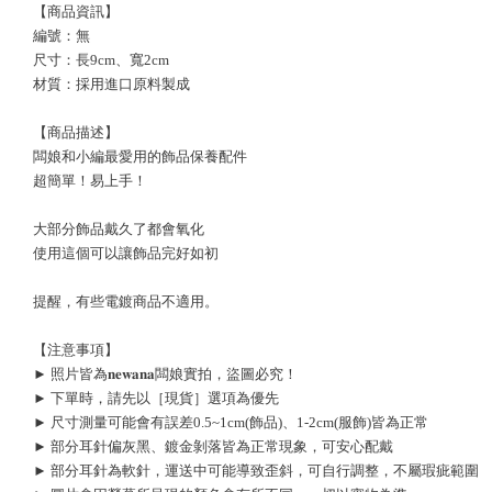
【商品資訊】
編號：無
尺寸：長9cm、寬2cm
材質：採用進口原料製成
【商品描述】
闆娘和小編最愛用的飾品保養配件
超簡單！易上手！
大部分飾品戴久了都會氧化
使用這個可以讓飾品完好如初
提醒，有些電鍍商品不適用。
【注意事項】
► 照片皆為𝐧𝐞𝐰𝐚𝐧𝐚闆娘實拍，盜圖必究！
► 下單時，請先以［現貨］選項為優先
► 尺寸測量可能會有誤差0.5~1cm(飾品)、1-2cm(服飾)皆為正常
► 部分耳針偏灰黑、鍍金剝落皆為正常現象，可安心配戴
► 部分耳針為軟針，運送中可能導致歪斜，可自行調整，不屬瑕疵範圍