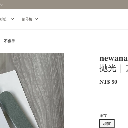
【分享購物評價💬】贈$30元購物金
物須知
部落格
會用｜不傷手
𝐧𝐞
拋光｜
NT$ 50
庫存
現貨