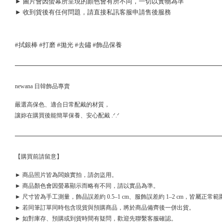
► 圖片會因螢幕所呈現的顏色會有所不同，一切以實物為準
► 收到貨後有任何問題，請直接私訊客服申請售後服務
#拭銀棒 #打磨 #拋光 #去鏽 #飾品保養
newana 日韓飾品專賣
嚴選高保色、適合日常配戴的材質，
讓妳在購買後能簡單保養、安心配戴 .ᐟ.ᐟ
【購買前請留意】
► 商品照片皆為闆娘實拍，請勿盜用。
► 商品顏色會因螢幕顯示而略有不同，請以實品為準。
► 尺寸皆為手工測量，飾品誤差約 0.5–1 cm、服飾誤差約 1–2 cm，皆屬正常範
► 若同筆訂單同時包含現貨與預購商品，將於商品備齊後一併出貨。
► 如對庫存、預購或到貨時間有疑問，歡迎先聯繫客服確認。