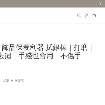
𝐚𝐧𝐚 飾品保養利器 拭銀棒｜打磨｜
去鏽｜手殘也會用｜不傷手
總分:
0
-
0
評價