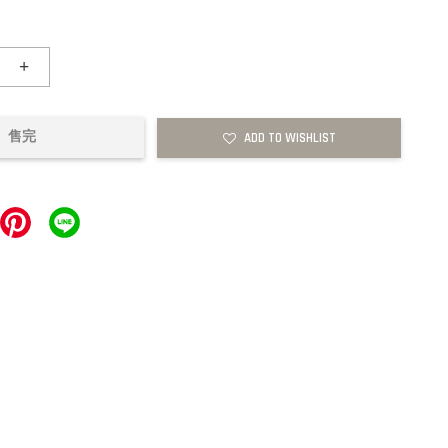
+
售完
ADD TO WISHLIST