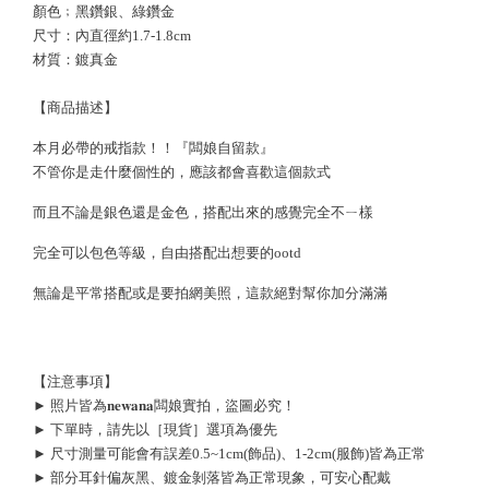
顏色﹔黑鑽銀、綠鑽金
尺寸：內直徑約1.7-1.8cm
材質：鍍真金
【商品描述】
本月必帶的戒指款！！『闆娘自留款』
不管你是走什麼個性的，應該都會喜歡這個款式
而且不論是銀色還是金色，搭配出來的感覺完全不ㄧ樣
完全可以包色等級，自由搭配出想要的ootd
無論是平常搭配或是要拍網美照，這款絕對幫你加分滿滿
【注意事項】
► 照片皆為𝐧𝐞𝐰𝐚𝐧𝐚闆娘實拍，盜圖必究！
► 下單時，請先以［現貨］選項為優先
► 尺寸測量可能會有誤差0.5~1cm(飾品)、1-2cm(服飾)皆為正常
► 部分耳針偏灰黑、鍍金剝落皆為正常現象，可安心配戴