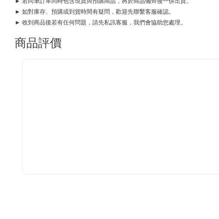
► 若同筆訂單同時包含現貨與預購商品，將於商品備齊後一併出貨。
► 如對庫存、預購或到貨時間有疑問，歡迎先聯繫客服確認。
► 收到商品後若有任何問題，請先私訊客服，我們會協助您處理。
商品評價