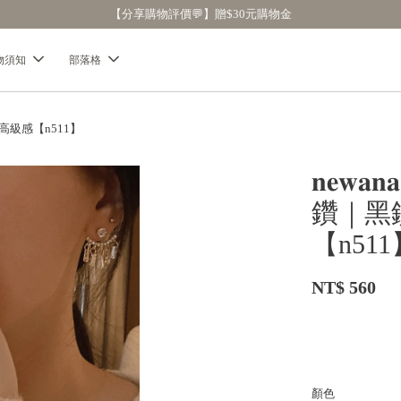
【分享購物評價💬】贈$30元購物金
物須知
部落格
｜高級感【n511】
𝐧𝐞
鑽｜黑
【n511
NT$ 560
顏色