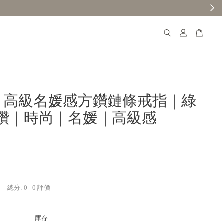
𝐚𝐧𝐚 高級名媛感方鑽鏈條戒指｜綠
鑽｜時尚｜名媛｜高級感
】
總分:
0
-
0
評價
庫存