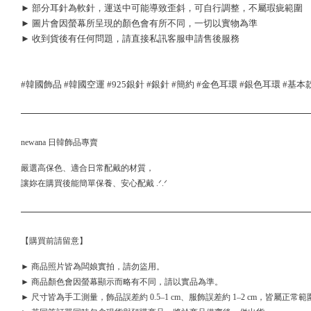
► 部分耳針為軟針，運送中可能導致歪斜，可自行調整，不屬瑕疵範圍
► 圖片會因螢幕所呈現的顏色會有所不同，一切以實物為準
► 收到貨後有任何問題，請直接私訊客服申請售後服務
#韓國飾品 #韓國空運 #925銀針 #銀針 #簡約 #金色耳環 #銀色耳環 #基本
newana 日韓飾品專賣
嚴選高保色、適合日常配戴的材質，
讓妳在購買後能簡單保養、安心配戴 .ᐟ.ᐟ
【購買前請留意】
► 商品照片皆為闆娘實拍，請勿盜用。
► 商品顏色會因螢幕顯示而略有不同，請以實品為準。
► 尺寸皆為手工測量，飾品誤差約 0.5–1 cm、服飾誤差約 1–2 cm，皆屬正常範