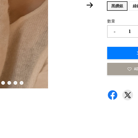
黑鑽銀
綠
數量
-
AD