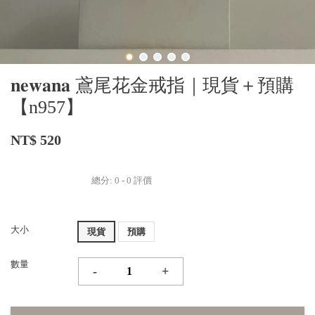
𝐧𝐞𝐰𝐚𝐧𝐚 鳶尾花金戒指｜現貨＋預購
【n957】
NT$ 520
總分:
0
-
0
評價
大小
現貨
預購
數量
-
+