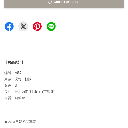
ADD TO WISHLIST
【商品資訊】
編號：n957
庫存：現貨＋預購
顏色：金
尺寸：最小內直徑1.5cm（可調節）
材質：銅鍍金
newana 日韓飾品專賣