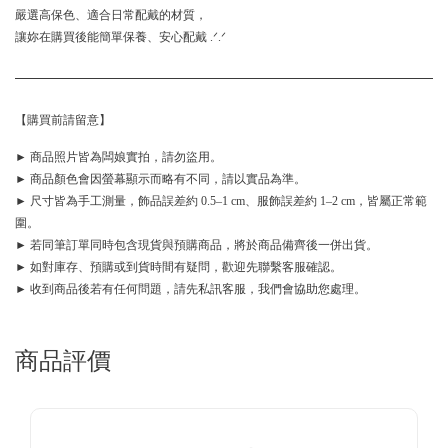
嚴選高保色、適合日常配戴的材質，
讓妳在購買後能簡單保養、安心配戴 .ᐟ.ᐟ
【購買前請留意】
► 商品照片皆為闆娘實拍，請勿盜用。
► 商品顏色會因螢幕顯示而略有不同，請以實品為準。
► 尺寸皆為手工測量，飾品誤差約 0.5–1 cm、服飾誤差約 1–2 cm，皆屬正常範
圍。
► 若同筆訂單同時包含現貨與預購商品，將於商品備齊後一併出貨。
► 如對庫存、預購或到貨時間有疑問，歡迎先聯繫客服確認。
► 收到商品後若有任何問題，請先私訊客服，我們會協助您處理。
商品評價