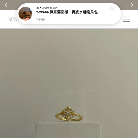
【分享購物評價💬】贈$30元購物金
有人
added to cart
𝐧𝐞𝐰𝐚𝐧𝐚 韓系霧面感・麂皮水桶南瓜包｜通勤日常包｜高級皮革｜現貨＋預購【nk62】
5 小時前