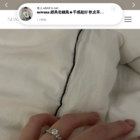
【分享購物評價💬】贈$30元購物金
有人
added to cart
𝐧𝐞𝐰𝐚𝐧𝐚 經典老錢風🔥手感超好 軟皮革 二層牛皮 真皮編織包｜多色｜肩背包｜現貨＋預購【nk59】
1 小時前