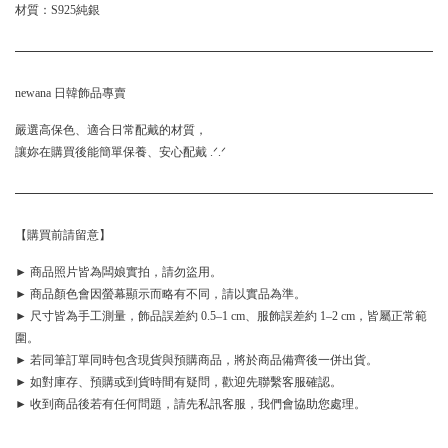
材質：S925純銀
newana 日韓飾品專賣
嚴選高保色、適合日常配戴的材質，
讓妳在購買後能簡單保養、安心配戴 .ᐟ.ᐟ
【購買前請留意】
► 商品照片皆為闆娘實拍，請勿盜用。
► 商品顏色會因螢幕顯示而略有不同，請以實品為準。
► 尺寸皆為手工測量，飾品誤差約 0.5–1 cm、服飾誤差約 1–2 cm，皆屬正常範
圍。
► 若同筆訂單同時包含現貨與預購商品，將於商品備齊後一併出貨。
► 如對庫存、預購或到貨時間有疑問，歡迎先聯繫客服確認。
► 收到商品後若有任何問題，請先私訊客服，我們會協助您處理。