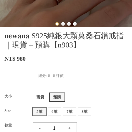
𝐧𝐞𝐰𝐚𝐧𝐚 S925純銀大顆莫桑石鑽戒指
｜現貨＋預購【n903】
NT$ 980
總分:
0
-
0
評價
大小
現貨
預購
Size
5號
6號
7號
8號
數量
-
+