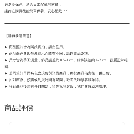
嚴選高保色、適合日常配戴的材質，
讓妳在購買後能簡單保養、安心配戴 .ᐟ.ᐟ
【購買前請留意】
► 商品照片皆為闆娘實拍，請勿盜用。
► 商品顏色會因螢幕顯示而略有不同，請以實品為準。
► 尺寸皆為手工測量，飾品誤差約 0.5–1 cm、服飾誤差約 1–2 cm，皆屬正常範
圍。
► 若同筆訂單同時包含現貨與預購商品，將於商品備齊後一併出貨。
► 如對庫存、預購或到貨時間有疑問，歡迎先聯繫客服確認。
► 收到商品後若有任何問題，請先私訊客服，我們會協助您處理。
商品評價