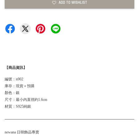
ADD TO WISHLIST
【商品資訊】
編號：n902
庫存：現貨＋預購
顏色：銀
尺寸：最小內直徑約1.6cm
材質：S925純銀
newana 日韓飾品專賣