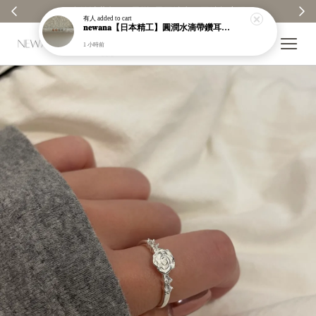
消費每100元贈1元回饋金｜回饋無上限 ✨
【分享購物評價
有人
added to cart
𝐧𝐞𝐰𝐚𝐧𝐚【日本精工】圓潤水滴帶鑽耳環｜耳針｜高保色｜純銀｜鍍玫瑰金｜現貨＋預購【n989】
1 小時前