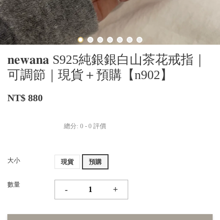
𝐧𝐞𝐰𝐚𝐧𝐚 S925純銀銀白山茶花戒指｜
可調節｜現貨＋預購【n902】
NT$ 880
總分:
0
-
0
評價
大小
現貨
預購
數量
-
+