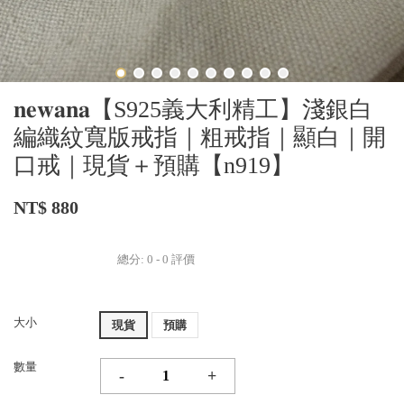
𝐧𝐞𝐰𝐚𝐧𝐚【S925義大利精工】淺銀白
編織紋寬版戒指｜粗戒指｜顯白｜開
口戒｜現貨＋預購【n919】
NT$ 880
總分:
0
-
0
評價
大小
現貨
預購
數量
-
+