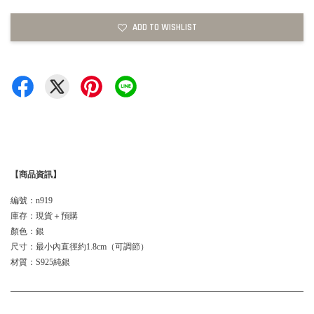
ADD TO WISHLIST
【商品資訊】
編號：n919
庫存：現貨＋預購
顏色：銀
尺寸：最小內直徑約1.8cm（可調節）
材質：S925純銀