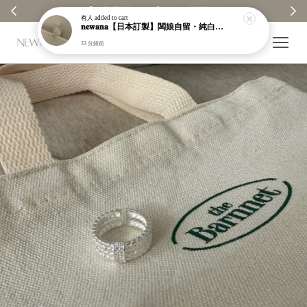
【分享購物評價💬】贈$30元購物金
有人
added to cart
𝐧𝐞𝐰𝐚𝐧𝐚【日本訂製】闆娘自留・純白銀昭和織紋手鐲｜925純銀｜現貨＋預購【n949】
33 分鐘前