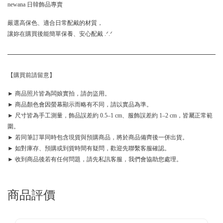
newana 日韓飾品專賣
嚴選高保色、適合日常配戴的材質，
讓妳在購買後能簡單保養、安心配戴 .ᐟ.ᐟ
【購買前請留意】
► 商品照片皆為闆娘實拍，請勿盜用。
► 商品顏色會因螢幕顯示而略有不同，請以實品為準。
► 尺寸皆為手工測量，飾品誤差約 0.5–1 cm、服飾誤差約 1–2 cm，皆屬正常範
圍。
► 若同筆訂單同時包含現貨與預購商品，將於商品備齊後一併出貨。
► 如對庫存、預購或到貨時間有疑問，歡迎先聯繫客服確認。
► 收到商品後若有任何問題，請先私訊客服，我們會協助您處理。
商品評價