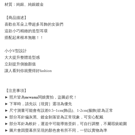
材質：純銀、純銀鍍金
【商品描述】
喜歡在耳朵上帶超多耳飾的女孩們
這款小巧精緻的造型耳環
搭配起來根本無敵！！
小小V型設計
大大提升整體造型感
立刻提升側臉顏值
讓人看到你就覺得好fashion
【注意事項】
► 照片皆為𝐧𝐞𝐰𝐚𝐧𝐚闆娘實拍，盜圖必究！
► 下單時，請先以［現貨］選項為優先
► 尺寸測量可能會有誤差0.5~1cm(飾品)、1-2cm(服飾)皆為正常
► 部分耳針偏灰黑、鍍金剝落皆為正常現象，可安心配戴
► 部分耳針為軟針，運送中可能導致歪斜，可自行調整，不屬瑕疵範圍
► 圖片會因螢幕所呈現的顏色會有所不同，一切以實物為準