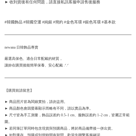
► 收到貨後有任何問題，請直接私訊客服申請售後服務
#韓國飾品 #韓國空運 #純銀 #簡約 #金色耳環 #銀色耳環 #基本款
newana 日韓飾品專賣
嚴選高保色、適合日常配戴的材質，
讓妳在購買後能簡單保養、安心配戴 .ᐟ.ᐟ
【購買前請留意】
► 商品照片皆為闆娘實拍，請勿盜用。
► 商品顏色會因螢幕顯示而略有不同，請以實品為準。
► 尺寸皆為手工測量，飾品誤差約 0.5–1 cm、服飾誤差約 1–2 cm，皆屬正常範
圍。
► 若同筆訂單同時包含現貨與預購商品，將於商品備齊後一併出貨。
► 如對庫存、預購或到貨時間有疑問，歡迎先聯繫客服確認。