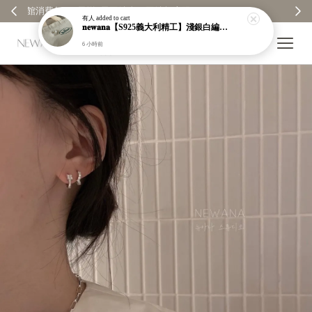
【分享購物評價💬】贈$30元購物金
有人
added to cart
𝐧𝐞𝐰𝐚𝐧𝐚【S925義大利精工】淺銀白編織紋寬版戒指｜粗戒指｜顯白｜開口戒｜現貨＋預購【n919】
6 小時前