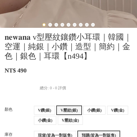
𝐧𝐞𝐰𝐚𝐧𝐚 v型壓紋鑲鑽小耳環｜韓國｜
空運｜純銀｜小鑽｜造型｜簡約｜金
色｜銀色｜耳環【n494】
NT$ 490
總分:
0
-
0
評價
顏色
V鑽(銀)
V壓紋(銀)
小鑽(銀)
V鑽(金)
小鑽(金)
V壓紋(金)
庫存
現貨(皆為一對販售)
預購(皆為一對販售)