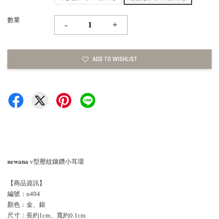
數量
-
+
ADD TO WISHLIST
𝐧𝐞𝐰𝐚𝐧𝐚 v型壓紋鑲鑽小耳環
【商品資訊】
編號：n494
顏色﹔金、銀
尺寸：長約1cm、寬約0.1cm