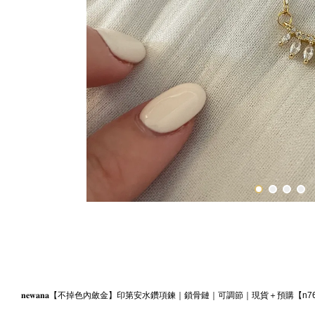
𝐧𝐞𝐰𝐚𝐧𝐚【不掉色內斂金】印第安水鑽項鍊｜鎖骨鏈｜可調節｜現貨＋預購【n7