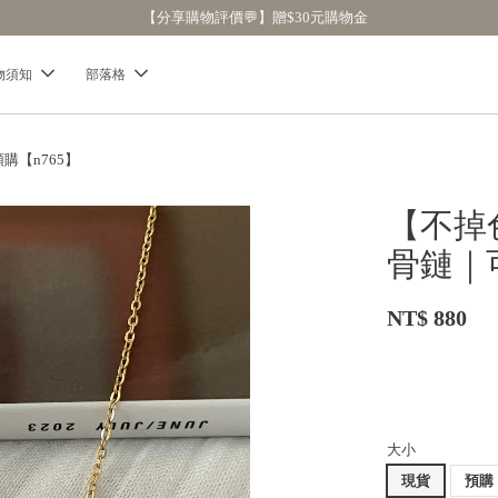
【分享購物評價💬】贈$30元購物金
物須知
部落格
【n765】
【不掉
骨鏈｜
NT$ 880
大小
現貨
預購