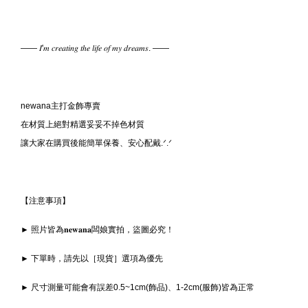
—— 𝐼'𝑚 𝑐𝑟𝑒𝑎𝑡𝑖𝑛𝑔 𝑡ℎ𝑒 𝑙𝑖𝑓𝑒 𝑜𝑓 𝑚𝑦 𝑑𝑟𝑒𝑎𝑚𝑠. ——
newana主打金飾專賣
在材質上絕對精選妥妥不掉色材質
讓大家在購買後能簡單保養、安心配戴.ᐟ‪‪‪.ᐟ‪‪‪
【注意事項】
► 照片皆為𝐧𝐞𝐰𝐚𝐧𝐚闆娘實拍，盜圖必究！
► 下單時，請先以［現貨］選項為優先
► 尺寸測量可能會有誤差0.5~1cm(飾品)、1-2cm(服飾)皆為正常