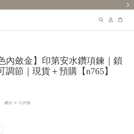
色內斂金】印第安水鑽項鍊｜鎖
可調節｜現貨＋預購【n765】
總分:
0
-
0
評價