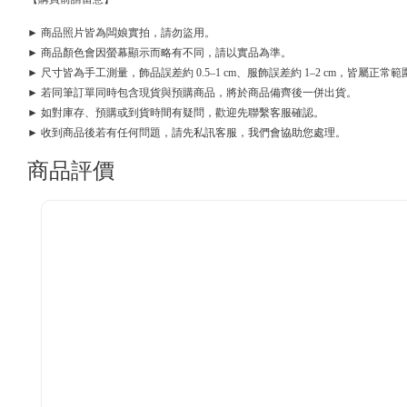
► 商品照片皆為闆娘實拍，請勿盜用。
► 商品顏色會因螢幕顯示而略有不同，請以實品為準。
► 尺寸皆為手工測量，飾品誤差約 0.5–1 cm、服飾誤差約 1–2 cm，皆屬正常範
► 若同筆訂單同時包含現貨與預購商品，將於商品備齊後一併出貨。
► 如對庫存、預購或到貨時間有疑問，歡迎先聯繫客服確認。
► 收到商品後若有任何問題，請先私訊客服，我們會協助您處理。
商品評價