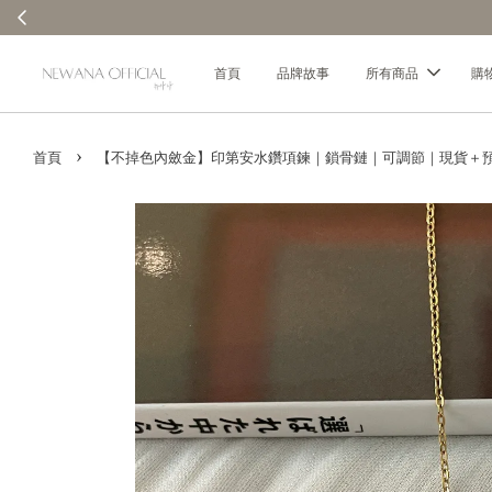
首頁
品牌故事
所有商品
購
›
首頁
【不掉色內斂金】印第安水鑽項鍊｜鎖骨鏈｜可調節｜現貨＋預購