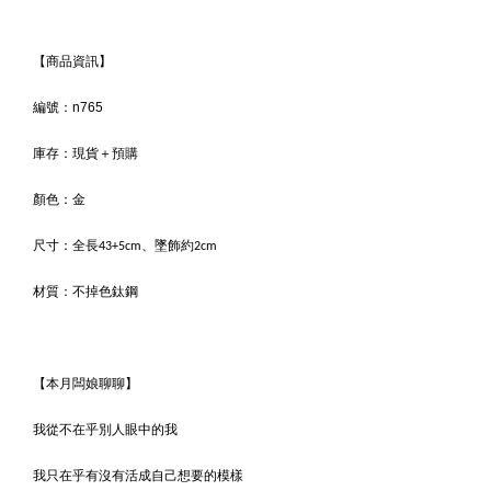
【商品資訊】
編號：n765
庫存：現貨＋預購
顏色：
金
尺寸：
全長43+5cm、墜飾約2cm
材質：
不掉色鈦鋼
【本月闆娘聊聊】
我從不在乎別人眼中的我
我只在乎有沒有活成自己想要的模樣