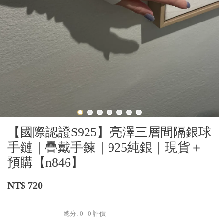
【國際認證S925】亮澤三層間隔銀球
手鏈｜疊戴手鍊｜925純銀｜現貨＋
預購【n846】
NT$ 720
總分:
0
-
0
評價