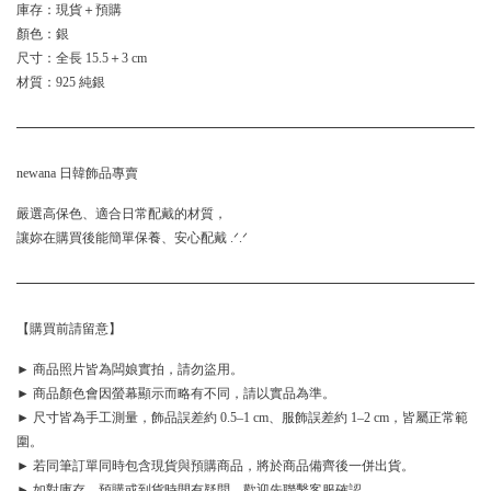
庫存：現貨＋預購
顏色：銀
尺寸：全長 15.5＋3 cm
材質：925 純銀
newana 日韓飾品專賣
嚴選高保色、適合日常配戴的材質，
讓妳在購買後能簡單保養、安心配戴 .ᐟ.ᐟ
【購買前請留意】
► 商品照片皆為闆娘實拍，請勿盜用。
► 商品顏色會因螢幕顯示而略有不同，請以實品為準。
► 尺寸皆為手工測量，飾品誤差約 0.5–1 cm、服飾誤差約 1–2 cm，皆屬正常範
圍。
► 若同筆訂單同時包含現貨與預購商品，將於商品備齊後一併出貨。
► 如對庫存、預購或到貨時間有疑問，歡迎先聯繫客服確認。