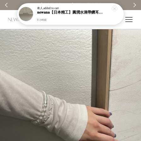
【分享購物評價💬】贈$30元購物金
有人
added to cart
𝐧𝐞𝐰𝐚𝐧𝐚【日本精工】圓潤水滴帶鑽耳環｜耳針｜高保色｜純銀｜鍍玫瑰金｜現貨＋預購【n989】
9 小時前