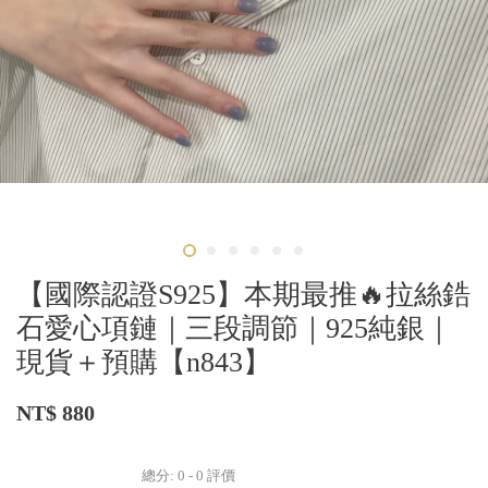
【國際認證S925】本期最推🔥拉絲鋯
石愛心項鏈｜三段調節｜925純銀｜
現貨＋預購【n843】
NT$ 880
總分:
0
-
0
評價