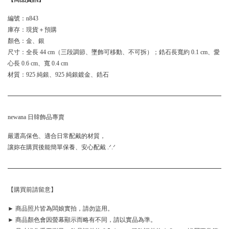
編號：n843
庫存：現貨＋預購
顏色：金、銀
尺寸：全長 44 cm（三段調節、墜飾可移動、不可拆）；鋯石長寬約 0.1 cm、愛
心長 0.6 cm、寬 0.4 cm
材質：925 純銀、925 純銀鍍金、鋯石
newana 日韓飾品專賣
嚴選高保色、適合日常配戴的材質，
讓妳在購買後能簡單保養、安心配戴 .ᐟ.ᐟ
【購買前請留意】
► 商品照片皆為闆娘實拍，請勿盜用。
► 商品顏色會因螢幕顯示而略有不同，請以實品為準。