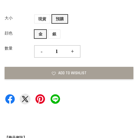
大小
現貨
預購
顔色
金
銀
數量
-
+
ADD TO WISHLIST
【商品資訊】