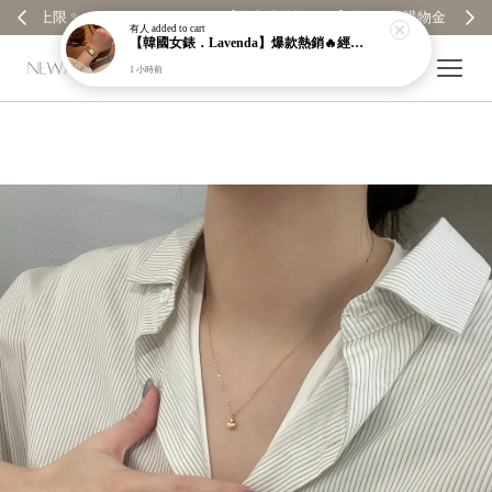
【分享購物評價💬】贈$30元購物金
有人
added to cart
【韓國女錶．Lavenda】爆款熱銷🔥經典之作老錢風編織紋理奢華金錶【nk64】
1 小時前