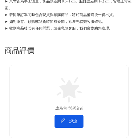
► 尺寸皆為手工測量，飾品誤差約 0.5–1 cm、服飾誤差約 1–2 cm，皆屬正常範
圍。
► 若同筆訂單同時包含現貨與預購商品，將於商品備齊後一併出貨。
► 如對庫存、預購或到貨時間有疑問，歡迎先聯繫客服確認。
► 收到商品後若有任何問題，請先私訊客服，我們會協助您處理。
商品評價
成為首位評論者
評論