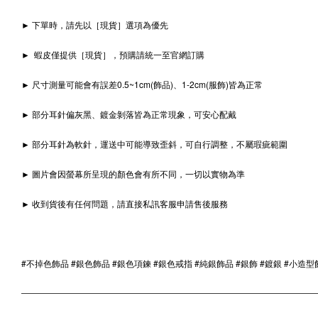
► 下單時，請先以［現貨］選項為優先
► 蝦皮僅提供［現貨］，預購請統一至官網訂購
► 尺寸測量可能會有誤差0.5~1cm(飾品)、1-2cm(服飾)皆為正常
► 部分耳針偏灰黑、鍍金剝落皆為正常現象，可安心配戴
► 部分耳針為軟針，運送中可能導致歪斜，可自行調整，不屬瑕疵範圍
► 圖片會因螢幕所呈現的顏色會有所不同，一切以實物為準
► 收到貨後有任何問題，請直接私訊客服申請售後服務
#不掉色飾品 #銀色飾品 #銀色項鍊 #銀色戒指 #純銀飾品 #銀飾 #鍍銀 #小造型