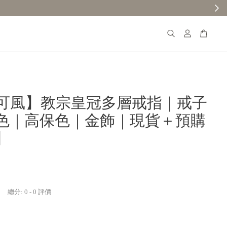
可風】教宗皇冠多層戒指｜戒子
色｜高保色｜金飾｜現貨＋預購
】
總分:
0
-
0
評價