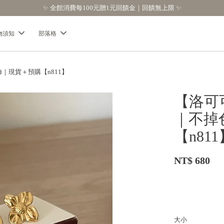
【分享購物評價💬】贈$30元購物金
物須知
部落格
現貨＋預購【n811】
【洛可
｜不掉
【n811
NT$ 680
大小