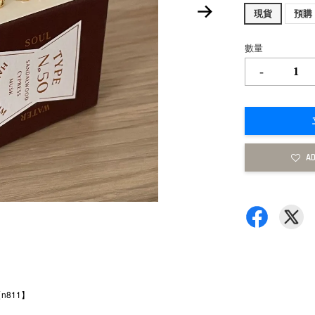
現貨
預購
數量
-
AD
811】