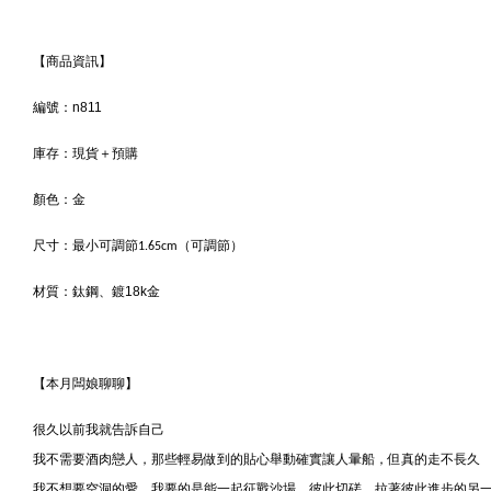
【商品資訊】
編號：n811
庫存：現貨＋預購
顏色：
金
尺寸：
最小可調節1.65cm（可調節）
材質：
鈦鋼、鍍18k金
【本月闆娘聊聊】
很久以前我就告訴自己
我不需要酒肉戀人，那些輕易做到的貼心舉動確實讓人暈船，但真的走不長久
我不想要空洞的愛，我要的是能一起征戰沙場、彼此切磋、拉著彼此進步的另