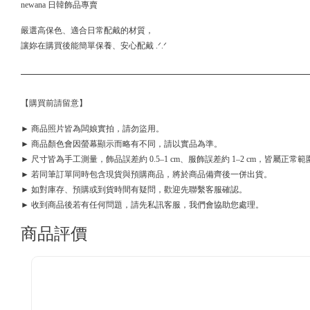
newana 日韓飾品專賣
嚴選高保色、適合日常配戴的材質，
讓妳在購買後能簡單保養、安心配戴 .ᐟ.ᐟ
【購買前請留意】
► 商品照片皆為闆娘實拍，請勿盜用。
► 商品顏色會因螢幕顯示而略有不同，請以實品為準。
► 尺寸皆為手工測量，飾品誤差約 0.5–1 cm、服飾誤差約 1–2 cm，皆屬正常範
► 若同筆訂單同時包含現貨與預購商品，將於商品備齊後一併出貨。
► 如對庫存、預購或到貨時間有疑問，歡迎先聯繫客服確認。
► 收到商品後若有任何問題，請先私訊客服，我們會協助您處理。
商品評價