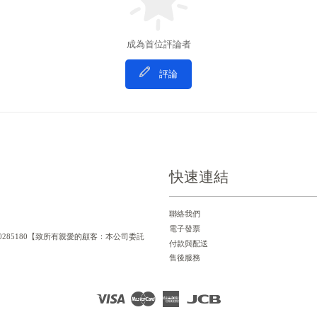
成為首位評論者
評論
快速連結
聯絡我們
電子發票
一編號：90285180【致所有親愛的顧客：本公司委託
付款與配送
售後服務
Visa
Master
American
JCB
Express