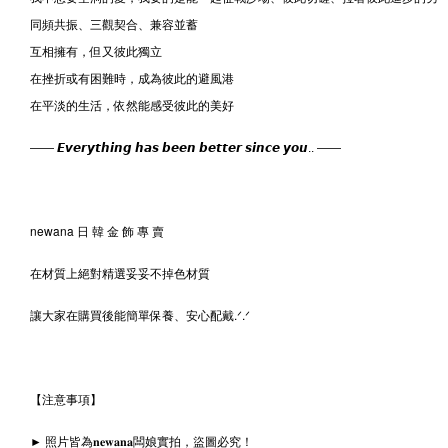
同頻共振、三觀契合、兼容並蓄
互相擁有，但又彼此獨立
在挫折或有困難時，成為彼此的避風港
在平淡的生活，依然能感受彼此的美好
—— 𝙀𝙫𝙚𝙧𝙮𝙩𝙝𝙞𝙣𝙜 𝙝𝙖𝙨 𝙗𝙚𝙚𝙣 𝙗𝙚𝙩𝙩𝙚𝙧 𝙨𝙞𝙣𝙘𝙚 𝙮𝙤𝙪.. ——
newana 日 韓 金 飾 專 賣
在材質上絕對精選妥妥不掉色材質
讓大家在購買後能簡單保養、安心配戴.ᐟ‪‪‪.ᐟ
【注意事項】
► 照片皆為𝐧𝐞𝐰𝐚𝐧𝐚闆娘實拍，盜圖必究！