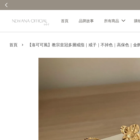
首頁
品牌故事
所有商品
購
›
首頁
【洛可可風】教宗皇冠多層戒指｜戒子｜不掉色｜高保色｜金飾｜