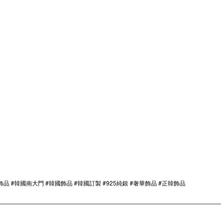
飾品 #韓國南大門 #韓國飾品 #韓國訂製 #925純銀 #奢華飾品 #正韓飾品