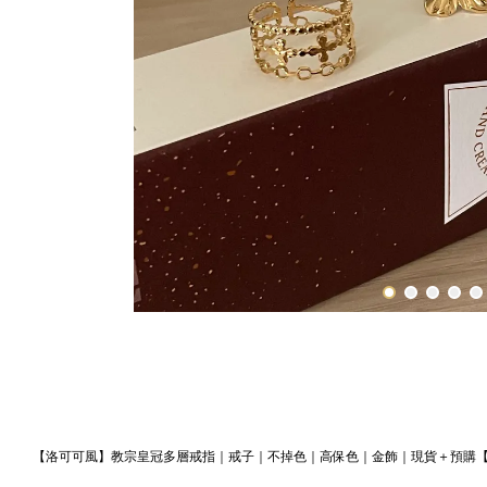
【洛可可風】教宗皇冠多層戒指｜戒子｜不掉色｜高保色｜金飾｜現貨＋預購【n