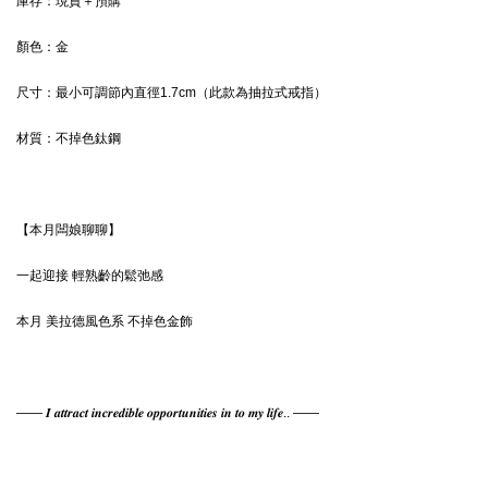
庫存：現貨＋預購
顏色：
金
尺寸：最小可調節內直徑1.7cm（此款為抽拉式戒指）
材質：
不掉色鈦鋼
【本月闆娘聊聊】
一起迎接 輕熟齡的鬆弛感 
本月 美拉德風色系 不掉色金飾
—— 𝑰 𝒂𝒕𝒕𝒓𝒂𝒄𝒕 𝒊𝒏𝒄𝒓𝒆𝒅𝒊𝒃𝒍𝒆 𝒐𝒑𝒑𝒐𝒓𝒕𝒖𝒏𝒊𝒕𝒊𝒆𝒔 𝒊𝒏 𝒕𝒐 𝒎𝒚 𝒍𝒊𝒇𝒆.. ——