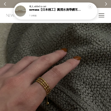
【分享購物評價💬】贈$30元購物金
有人
added to cart
𝐧𝐞𝐰𝐚𝐧𝐚【日本精工】圓潤水滴帶鑽耳環｜耳針｜高保色｜純銀｜鍍玫瑰金｜現貨＋預購【n989】
7 小時前