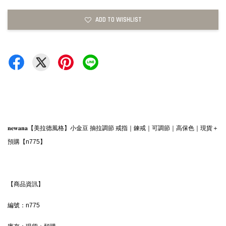
ADD TO WISHLIST
𝐧𝐞𝐰𝐚𝐧𝐚【美拉德風格】小金豆 抽拉調節 戒指｜鍊戒｜可調節｜高保色｜現貨＋
預購【n775】
【商品資訊】
編號：n775