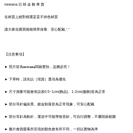
newana 日 韓 金 飾 專 賣
在材質上絕對精選妥妥不掉色材質
讓大家在購買後能簡單保養、安心配戴.ᐟ‪‪‪.ᐟ‪‪‪
【注意事項】
► 照片皆為𝐧𝐞𝐰𝐚𝐧𝐚闆娘實拍，盜圖必究！
► 下單時，請先以［現貨］選項為優先
► 尺寸測量可能會有誤差0.5~1cm(飾品)、1-2cm(服飾)皆為正常
► 部分耳針偏灰黑、鍍金剝落皆為正常現象，可安心配戴
► 部分耳針為軟針，運送中可能導致歪斜，可自行調整，不屬瑕疵範圍
► 圖片會因螢幕所呈現的顏色會有所不同，一切以實物為準