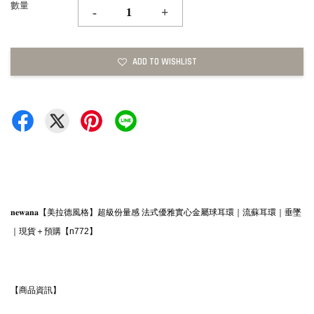
數量
-
+
ADD TO WISHLIST
𝐧𝐞𝐰𝐚𝐧𝐚【美拉德風格】超級份量感 法式優雅實心金屬球耳環｜流蘇耳環｜垂墜
｜現貨＋預購【n772】
【商品資訊】