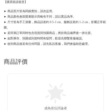
【購買前請留意】
► 商品照片皆為闆娘實拍，請勿盜用。
► 商品顏色會因螢幕顯示而略有不同，請以實品為準。
► 尺寸皆為手工測量，飾品誤差約 0.5–1 cm、服飾誤差約 1–2 cm，皆屬正常範
圍。
► 若同筆訂單同時包含現貨與預購商品，將於商品備齊後一併出貨。
► 如對庫存、預購或到貨時間有疑問，歡迎先聯繫客服確認。
► 收到商品後若有任何問題，請先私訊客服，我們會協助您處理。
商品評價
成為首位評論者