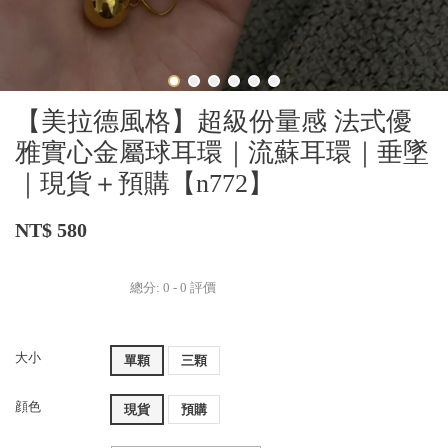
【美拉德風格】超級份量感 法式優
雅實心金屬球耳環｜流蘇耳環｜垂墜
｜現貨＋預購【n772】
NT$ 580
總分:
0
-
0
評價
大小
單顆
三顆
顔色
現貨
預購