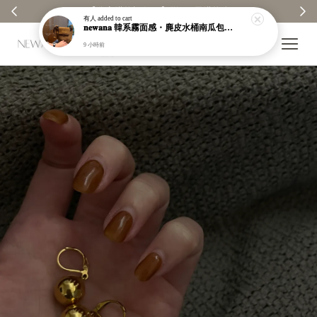
【分享購物評價💬】贈$30元購物金
有人
added to cart
𝐧𝐞𝐰𝐚𝐧𝐚 韓系霧面感・麂皮水桶南瓜包｜通勤日常包｜高級皮革｜現貨＋預購【nk62】
9 小時前