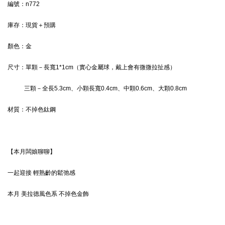
編號：n772
庫存：現貨＋預購
顏色：
金
尺寸：單顆－長寬1*1cm（實心金屬球，戴上會有微微拉扯感）
三顆－全長5.3cm、小顆長寬0.4cm、中顆0.6cm、大顆
0.8cm
材質：
不掉色鈦鋼
【本月闆娘聊聊】
一起迎接 輕熟齡的鬆弛感 
本月 美拉德風色系 不掉色金飾