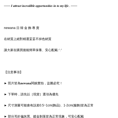
—— 𝑰 𝒂𝒕𝒕𝒓𝒂𝒄𝒕 𝒊𝒏𝒄𝒓𝒆𝒅𝒊𝒃𝒍𝒆 𝒐𝒑𝒑𝒐𝒓𝒕𝒖𝒏𝒊𝒕𝒊𝒆𝒔 𝒊𝒏 𝒕𝒐 𝒎𝒚 𝒍𝒊𝒇𝒆.. ——
newana 日 韓 金 飾 專 賣
在材質上絕對精選妥妥不掉色材質
讓大家在購買後能簡單保養、安心配戴.ᐟ‪‪‪.ᐟ‪‪‪
【注意事項】
► 照片皆為𝐧𝐞𝐰𝐚𝐧𝐚闆娘實拍，盜圖必究！
► 下單時，請先以［現貨］選項為優先
► 尺寸測量可能會有誤差0.5~1cm(飾品)、1-2cm(服飾)皆為正常
► 部分耳針偏灰黑、鍍金剝落皆為正常現象，可安心配戴