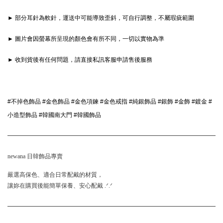
► 部分耳針為軟針，運送中可能導致歪斜，可自行調整，不屬瑕疵範圍
► 圖片會因螢幕所呈現的顏色會有所不同，一切以實物為準
► 收到貨後有任何問題，請直接私訊客服申請售後服務
#不掉色飾品 #金色飾品 #金色項鍊 #金色戒指 #純銀飾品 #銀飾 #金飾 #鍍金 #
小造型飾品 #韓國南大門 #韓國飾品 
newana 日韓飾品專賣
嚴選高保色、適合日常配戴的材質，
讓妳在購買後能簡單保養、安心配戴 .ᐟ.ᐟ