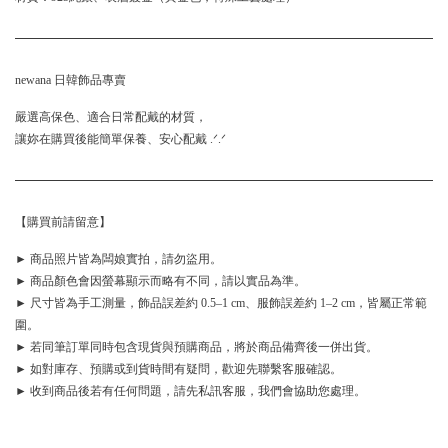
newana 日韓飾品專賣
嚴選高保色、適合日常配戴的材質，
讓妳在購買後能簡單保養、安心配戴 .ᐟ.ᐟ
【購買前請留意】
► 商品照片皆為闆娘實拍，請勿盜用。
► 商品顏色會因螢幕顯示而略有不同，請以實品為準。
► 尺寸皆為手工測量，飾品誤差約 0.5–1 cm、服飾誤差約 1–2 cm，皆屬正常範
圍。
► 若同筆訂單同時包含現貨與預購商品，將於商品備齊後一併出貨。
► 如對庫存、預購或到貨時間有疑問，歡迎先聯繫客服確認。
► 收到商品後若有任何問題，請先私訊客服，我們會協助您處理。