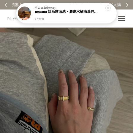
【分享購物評價💬】贈$30元購物金
有人
added to cart
𝐧𝐞𝐰𝐚𝐧𝐚 韓系霧面感・麂皮水桶南瓜包｜通勤日常包｜高級皮革｜現貨＋預購【nk62】
1 小時前