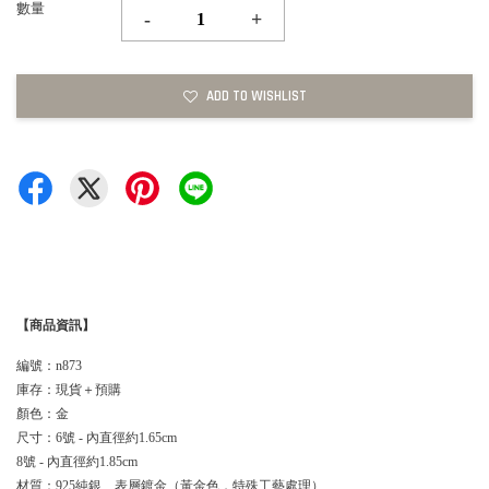
數量
-
+
ADD TO WISHLIST
【商品資訊】
編號：n873
庫存：現貨＋預購
顏色：金
尺寸：6號 - 內直徑約1.65cm
8號 - 內直徑約1.85cm
材質：925純銀、表層鍍金（黃金色，特殊工藝處理）