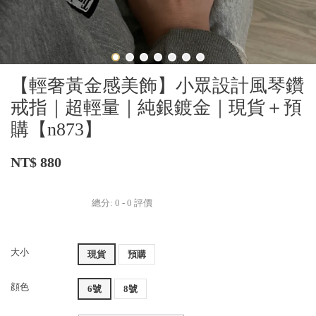
【輕奢黃金感美飾】小眾設計風琴鑽
戒指｜超輕量｜純銀鍍金｜現貨＋預
購【n873】
NT$ 880
總分:
0
-
0
評價
大小
現貨
預購
顔色
6號
8號