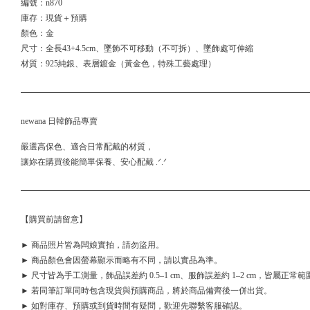
編號：n870
庫存：現貨＋預購
顏色：金
尺寸：全長43+4.5cm、墜飾不可移動（不可拆）、墜飾處可伸縮
材質：925純銀、表層鍍金（黃金色，特殊工藝處理）
newana 日韓飾品專賣
嚴選高保色、適合日常配戴的材質，
讓妳在購買後能簡單保養、安心配戴 .ᐟ.ᐟ
【購買前請留意】
► 商品照片皆為闆娘實拍，請勿盜用。
► 商品顏色會因螢幕顯示而略有不同，請以實品為準。
► 尺寸皆為手工測量，飾品誤差約 0.5–1 cm、服飾誤差約 1–2 cm，皆屬正常範
► 若同筆訂單同時包含現貨與預購商品，將於商品備齊後一併出貨。
► 如對庫存、預購或到貨時間有疑問，歡迎先聯繫客服確認。