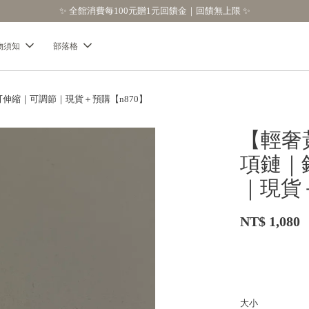
物須知
部落格
伸縮｜可調節｜現貨＋預購【n870】
【輕奢
項鏈｜
｜現貨
NT$ 1,080
大小