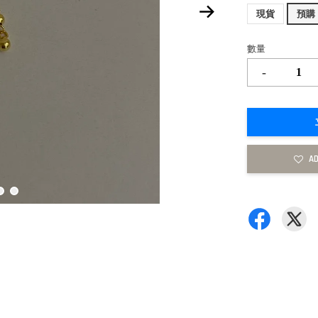
現貨
預購
數量
-
AD