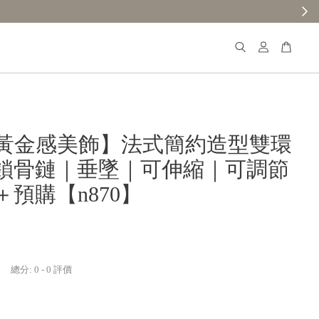
【分享購物評價
黃金感美飾】法式簡約造型雙環
鎖骨鏈｜垂墜｜可伸縮｜可調節
＋預購【n870】
總分:
0
-
0
評價