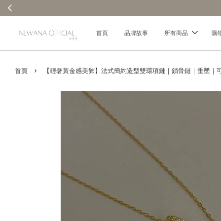
消費每100元贈1元回饋金｜回饋無上限 ✨
首頁
品牌故事
所有商品
購
›
首頁
【輕奢黃金感美飾】法式簡約造型雙環項鏈｜鎖骨鏈｜垂墜｜可