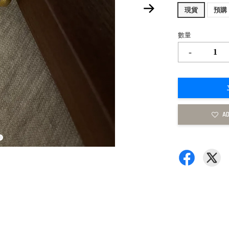
現貨
預購
數量
-
AD