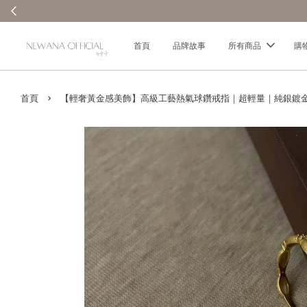
✨ 全館消費每100元贈1元回饋金｜回饋無上限 
首頁
品牌故事
所有商品
購
›
首頁
【輕奢黃金感美飾】高級工藝熱氣球鑽戒指｜超輕量｜純銀鍍金｜