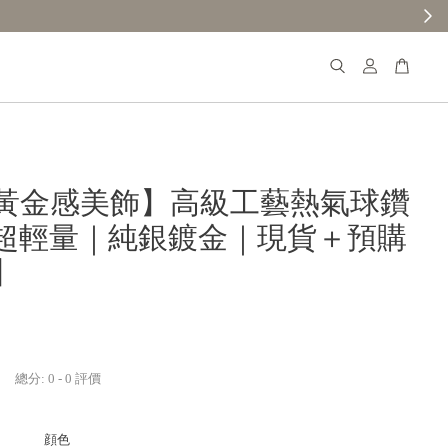
黃金感美飾】高級工藝熱氣球鑽
超輕量｜純銀鍍金｜現貨＋預購
5】
總分:
0
-
0
評價
顔色