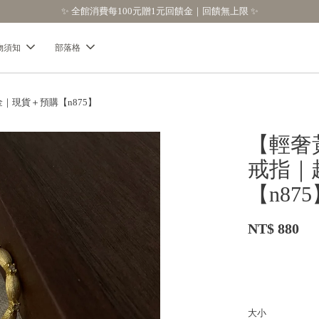
✨
物須知
部落格
現貨＋預購【n875】
【輕奢
戒指｜
【n87
NT$ 880
大小