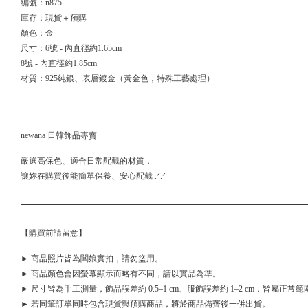
編號：n875
庫存：現貨＋預購
顏色：金
尺寸：6號 - 內直徑約1.65cm
8號 - 內直徑約1.85cm
材質：925純銀、表層鍍金（黃金色，特殊工藝處理）
newana 日韓飾品專賣
嚴選高保色、適合日常配戴的材質，
讓妳在購買後能簡單保養、安心配戴 .ᐟ.ᐟ
【購買前請留意】
► 商品照片皆為闆娘實拍，請勿盜用。
► 商品顏色會因螢幕顯示而略有不同，請以實品為準。
► 尺寸皆為手工測量，飾品誤差約 0.5–1 cm、服飾誤差約 1–2 cm，皆屬正常範
► 若同筆訂單同時包含現貨與預購商品，將於商品備齊後一併出貨。