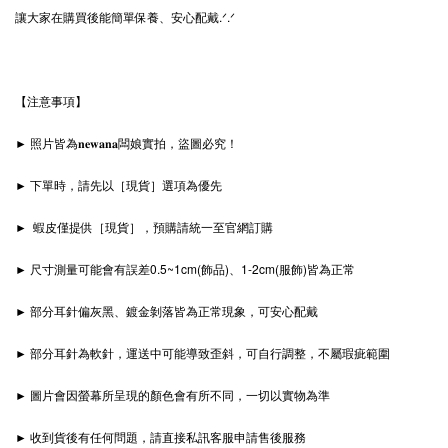
讓大家在購買後能簡單保養、安心配戴.ᐟ‪‪‪.ᐟ
【注意事項】
► 照片皆為𝐧𝐞𝐰𝐚𝐧𝐚闆娘實拍，盜圖必究！
► 下單時，請先以［現貨］選項為優先
► 蝦皮僅提供［現貨］，預購請統一至官網訂購
► 尺寸測量可能會有誤差0.5~1cm(飾品)、1-2cm(服飾)皆為正常
► 部分耳針偏灰黑、鍍金剝落皆為正常現象，可安心配戴
► 部分耳針為軟針，運送中可能導致歪斜，可自行調整，不屬瑕疵範圍
► 圖片會因螢幕所呈現的顏色會有所不同，一切以實物為準
► 收到貨後有任何問題，請直接私訊客服申請售後服務