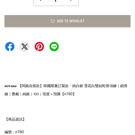
-
+
ADD TO WISHLIST
𝐧𝐞𝐰𝐚𝐧𝐚 
【闆娘自留款】韓國限量訂製款・純白銀 雪花白雙結蛇骨項鍊｜鎖骨
【n780】
鏈｜疊戴｜純銀｜925｜現貨＋預購
【商品資訊】
編號：n780