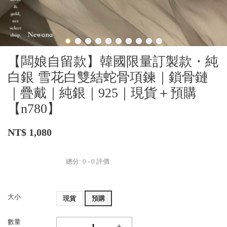
【闆娘自留款】韓國限量訂製款・純
白銀 雪花白雙結蛇骨項鍊｜鎖骨鏈
｜疊戴｜純銀｜925｜現貨＋預購
【n780】
NT$ 1,080
總分:
0
-
0
評價
大小
現貨
預購
數量