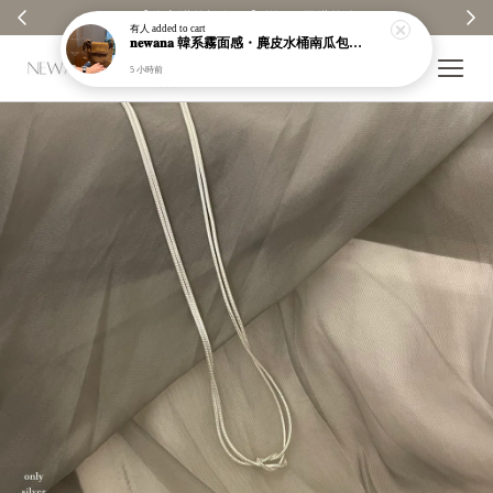
【分享購物評價💬】贈$30元購物金
有人
added to cart
𝐧𝐞𝐰𝐚𝐧𝐚 韓系霧面感・麂皮水桶南瓜包｜通勤日常包｜高級皮革｜現貨＋預購【nk62】
5 小時前