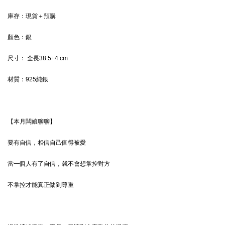
庫存：現貨＋預購
顏色：
銀
尺寸：
全長38.5+4 cm
材質：
925純銀
【本月闆娘聊聊】
要有自信，相信自己值得被愛
當一個人有了自信，就不會想掌控對方
不掌控才能真正做到尊重