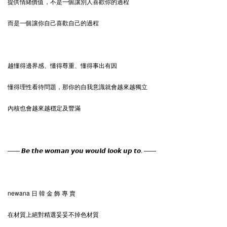
提供情緒價值，不是一個讓別人喜歡你的過程
而是一個讓你自己喜歡自己的過程
越懂得邊界感、懂得尊重、懂得事出有因
懂得理性看待問題，那你的自我意識就會越來越獨立
內核也會越來越穩定及豐滿
—— 𝘽𝙚 𝙩𝙝𝙚 𝙬𝙤𝙢𝙖𝙣 𝙮𝙤𝙪 𝙬𝙤𝙪𝙡𝙙 𝙡𝙤𝙤𝙠 𝙪𝙥 𝙩𝙤. ——
newana 日 韓 金 飾 專 賣
在材質上絕對精選妥妥不掉色材質