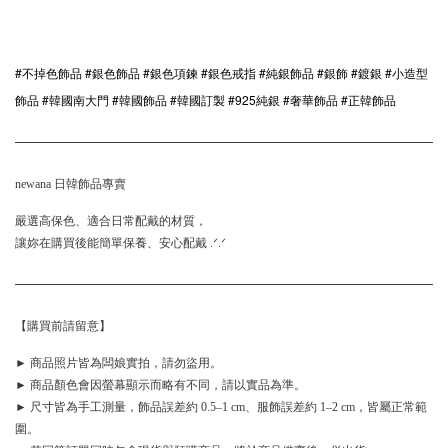
#不掉色飾品 #銀色飾品 #銀色項鍊 #銀色戒指 #純銀飾品 #銀飾 #鍍銀 #小造型
飾品 #韓國南大門 #韓國飾品 #韓國訂製 #925純銀 #奢華飾品 #正韓飾品
newana 日韓飾品專賣
嚴選高保色、適合日常配戴的材質，
讓妳在購買後能簡單保養、安心配戴 .ᐟ.ᐟ
【購買前請留意】
► 商品照片皆為闆娘實拍，請勿盜用。
► 商品顏色會因螢幕顯示而略有不同，請以實品為準。
► 尺寸皆為手工測量，飾品誤差約 0.5–1 cm、服飾誤差約 1–2 cm，皆屬正常範
圍。