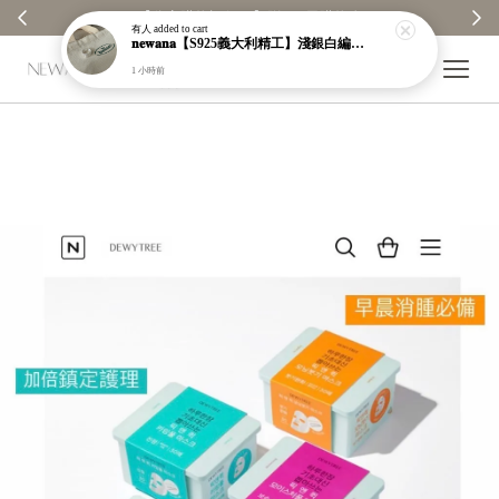
【分享購物評價💬】贈$30元購物金