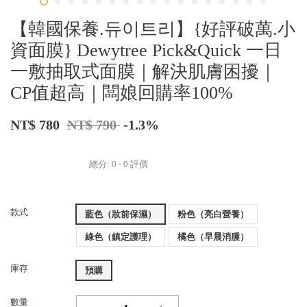
【韓國保養.듀이트리】{好評破萬.小
資面膜} Dewytree Pick&Quick 一日
一敷抽取式面膜｜解決肌膚困擾｜
CP值超高｜闆娘回購率100%
NT$ 780
NT$ 790
-1.3%
總分:
0
-
0
評價
款式
藍色（妝前保濕）
粉色（亮白營養）
綠色（鎮定護理）
橘色（早晨消腫）
庫存
預購
數量