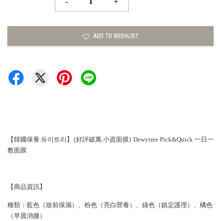
-
+
ADD TO WISHLIST
【韓國保養.듀이트리】{好評破萬.小資面膜} Dewytree Pick&Quick 一日一
敷面膜
【商品資訊】
種類：藍色（妝前保濕）、粉色（亮白營養）、綠色（鎮定護理）、橘色
（早晨消腫）