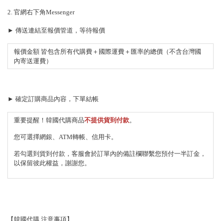
2. 官網右下角Messenger
► 傳送連結至報價管道，等待報價
報價金額 皆包含所有代購費＋國際運費＋匯率的總價（不含台灣國
內寄送運費）
► 確定訂購商品內容，下單結帳
重要提醒！韓國代購商品
不提供貨到付款
。
您可選擇網銀、ATM轉帳、信用卡。
若勾選到貨到付款，客服會於訂單內的備註欄聯繫您預付一半訂金，
以保留彼此權益，謝謝您。
【韓國代購 注意事項】