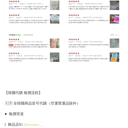
【韓國代購 報價流程】
🇰🇷 全韓國商品皆可代購（空運禁運品除外）
► 報價管道
1. 飾品店IG
@newana__