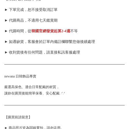
► 下單完成，恕不接受取消訂單
► 代購商品，不適用七天鑑賞期
► 代購時間，從
韓國官網發貨起算
2-4週
不等
► 如遇缺貨，客服會於訂單內備註欄聯繫您做後續處理
► 收到貨後有任何問題，請直接私訊客服處理
newana 日韓飾品專賣
嚴選高保色、適合日常配戴的材質，
讓妳在購買後能簡單保養、安心配戴 .ᐟ.ᐟ
【購買前請留意】
► 商品照片皆為闆娘實拍，請勿盜用。