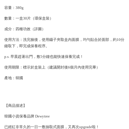
容量：380g
數量：一盒30片（環保盒裝）
成分：四種功效（詳圖）
使用方法：洗完臉後，使用鑷子夾取盒內面膜，均勻貼合於面部，約10分
鐘取下，即完成保養程序。
p.s. 早晨趕著出門，敷5分鐘也能快速保養完成！
使用期限：標示於盒裝上（建議開封後6個月內使用完畢）
產地：韓國
【商品描述】
韓國小資保養品牌 Dewytree
已經紅非常久的一日一敷抽取式面膜，又再次upgrade啦！