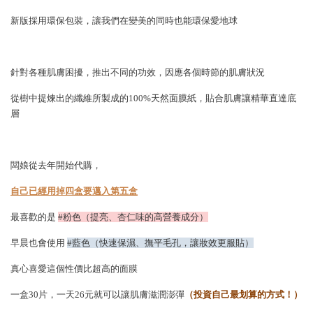
新版採用環保包裝，讓我們在變美的同時也能環保愛地球
針對各種肌膚困擾，推出不同的功效，因應各個時節的肌膚狀況
從樹中提煉出的纖維所製成的100%天然面膜紙，貼合肌膚讓精華直達底
層
闆娘從去年開始代購，
自己已經用掉四盒要邁入第五盒
最喜歡的是
#粉色（提亮、杏仁味的高營養成分）
早晨也會使用
#藍色（快速保濕、撫平毛孔，讓妝效更服貼）
真心喜愛這個性價比超高的面膜
一盒30片，一天26元就可以讓肌膚滋潤澎彈
（投資自己最划算的方式！）