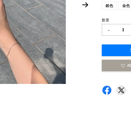
銀色
金色
數量
-
AD