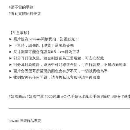
#絕不雷的手鍊
#看到實體絕對美哭
【注意事項】
► 照片皆為𝐧𝐞𝐰𝐚𝐧𝐚闆娘實拍，盜圖必究！
► 下單時，請先以［現貨］選項為優先
► 尺寸測量可能會有誤差0.5~1cm皆為正常
► 部分耳針偏灰黑、鍍金剝落皆為正常現象，可安心配戴
► 部分耳針為軟針，運送中可能導致歪斜，可自行調整，不屬瑕疵範圍
► 圖片會因螢幕所呈現的顏色會有所不同，一切以實物為準
► 收到貨後有任何問題，請直接私訊客服申請售後服務
#韓國飾品 #韓國空運 #925純銀 #金色手鍊 #玫瑰金手鍊 #簡約 #蛇骨 #
newana 日韓飾品專賣