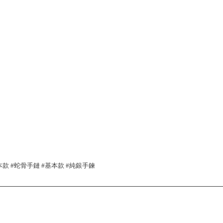
基本款 #蛇骨手鏈 #基本款 #純銀手鍊