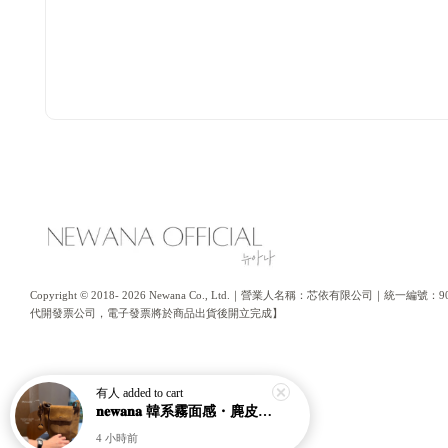
Copyright © 2018- 2026 Newana Co., Ltd.｜營業人名稱：芯依有限公司｜統
代開發票公司，電子發票將於商品出貨後開立完成】
有人
added to cart
𝐧𝐞𝐰𝐚𝐧𝐚 韓系霧面感・麂皮水桶南瓜包｜通勤日常包｜高級皮革｜現貨＋預購【nk62】
4 小時前