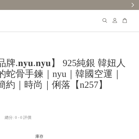
.𝐧𝐲𝐮.𝐧𝐲𝐮】 925純銀 韓妞人
的蛇骨手鍊｜nyu｜韓國空運｜
簡約｜時尚｜俐落【n257】
總分:
0
-
0
評價
庫存