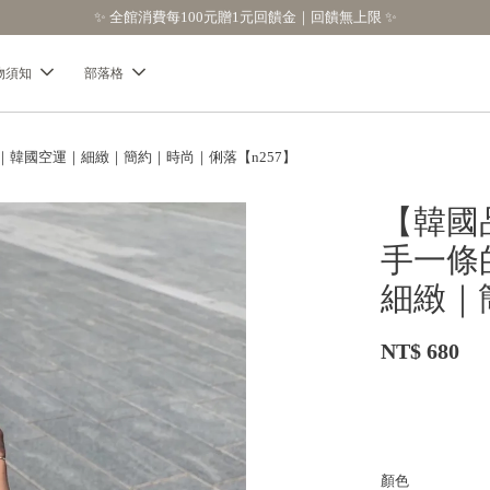
【分享購物評價💬】贈$30元購物金
物須知
部落格
鍊｜nyu｜韓國空運｜細緻｜簡約｜時尚｜俐落【n257】
【韓國品牌
手一條
細緻｜
NT$ 680
顏色