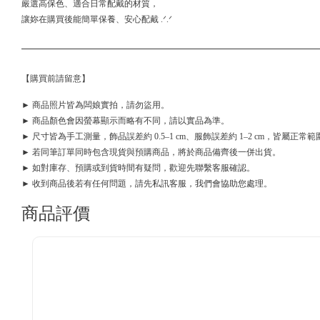
嚴選高保色、適合日常配戴的材質，
讓妳在購買後能簡單保養、安心配戴 .ᐟ.ᐟ
【購買前請留意】
► 商品照片皆為闆娘實拍，請勿盜用。
► 商品顏色會因螢幕顯示而略有不同，請以實品為準。
► 尺寸皆為手工測量，飾品誤差約 0.5–1 cm、服飾誤差約 1–2 cm，皆屬正常範
► 若同筆訂單同時包含現貨與預購商品，將於商品備齊後一併出貨。
► 如對庫存、預購或到貨時間有疑問，歡迎先聯繫客服確認。
► 收到商品後若有任何問題，請先私訊客服，我們會協助您處理。
商品評價