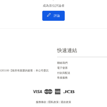
成為首位評論者
評論
快速連結
聯絡我們
電子發票
一編號：90285180【致所有親愛的顧客：本公司委託
付款與配送
售後服務
Visa
Master
American
JCB
Express
服務條款
|
隱私政策
|
退款政策