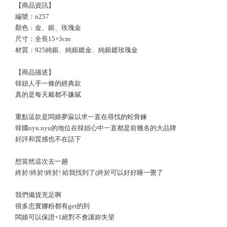
【商品資訊】
編號：n257
顏色﹔金、銀、玫瑰金
尺寸：全長15+3cm
材質：925純銀、純銀鍍金、純銀鍍玫瑰金
【商品描述】
韓妞人手一條的經典款
真的是每天戴都不嫌膩
重點這款是闆娘夢寐以求一直在尋找的蛇骨鍊
韓國nyu.nyu的地位在韓妞心中一直都是前幾名的大品牌
好評和質感也不在話下
想當然這次去一趟
終於!終於!終於! 給我找到了(終於可以好好睡一覺了
我們備貨充足啊
很多忠實娜粉都有get的到
闆娘可以保證+1絕對不會讓妳失望