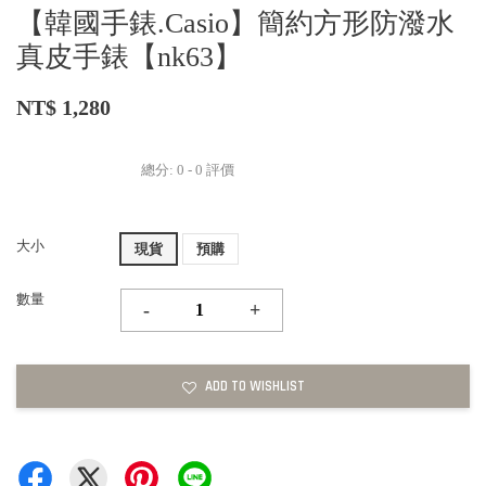
【韓國手錶.Casio】簡約方形防潑水
真皮手錶【nk63】
NT$ 1,280
總分:
0
-
0
評價
大小
現貨
預購
數量
-
+
ADD TO WISHLIST