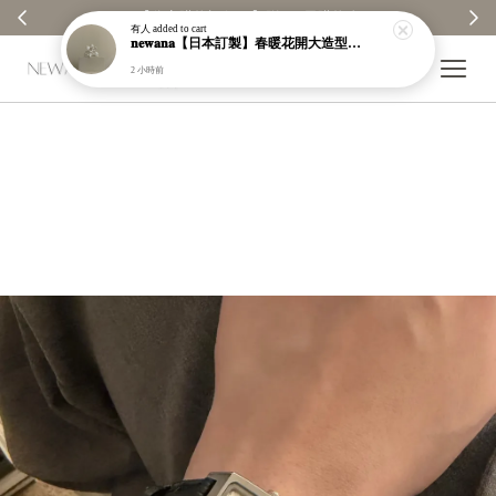
【分享購物評價💬】贈$30元購物金
有人
added to cart
𝐧𝐞𝐰𝐚𝐧𝐚【日本訂製】春暖花開大造型開口戒指｜925純銀｜可調節｜現貨＋預購【n951】
2 小時前