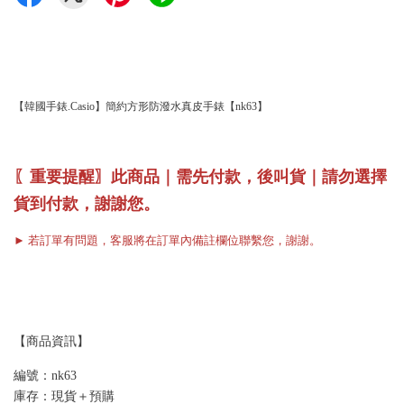
【韓國手錶.Casio】簡約方形防潑水真皮手錶【nk63】
〖重要提醒〗此商品｜需先付款，後叫貨｜請勿選擇
貨到付款，謝謝您。
► 若訂單有問題，客服將在訂單內備註欄位聯繫您，謝謝。
【商品資訊】
編號：nk63
庫存：現貨＋預購