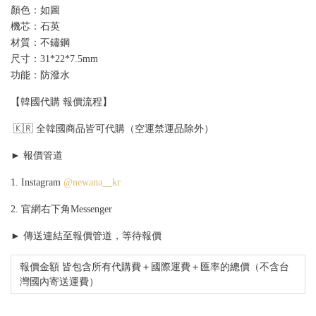
顏色：如圖
機芯：石英
材質：不鏽鋼
尺寸：31*22*7.5mm
功能：防潑水
【韓國代購 報價流程】
🇰🇷 全韓國商品皆可代購（空運禁運品除外）
► 報價管道
1. Instagram
@newana__kr
2. 官網右下角Messenger
► 傳送連結至報價管道，等待報價
報價金額 皆包含所有代購費＋國際運費＋匯率的總價（不含台
灣國內寄送運費）