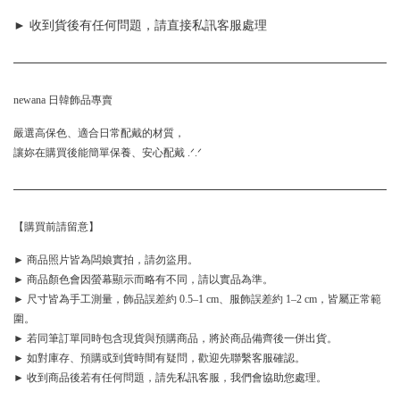
► 收到貨後有任何問題，請直接私訊客服處理
newana 日韓飾品專賣
嚴選高保色、適合日常配戴的材質，
讓妳在購買後能簡單保養、安心配戴 .ᐟ.ᐟ
【購買前請留意】
► 商品照片皆為闆娘實拍，請勿盜用。
► 商品顏色會因螢幕顯示而略有不同，請以實品為準。
► 尺寸皆為手工測量，飾品誤差約 0.5–1 cm、服飾誤差約 1–2 cm，皆屬正常範
圍。
► 若同筆訂單同時包含現貨與預購商品，將於商品備齊後一併出貨。
► 如對庫存、預購或到貨時間有疑問，歡迎先聯繫客服確認。
► 收到商品後若有任何問題，請先私訊客服，我們會協助您處理。