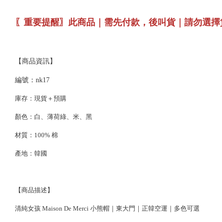
〖重要提醒〗此商品｜需先付款，後叫貨｜請勿選擇
【商品資訊】
編號：nk17
庫存：現貨＋預購
顏色：白、薄荷綠、米、黑
材質：100% 棉
產地：韓國
【商品描述】
清純女孩 Maison De Merci 小熊帽｜東大門｜正韓空運｜多色可選