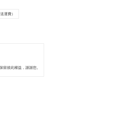
寄送運費）
保留彼此權益，謝謝您。