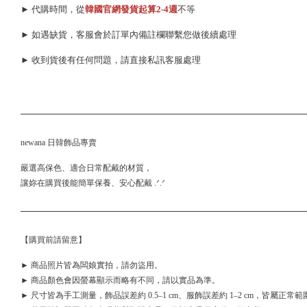
► 代購時間，從
韓國官網發貨起算
2-4週
不等
► 如遇缺貨，客服會於訂單內備註欄聯繫您做後續處理
► 收到貨後有任何問題，請直接私訊客服處理
newana 日韓飾品專賣
嚴選高保色、適合日常配戴的材質，
讓妳在購買後能簡單保養、安心配戴 .ᐟ.ᐟ
【購買前請留意】
► 商品照片皆為闆娘實拍，請勿盜用。
► 商品顏色會因螢幕顯示而略有不同，請以實品為準。
► 尺寸皆為手工測量，飾品誤差約 0.5–1 cm、服飾誤差約 1–2 cm，皆屬正常範