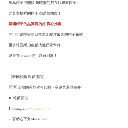
身為帽子控闆娘 無時無刻都在找尋新帽子～
尤其衣櫃裡的帽子 都是韓國製！
韓國帽子的品質真的好 真心推薦
유니온是闆娘到目前為止關注最久的帽子廠家
很多韓國網拍也都找他們家拿貨
現在在newana也可以買到啦！
【韓國代購 報價流程】
🇰🇷 全韓國商品皆可代購（空運禁運品除外）
► 報價管道
1. Instagram
@newana__kr
2. 官網右下角Messenger