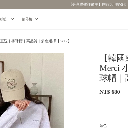
【分享購物評價💬】贈$30元購物金
物須知
部落格
｜韓國直送｜棒球帽｜高品質｜多色選擇【nk17】
【韓國東
Merc
球帽｜
NT$ 680
顏色