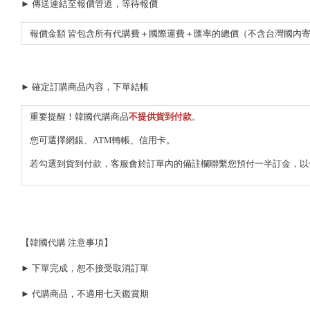
► 傳送連結至報價管道，等待報價
報價金額 皆包含所有代購費＋國際運費＋匯率的總價（不含台灣國內
► 確定訂購商品內容，下單結帳
重要提醒！韓國代購商品
不提供貨到付款
。
您可選擇網銀、ATM轉帳、信用卡。
若勾選到貨到付款，客服會於訂單內的備註欄聯繫您預付一半訂金，以
【韓國代購 注意事項】
► 下單完成，恕不接受取消訂單
► 代購商品，不適用七天鑑賞期