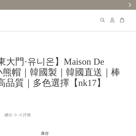
大門·유니온】Maison De
i 小熊帽｜韓國製｜韓國直送｜棒
高品質｜多色選擇【nk17】
總分:
0
-
0
評價
庫存