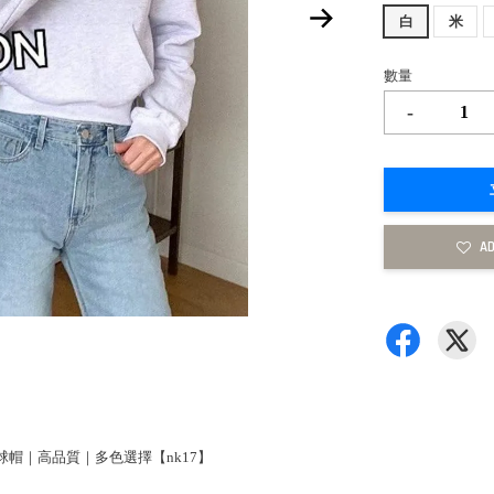
白
米
數量
-
AD
｜棒球帽｜高品質｜多色選擇【nk17】