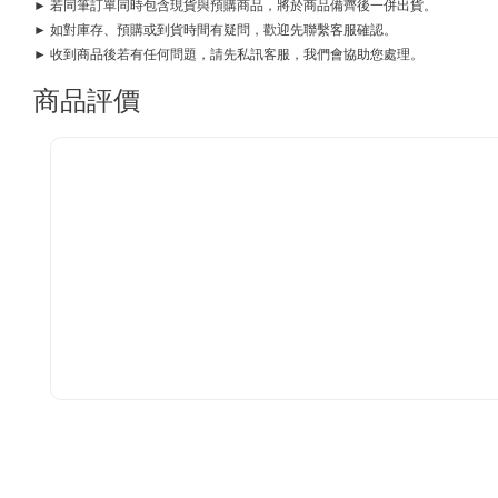
► 若同筆訂單同時包含現貨與預購商品，將於商品備齊後一併出貨。
► 如對庫存、預購或到貨時間有疑問，歡迎先聯繫客服確認。
► 收到商品後若有任何問題，請先私訊客服，我們會協助您處理。
商品評價