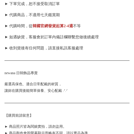
► 下單完成，恕不接受取消訂單
► 代購商品，不適用七天鑑賞期
► 代購時間，從
韓國官網發貨起算
2-4週
不等
► 如遇缺貨，客服會於訂單內備註欄聯繫您做後續處理
► 收到貨後有任何問題，請直接私訊客服處理
newana 日韓飾品專賣
嚴選高保色、適合日常配戴的材質，
讓妳在購買後能簡單保養、安心配戴 .ᐟ.ᐟ
【購買前請留意】
► 商品照片皆為闆娘實拍，請勿盜用。
► 商品顏色會因螢幕顯示而略有不同，請以實品為準。