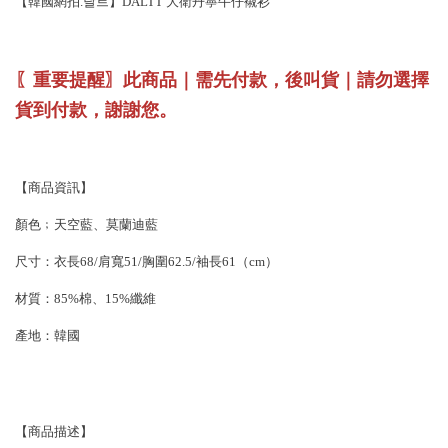
【韓國網拍.달트】DALTT 大衛丹寧牛仔襯衫
〖重要提醒〗此商品｜需先付款，後叫貨｜請勿選擇
貨到付款，謝謝您。
【商品資訊】
顏色﹔天空藍、莫蘭迪藍
尺寸：衣長68/肩寬51/胸圍62.5/袖長61（cm）
材質：85%棉、15%纖維
產地：韓國
【商品描述】