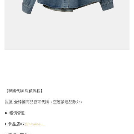
【韓國代購 報價流程】
🇰🇷 全韓國商品皆可代購（空運禁運品除外）
► 報價管道
1. 飾品店IG
@newana__