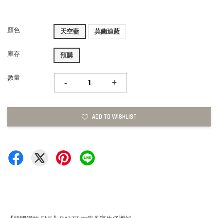
顏色
天空藍
莫蘭迪藍
庫存
預購
數量
-
+
ADD TO WISHLIST