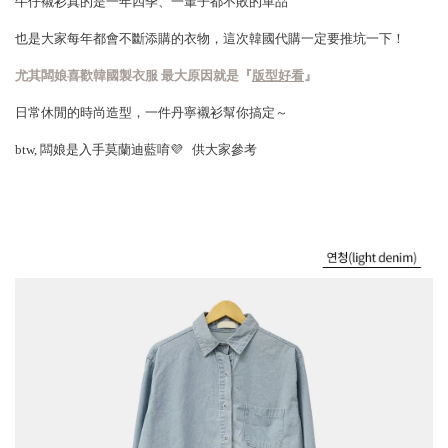
牛仔襯衫真的是一年四季、一輩子都不敗的單品
也是大家每年都會不斷添購的衣物，這次韓國代購一定要推坑一下！
尤其闆娘喜歡韓國製衣服 最大原因就是『
版型好看
』
日常休閒的時尚造型，一件丹寧襯衫幫你搞定～
btw, 闆娘是入手莫蘭迪藍唷💜 供大家參考