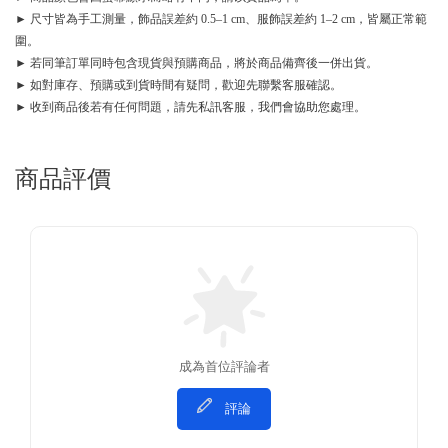
► 尺寸皆為手工測量，飾品誤差約 0.5–1 cm、服飾誤差約 1–2 cm，皆屬正常範
圍。
► 若同筆訂單同時包含現貨與預購商品，將於商品備齊後一併出貨。
► 如對庫存、預購或到貨時間有疑問，歡迎先聯繫客服確認。
► 收到商品後若有任何問題，請先私訊客服，我們會協助您處理。
商品評價
成為首位評論者
評論