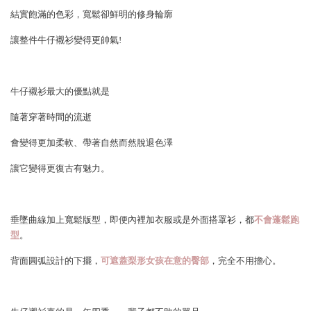
結實飽滿的色彩，寬鬆卻鮮明的修身輪廓
讓整件牛仔襯衫變得更帥氣!
牛仔襯衫最大的優點就是
隨著穿著時間的流逝
會變得更加柔軟、帶著自然而然脫退色澤
讓它變得更復古有魅力。
垂墜曲線加上寬鬆版型，即便內裡加衣服或是外面搭罩衫，都
不會蓬鬆跑
型
。
背面圓弧設計的下擺，
可遮蓋梨形女孩在意的臀部
，完全不用擔心。