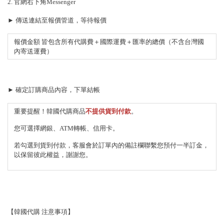
2. 官網右下角Messenger
► 傳送連結至報價管道，等待報價
報價金額 皆包含所有代購費＋國際運費＋匯率的總價（不含台灣國
內寄送運費）
► 確定訂購商品內容，下單結帳
重要提醒！韓國代購商品
不提供貨到付款
。
您可選擇網銀、ATM轉帳、信用卡。
若勾選到貨到付款，客服會於訂單內的備註欄聯繫您預付一半訂金，
以保留彼此權益，謝謝您。
【韓國代購 注意事項】