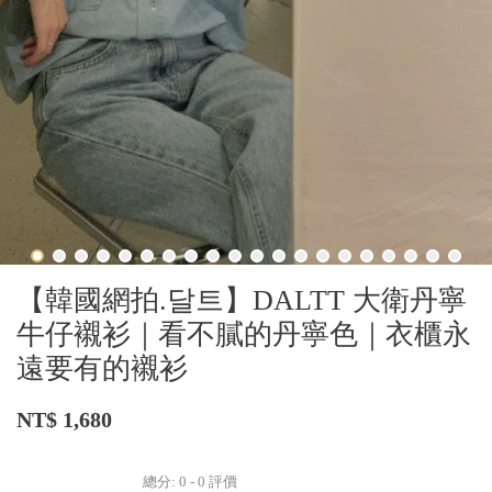
【韓國網拍.달트】DALTT 大衛丹寧
牛仔襯衫｜看不膩的丹寧色｜衣櫃永
遠要有的襯衫
NT$ 1,680
總分:
0
-
0
評價