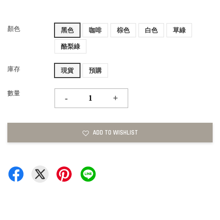
顏色
黑色
咖啡
棕色
白色
草綠
酪梨綠
庫存
現貨
預購
數量
-
+
ADD TO WISHLIST