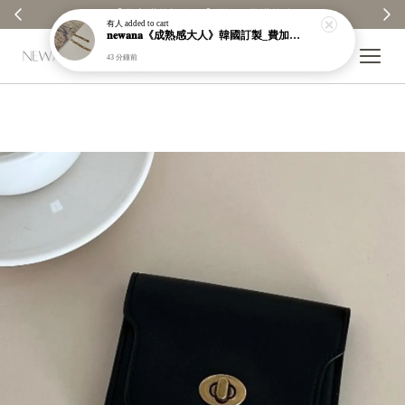
【分享購物評價💬】贈$30元購物金
有人
added to cart
𝐧𝐞𝐰𝐚𝐧𝐚《成熟感大人》韓國訂製_費加羅雙戴式耳環｜鏈條｜鍊子｜醫療鋼｜鍍18k｜現貨＋預購【n388】
43 分鐘前