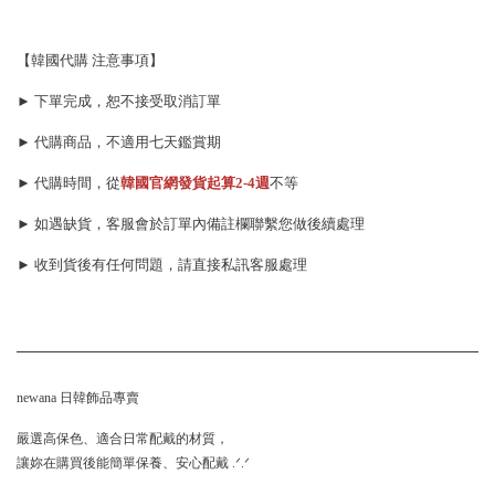
【韓國代購 注意事項】
► 下單完成，恕不接受取消訂單
► 代購商品，不適用七天鑑賞期
► 代購時間，從
韓國官網發貨起算
2-4週
不等
► 如遇缺貨，客服會於訂單內備註欄聯繫您做後續處理
► 收到貨後有任何問題，請直接私訊客服處理
newana 日韓飾品專賣
嚴選高保色、適合日常配戴的材質，
讓妳在購買後能簡單保養、安心配戴 .ᐟ.ᐟ