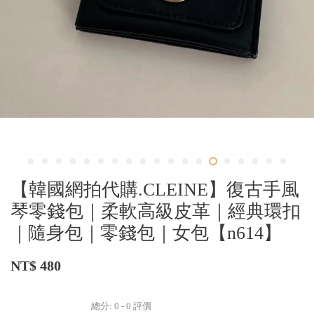
【韓國網拍代購.CLEINE】復古手風
琴零錢包｜柔軟高級皮革｜經典環扣
｜隨身包｜零錢包｜女包【n614】
NT$ 480
總分:
0
-
0
評價