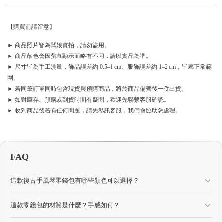
【購買前請留意】
► 商品照片皆為闆娘實拍，請勿盜用。
► 商品顏色會因螢幕顯示而略有不同，請以實品為準。
► 尺寸皆為手工測量，飾品誤差約 0.5–1 cm、服飾誤差約 1–2 cm，皆屬正常範
圍。
► 若同筆訂單同時包含現貨與預購商品，將於商品備齊後一併出貨。
► 如對庫存、預購或到貨時間有疑問，歡迎先聯繫客服確認。
► 收到商品後若有任何問題，請先私訊客服，我們會協助您處理。
FAQ
這款復古手風琴零錢包有哪些顏色可以選擇？
這款零錢包的材質是什麼？手感如何？