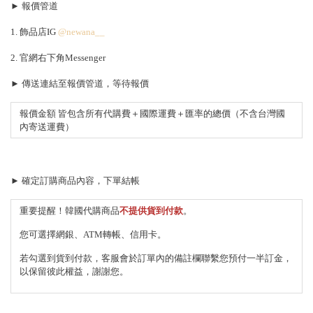
► 報價管道
1. 飾品店IG
@newana__
2. 官網右下角Messenger
► 傳送連結至報價管道，等待報價
報價金額 皆包含所有代購費＋國際運費＋匯率的總價（不含台灣國
內寄送運費）
► 確定訂購商品內容，下單結帳
重要提醒！韓國代購商品
不提供貨到付款
。
您可選擇網銀、ATM轉帳、信用卡。
若勾選到貨到付款，客服會於訂單內的備註欄聯繫您預付一半訂金，
以保留彼此權益，謝謝您。