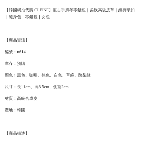
【韓國網拍代購.CLEINE】復古手風琴零錢包｜柔軟高級皮革｜經典環扣
｜隨身包｜零錢包｜女包
【商品資訊】
編號：n614
庫存：預購
顏色﹔黑色、咖啡、棕色、白色、草綠、酪梨綠
尺寸：長11cm、高8.5cm、側寬2cm
材質：高級合成皮
產地：韓國
【商品描述】