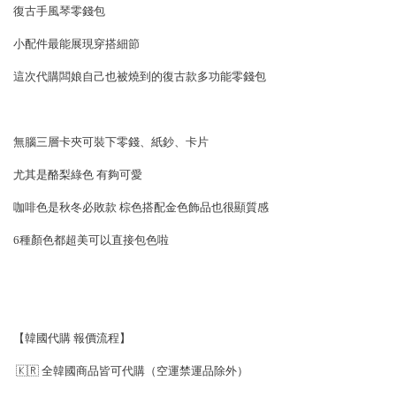
復古手風琴零錢包
小配件最能展現穿搭細節
這次代購闆娘自己也被燒到的復古款多功能零錢包
無腦三層卡夾可裝下零錢、紙鈔、卡片
尤其是酪梨綠色 有夠可愛
咖啡色是秋冬必敗款 棕色搭配金色飾品也很顯質感
6種顏色都超美可以直接包色啦
【韓國代購 報價流程】
🇰🇷 全韓國商品皆可代購（空運禁運品除外）