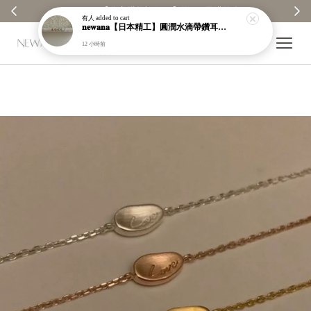
【分享購物評價💬】贈$30元購物金
有人
added to cart
𝐧𝐞𝐰𝐚𝐧𝐚【日本精工】圓潤水滴帶鑽耳環｜耳針｜高保色｜純銀｜鍍玫瑰金｜現貨＋預購【n989】
12 小時前