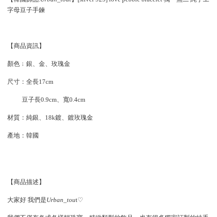
字母豆子手鍊
【商品資訊】
顏色﹔銀、金、玫瑰金
尺寸：全長17cm
豆子長0.9cm、寬0.4cm
材質：純銀、18k鍍、鍍玫瑰金
產地：韓國
【商品描述】
大家好 我們是
Urban_tou
t♡