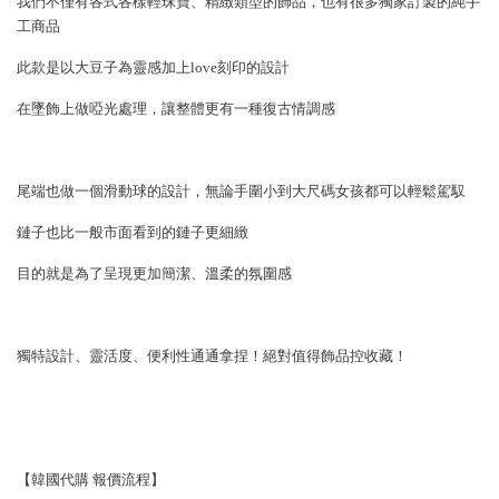
我們不僅有各式各樣輕珠寶、精緻類型的飾品，也有很多獨家訂製的純手
工商品
此款是以大豆子為靈感加上love刻印的設計
在墜飾上做啞光處理，讓整體更有一種復古情調感
尾端也做一個滑動球的設計，無論手圍小到大尺碼女孩都可以輕鬆駕馭
鏈子也比一般市面看到的鏈子更細緻
目的就是為了呈現更加簡潔、溫柔的氛圍感
獨特設計、靈活度、便利性通通拿捏！絕對值得飾品控收藏！
【韓國代購 報價流程】