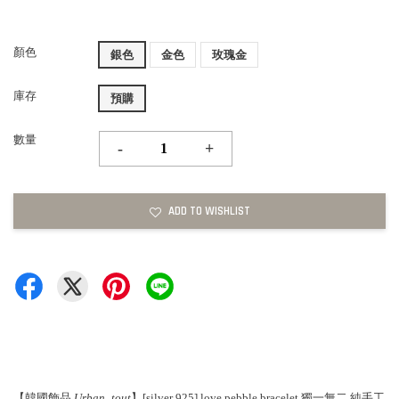
顏色
銀色
金色
玫瑰金
庫存
預購
數量
-
+
ADD TO WISHLIST
【韓國飾品.
Urban_tout
】[silver 925] love pebble bracelet 獨一無二 純手工