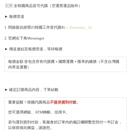
🇰🇷 全韓國商品皆可代購（空運禁運品除外）
► 報價管道
1. 闆娘親自經營の韓國工作室代購IG：
@newana__kr
2. 官網右下角Messenger
► 傳送連結至報價管道，等待報價
報價金額 皆包含所有代購費＋國際運費＋匯率的總價（不含台灣國
內寄送運費）
► 確定訂購商品內容，下單結帳
重要提醒！韓國代購商品
不提供貨到付款
。
您可選擇網銀、ATM轉帳、信用卡。
若勾選到貨到付款，客服會於訂單內的備註欄聯繫您預付一半訂金，
以保留彼此權益，謝謝您。