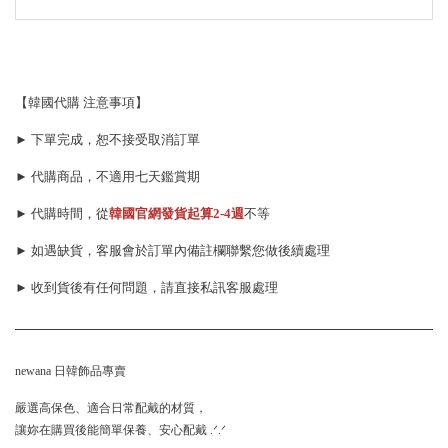
【韓國代購 注意事項】
► 下單完成，恕不接受取消訂單
► 代購商品，不適用七天鑑賞期
► 代購時間，從
韓國官網發貨起算
2-4週
不等
► 如遇缺貨，客服會於訂單內備註欄聯繫您做後續處理
► 收到貨後有任何問題，請直接私訊客服處理
newana 日韓飾品專賣
嚴選高保色、適合日常配戴的材質，
讓妳在購買後能簡單保養、安心配戴 .ᐟ.ᐟ