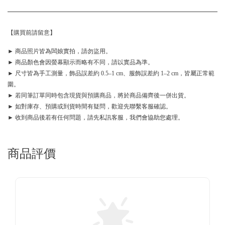
【購買前請留意】
► 商品照片皆為闆娘實拍，請勿盜用。
► 商品顏色會因螢幕顯示而略有不同，請以實品為準。
► 尺寸皆為手工測量，飾品誤差約 0.5–1 cm、服飾誤差約 1–2 cm，皆屬正常範
圍。
► 若同筆訂單同時包含現貨與預購商品，將於商品備齊後一併出貨。
► 如對庫存、預購或到貨時間有疑問，歡迎先聯繫客服確認。
► 收到商品後若有任何問題，請先私訊客服，我們會協助您處理。
商品評價