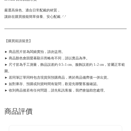
嚴選高保色、適合日常配戴的材質，
讓妳在購買後能簡單保養、安心配戴 .ᐟ.ᐟ
【購買前請留意】
► 商品照片皆為闆娘實拍，請勿盜用。
► 商品顏色會因螢幕顯示而略有不同，請以實品為準。
► 尺寸皆為手工測量，飾品誤差約 0.5–1 cm、服飾誤差約 1–2 cm，皆屬正常範
圍。
► 若同筆訂單同時包含現貨與預購商品，將於商品備齊後一併出貨。
► 如對庫存、預購或到貨時間有疑問，歡迎先聯繫客服確認。
► 收到商品後若有任何問題，請先私訊客服，我們會協助您處理。
商品評價