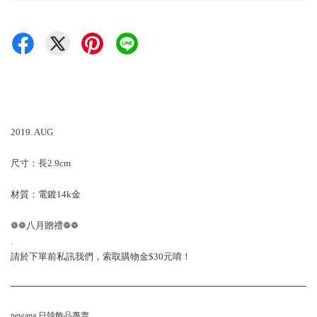
2019. AUG
尺寸：長2.9cm
材質：電鍍14k金
❁❁八月贈禮❁❁
.
請於下單前私訊我們，索取購物金$30元唷！
newana 日韓飾品專賣