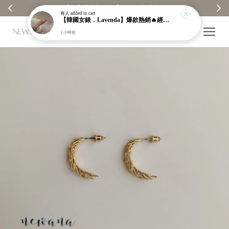
【分享購物評價💬】贈$30元購物金
有人
added to cart
【韓國女錶．Lavenda】爆款熱銷🔥經典之作老錢風編織紋理奢華金錶【nk64】
1 小時前