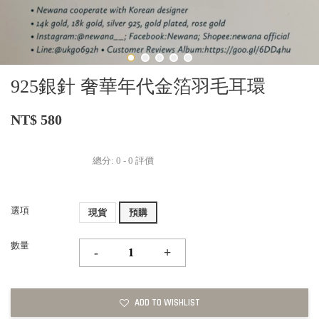
925銀針 奢華年代金箔羽毛耳環
NT$ 580
總分:
0
-
0
評價
選項
現貨
預購
數量
-
+
ADD TO WISHLIST