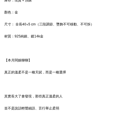
庫存：現貨＋預購
顏色：
金
全長40+5 cm（三段調節、墜飾不可移動、不可拆）
尺寸：
材質：
925純銀、鍍14k金
【本月闆娘聊聊】
真正的溫柔不是一種天賦，而是一種選擇
其實長大了會發現，那些真正溫柔的人
並不是說話輕聲細語、言行舉止柔弱