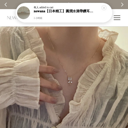
【分享購物評價💬】贈$30元購物金
有人
added to cart
𝐧𝐞𝐰𝐚𝐧𝐚【日本精工】圓潤水滴帶鑽耳環｜耳針｜高保色｜純銀｜鍍玫瑰金｜現貨＋預購【n989】
1 小時前