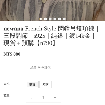
𝐧𝐞𝐰𝐚𝐧𝐚 French Style 閃鑽吊燈項鍊｜
三段調節｜s925｜純銀｜鍍14k金｜
現貨＋預購【n790】
NT$ 880
總分:
0
-
0
評價
大小
現貨
預購
數量
-
+