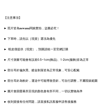
【注意事項】
► 照片皆為𝐧𝐞𝐰𝐚𝐧𝐚闆娘實拍，盜圖必究！
► 下單時，請先以［現貨］選項為優先
► 蝦皮僅提供［現貨］，預購請統一至官網訂購
► 尺寸測量可能會有誤差0.5~1cm(飾品)、1-2cm(服飾)皆為正常
► 部分耳針偏灰黑、鍍金剝落皆為正常現象，可安心配戴
► 部分耳針為軟針，運送中可能導致歪斜，可自行調整，不屬瑕疵範圍
► 圖片會因螢幕所呈現的顏色會有所不同，一切以實物為準
► 收到貨後有任何問題，請直接私訊客服申請售後服務