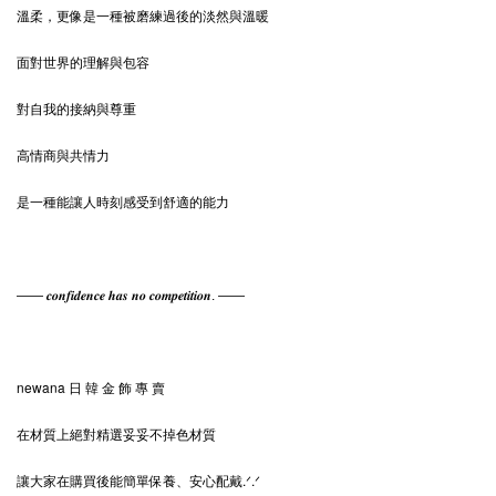
溫柔，更像是一種被磨練過後的淡然與溫暖
面對世界的理解與包容
對自我的接納與尊重
高情商與共情力
是一種能讓人時刻感受到舒適的能力
—— 𝒄𝒐𝒏𝒇𝒊𝒅𝒆𝒏𝒄𝒆 𝒉𝒂𝒔 𝒏𝒐 𝒄𝒐𝒎𝒑𝒆𝒕𝒊𝒕𝒊𝒐𝒏. ——
newana 日 韓 金 飾 專 賣
在材質上絕對精選妥妥不掉色材質
讓大家在購買後能簡單保養、安心配戴.ᐟ‪‪‪.ᐟ