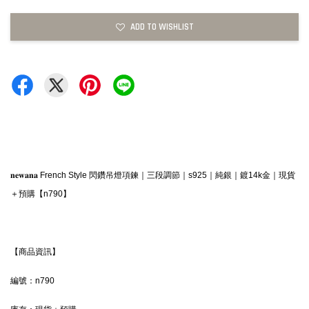
ADD TO WISHLIST
𝐧𝐞𝐰𝐚𝐧𝐚 French Style 閃鑽吊燈項鍊｜三段調節｜s925｜純銀｜鍍14k金｜現貨
＋預購【n790】
【商品資訊】
編號：n790