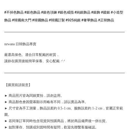
#不掉色飾品 #銀色飾品 #銀色項鍊 #銀色戒指 #純銀飾品 #銀飾 #鍍銀 #小造型
飾品 #韓國南大門 #韓國飾品 #韓國訂製 #925純銀 #奢華飾品 #正韓飾品
newana 日韓飾品專賣
嚴選高保色、適合日常配戴的材質，
讓妳在購買後能簡單保養、安心配戴 .ᐟ.ᐟ
【購買前請留意】
► 商品照片皆為闆娘實拍，請勿盜用。
► 商品顏色會因螢幕顯示而略有不同，請以實品為準。
► 尺寸皆為手工測量，飾品誤差約 0.5–1 cm、服飾誤差約 1–2 cm，皆屬正常範
圍。
► 若同筆訂單同時包含現貨與預購商品，將於商品備齊後一併出貨。
► 如對庫存、預購或到貨時間有疑問，歡迎先聯繫客服確認。