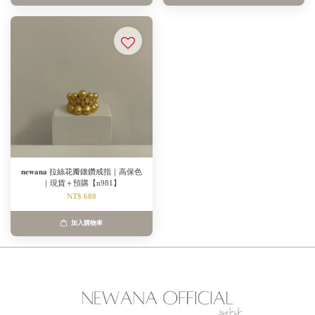
𝐧𝐞𝐰𝐚𝐧𝐚 拉絲花瓣鑲鑽戒指｜高保色
｜現貨＋預購【n981】
NT$ 680
加入購物車