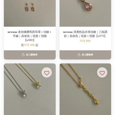
𝐧𝐞𝐰𝐚𝐧𝐚 迷你鑲鑽馬蹄耳環＋項鍊＋
𝐧𝐞𝐰𝐚𝐧𝐚 清透粉晶水滴項鍊｜三段調
手鍊｜高保色｜現貨＋預購
節｜高保色｜現貨＋預購【n979】
【n980】
NT$ 880
從
NT$ 980
起
加入購物車
加入購物車