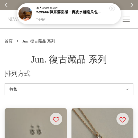
1元回饋金｜回饋無上限 ✨
【分享購物評價💬】贈$30元購
有人
added to cart
𝐧𝐞𝐰𝐚𝐧𝐚 韓系霧面感・麂皮水桶南瓜包｜通勤日常包｜高級皮革｜現貨＋預購【nk62】
7 小時前
›
首頁
Jun. 復古藏品 系列
Jun. 復古藏品 系列
排列方式