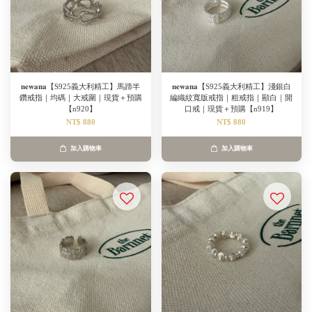
𝐧𝐞𝐰𝐚𝐧𝐚【S925義大利精工】馬蹄半
𝐧𝐞𝐰𝐚𝐧𝐚【S925義大利精工】淺銀白
鑽戒指｜均碼｜大戒圍｜現貨＋預購
編織紋寬版戒指｜粗戒指｜顯白｜開
【n920】
口戒｜現貨＋預購【n919】
NT$ 880
NT$ 880
加入購物車
加入購物車