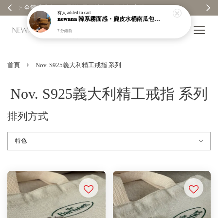
【分享購物評價💬】贈$30元購物金
有人
added to cart
𝐧𝐞𝐰𝐚𝐧𝐚 韓系霧面感・麂皮水桶南瓜包｜通勤日常包｜高級皮革｜現貨＋預購【nk62】
7 分鐘前
›
首頁
Nov. S925義大利精工戒指 系列
Nov. S925義大利精工戒指 系列
排列方式