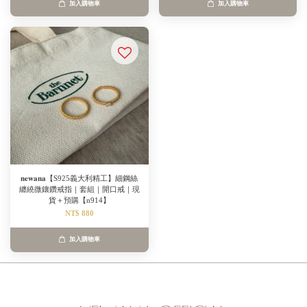
加入購物車
加入購物車
𝐧𝐞𝐰𝐚𝐧𝐚【S925義大利精工】細鋼絲
纏繞微鑲鑽戒指｜套組｜開口戒｜現
貨＋預購【n914】
NT$ 880
加入購物車